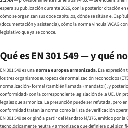
2.2 AA
— provisionalmente numerada V4.0.0 — se encuentra en fa
espera su publicación durante 2026, con la posterior citación en 
cómo se organizan sus doce capítulos, dónde se sitúan el Capítulo
(documentación y asistencia), cómo la norma vincula WCAG con l
legislativo que ya se conoce.
Qué es EN 301 549 — y qué no
EN 301 549 es una
norma europea armonizada
. Esa expresión 
los tres organismos europeos de normalización reconocidos (ETS
normalización» formal (también llamada «mandato»), y posterior
conformidad» con la correspondiente legislación de la UE. Un pr
legales que armoniza. La presunción puede ser refutada, pero en 
conformidad tratan la norma como la lista de verificación opera
EN 301 549 se originó a partir del Mandato M/376, emitido por la
tecnológicamente neutra y armonizada que definiera qué significa