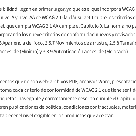
ibilidad llegan en primer lugar, ya que es el que incorpora WCAG p
el A y nivel AA de WCAG 2.1: la cláusula 9.1 cubre los criterios de
 web que cumpla WCAG 2.1 AA cumple el Capítulo 9. La norma no pa
corporando los nueve criterios de conformidad nuevos y revisados,
3 Apariencia del foco
,
2.5.7 Movimientos de arrastre
,
2.5.8 Tamaño
 accesible (Mínimo)
y
3.3.9 Autenticación accesible (Mejorado)
.
mentos que no son web: archivos PDF, archivos Word, presentacio
, toma cada criterio de conformidad de WCAG 2.1 que tiene sentid
iquetas, navegable y correctamente descrito cumple el Capítulo 
en publicaciones de política, condiciones contractuales, materi
tablecer el nivel exigible en los productos que aceptan.