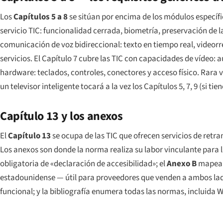
Los
Capítulos 5 a 8
se sitúan por encima de los módulos específic
servicio TIC: funcionalidad cerrada, biometría, preservación de l
comunicación de voz bidireccional: texto en tiempo real, video
servicios. El Capítulo 7 cubre las TIC con capacidades de vídeo: a
hardware: teclados, controles, conectores y acceso físico. Rara 
un televisor inteligente tocará a la vez los Capítulos 5, 7, 9 (si ti
Capítulo 13 y los anexos
El
Capítulo 13
se ocupa de las TIC que ofrecen servicios de retr
Los anexos son donde la norma realiza su labor vinculante para l
obligatoria de «declaración de accesibilidad»; el
Anexo B
mapea l
estadounidense — útil para proveedores que venden a ambos lado
funcional; y la bibliografía enumera todas las normas, incluida