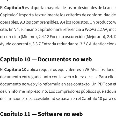
El
Capítulo 9
es al que la mayoría de los profesionales de la acces
Capítulo 9 importa textualmente los criterios de conformidad de niv
operables, 9.3 los comprensibles, 9.4 los robustos. Un producto
cita. En V4, el mismo capítulo hará referencia a WCAG 2.2 AA, in
oscurecido (Mínimo)
,
2.4.12 Foco no oscurecido (Mejorado)
,
2.4.1
Ayuda coherente
,
3.3.7 Entrada redundante
,
3.3.8 Autenticación
Capítulo 10 — Documentos no web
El
Capítulo 10
aplica requisitos equivalentes a WCAG a los docu
documento entregado junto con la web o fuera de ella. Para ello
documento no web y lo reformula en ese contexto. Un PDF con et
de un informe impreso, no. Los compradores públicos que adquier
declaraciones de accesibilidad se basan en el Capítulo 10 para es
Capítulo 11 — Software no web