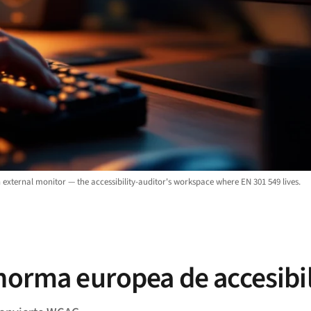
ternal monitor — the accessibility-auditor's workspace where EN 301 549 lives.
 norma europea de accesibi