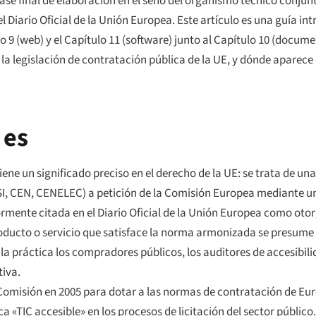
se final de elaboración en el seno del organismo técnico conju
el
Diario Oficial de la Unión Europea
. Este artículo es una guía in
 9 (web) y el Capítulo 11 (software) junto al Capítulo 10 (documen
a legislación de contratación pública de la UE, y dónde aparece
 es
tiene un significado preciso en el derecho de la UE: se trata de 
I, CEN, CENELEC) a petición de la Comisión Europea mediante un
mente citada en el Diario Oficial de la Unión Europea como otor
oducto o servicio que satisface la norma armonizada se presume 
la práctica los compradores públicos, los auditores de accesibil
tiva.
 Comisión en 2005 para dotar a las normas de contratación de Eur
 «TIC accesible» en los procesos de licitación del sector público