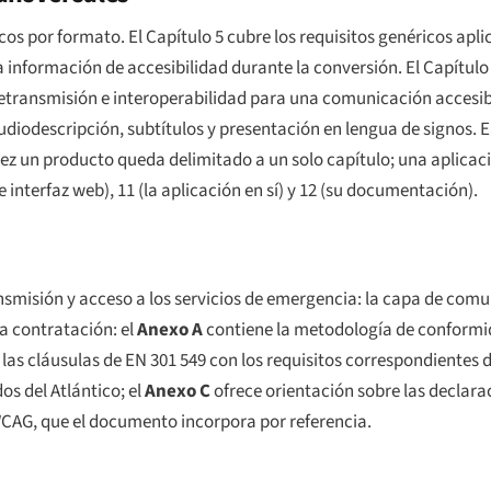
os por formato. El Capítulo 5 cubre los requisitos genéricos apli
a información de accesibilidad durante la conversión. El Capítulo
rretransmisión e interoperabilidad para una comunicación accesi
udiodescripción, subtítulos y presentación en lengua de signos. El
vez un producto queda delimitado a un solo capítulo; una aplicac
ene interfaz web), 11 (la aplicación en sí) y 12 (su documentación).
ansmisión y acceso a los servicios de emergencia: la capa de comu
a contratación: el
Anexo A
contiene la metodología de conformida
as cláusulas de EN 301 549 con los requisitos correspondientes d
s del Atlántico; el
Anexo C
ofrece orientación sobre las declar
 WCAG, que el documento incorpora por referencia.