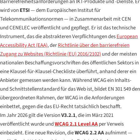
Barrierefreiheitsanforderungen an IKT-Produkte und -Dienste. Er
wird von
ETSI
— dem Europäischen Institut für
Telekommunikationsnormen — in Zusammenarbeit mit CEN
und CENELEC veröffentlicht und gepflegt. Er ist das technische
Instrument, das die abstrakteren Verpflichtungen des
European
Accessibility Act (EAA)
, der
Richtlinie über den barrierefreien
Zugang zu Websites (Richtlinie (EU) 2016/2102)
und der meisten
nationalen Beschaffungsvorschriften des öffentlichen Sektors in
eine Klausel-für-Klausel-Checkliste überführt, anhand derer ein
Anbieter gemessen werden kann. Während WCAG ein Inhalts-
und Schnittstellenstandard für das Web ist, bildet EN 301 549 den
übergeordneten Rahmen, der WCAG in die Anforderungen
einbettet, gegen die das EU-Recht tatsächlich beschafft.
Im Jahr 2026 gilt die Version
V3.2.1
, die im März 2021
veröffentlicht wurde und
WCAG 2.1 Level AA
per Verweis
einbezieht. Eine neue Revision, die
WCAG 2.2 AA
aufnimmt —