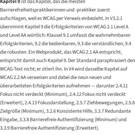
Kapitel 9
ist das Kapitel, das die meisten
Barrierefreiheitspraktikerinnen und -praktiker zuerst
aufschlagen, weil es WCAG per Verweis einbezieht. In V3.2.1
übernimmt Kapitel 9 die Erfolgskriterien von WCAG 2.1 Level A
und Level AA wörtlich: Klausel 9.1 umfasst die wahrnehmbaren
Erfolgskriterien, 9.2 die bedienbaren, 9.3 die verständlichen, 9.4
die robusten. Ein Webprodukt, das WCAG 2.1 AA entspricht,
entspricht damit auch Kapitel 9. Der Standard paraphrasiert den
WCAG-Text nicht; er zitiert ihn. In V4 wird dasselbe Kapitel auf
WCAG 2.2 AA verweisen und dabei die neun neuen und
überarbeiteten Erfolgskriterien aufnehmen — darunter
2.4.11
Fokus nicht verdeckt (Minimum)
,
2.4.12 Fokus nicht verdeckt
(Erweitert)
,
2.4.13 Fokusdarstellung
,
2.5.7 Ziehbewegungen
,
2.5.8
Zielgröße (Minimum)
,
3.2.6 Konsistente Hilfe
,
3.3.7 Redundante
Eingabe
,
3.3.8 Barrierefreie Authentifizierung (Minimum)
und
3.3.9 Barrierefreie Authentifizierung (Erweitert)
.