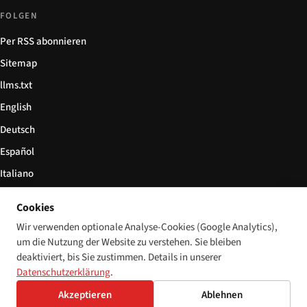
FOLGEN
Per RSS abonnieren
Sitemap
llms.txt
English
Deutsch
Español
Italiano
Български
Cookies
简体中文
Wir verwenden optionale Analyse-Cookies (Google Analytics),
um die Nutzung der Website zu verstehen. Sie bleiben
deaktiviert, bis Sie zustimmen. Details in unserer
Datenschutzerklärung
.
© 2026 Disability World. Alle Rechte vorbehalten.
Cookie-Einstellungen
Akzeptieren
Ablehnen
English
Deutsch
Español
Italiano
Български
简体中文
Polski
Français
Sprache: