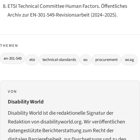
ETSI Technical Committee Human Factors. Öffentliches
Archiv zur EN-301-549-Revisionsarbeit (2024–2025).
THEMEN
en-301-549
etsi
technical-standards
eu
procurement
wcag
VON
Disability World
Disability World ist die redaktionelle Signatur der
Redaktion von disabilityworld.org. Wir veröffentlichen
datengestützte Berichterstattung zum Recht der
digitalen Barrierefreiheit, zur Durchsetzung und zu den