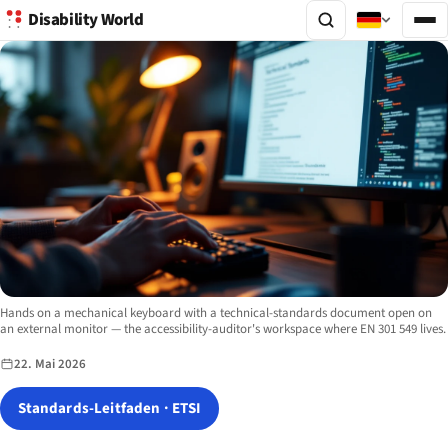
Disability World
Image description:
Hands on a mechanical keyboard with a technical-standards document open on
an external monitor — the accessibility-auditor's workspace where EN 301 549 lives.
22. Mai 2026
Standards-Leitfaden · ETSI