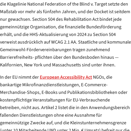
die Klagelinie National Federation of the Blind v. Target setzte den
Maßstab vor mehr als fünfzehn Jahren, und der Docket ist seitdem
nur gewachsen. Section 504 des Rehabilitation Act bindet jede
gemeinnützige Organisation, die finanzielle Bundesförderung
erhält, und die HHS-Aktualisierung von 2024 zu Section 504
verweist ausdrücklich auf WCAG 2.1 AA. Staatliche und kommunale
Gemeinwohl-Fördervereinbarungen tragen zunehmend
Barrierefreiheits- pflichten über den Bundesboden hinaus —
Kalifornien, New York und Massachusetts sind unter ihnen.
In der EU nimmt der
European Accessibility Act
NGOs, die
bankartige Mikrofinanzdienstleistungen, E-Commerce-
Merchandise-Shops, E-Books und Publikationsbibliotheken oder
kostenpflichtige Veranstaltungen für EU-Verbrauchende
betreiben, nicht aus. Artikel 2 listet die in den Anwendungsbereich
fallenden Dienstleistungen ohne eine Ausnahme für
gemeinnützige Zwecke auf, und die Kleinstunternehmensgrenze
(unter 10 Mitarbeitende UND unter 2 Mio. € Umsatz) befreit nur die