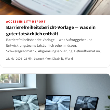
ACCESSIBILITY-REPORT
Barrierefreiheitsbericht-Vorlage — was ein
guter tatsächlich enthält
Barrierefreiheitsbericht-Vorlage — was Auftraggeber und
Entwicklungsteams tatsächlich sehen müssen.
Schweregradmatrix, Abgrenzungserklärung, Befundformat und
eine herunterladbare Vorlagenstruktur für 2026.
23. Mai 2026
·
23 Min. Lesezeit
·
Von Disability World