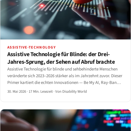
ASSISTIVE-TECHNOLOGY
Assistive Technologie für Blinde: der Drei-
Jahres-Sprung, der Sehen auf Abruf brachte
Assistive Technologie für blinde und sehbehinderte Menschen
veränderte sich 2023–2026 stärker als im Jahrzehnt zuvor. Dieser
Primer kartiert die echten Innovationen — Be My AI, Ray-Ban
Meta, smarter Langstock, Monarch und KI-Screenreader — was
30. Mai 2026
·
17 Min. Lesezeit
·
Von Disability World
jedes Gerät leistet und wo es noch scheitert.