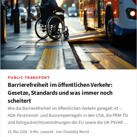
PUBLIC-TRANSPORT
Barrierefreiheit im öffentlichen Verkehr:
Gesetze, Standards und was immer noch
scheitert
Wie die Barrierefreiheit im öffentlichen Verkehr geregelt ist —
ADA-Paratransit- und Busrampenregeln in den USA, die PRM-TSI
und Fahrgastrechtsverordnungen der EU sowie die UK PSVAR —
und die Lücken vom Bahnsteig bis zur App.
25. Mai 2026
·
8 Min. Lesezeit
·
Von Disability World