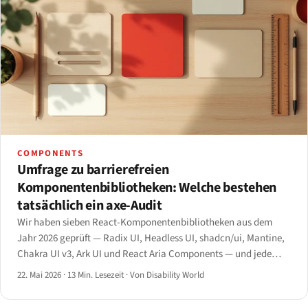
COMPONENTS
Umfrage zu barrierefreien
Komponentenbibliotheken: Welche bestehen
tatsächlich ein axe-Audit
Wir haben sieben React-Komponentenbibliotheken aus dem
Jahr 2026 geprüft — Radix UI, Headless UI, shadcn/ui, Mantine,
Chakra UI v3, Ark UI und React Aria Components — und jede
nach axe-Bestehensquote, ARIA-Musterabdeckung,
22. Mai 2026
·
13 Min. Lesezeit
·
Von Disability World
Tastaturverhalten und Bundle-Größe bewertet.