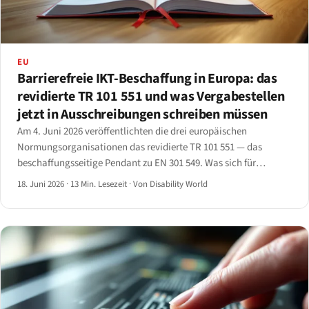
EU
Barrierefreie IKT-Beschaffung in Europa: das
revidierte TR 101 551 und was Vergabestellen
jetzt in Ausschreibungen schreiben müssen
Am 4. Juni 2026 veröffentlichten die drei europäischen
Normungsorganisationen das revidierte TR 101 551 — das
beschaffungsseitige Pendant zu EN 301 549. Was sich für
Vergabestellen und bietende Unternehmen ändert.
18. Juni 2026
·
13 Min. Lesezeit
·
Von Disability World