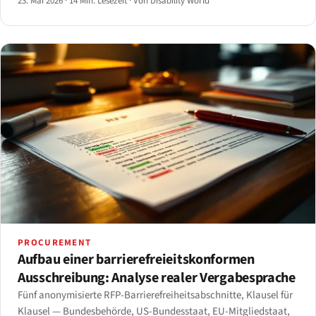
23. Mai 2026
·
14 Min. Lesezeit
·
Von Disability World
PROCUREMENT
Aufbau einer barrierefreieitskonformen
Ausschreibung: Analyse realer Vergabesprache
Fünf anonymisierte RFP-Barrierefreiheitsabschnitte, Klausel für
Klausel — Bundesbehörde, US-Bundesstaat, EU-Mitgliedstaat,