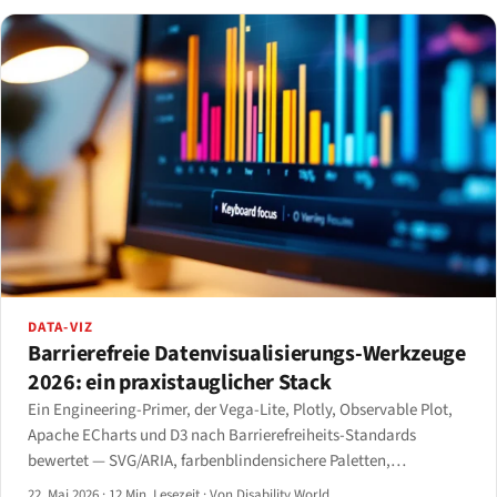
DATA-VIZ
Barrierefreie Datenvisualisierungs-Werkzeuge
2026: ein praxistauglicher Stack
Ein Engineering-Primer, der Vega-Lite, Plotly, Observable Plot,
Apache ECharts und D3 nach Barrierefreiheits-Standards
bewertet — SVG/ARIA, farbenblindensichere Paletten,
tastaturnavigierbare Datenpunkte und Screenreader-Hierarchie
22. Mai 2026
·
12 Min. Lesezeit
·
Von Disability World