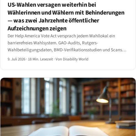
US-Wahlen versagen weiterhin bei
Wählerinnen und Wählern mit Behinderungen
— was zwei Jahrzehnte öffentlicher
Aufzeichnungen zeigen
Der Help America Vote Act versprach jedem Wahllokal ein
barrierefreies Wahlsystem. GAO-Audits, Rutgers-
Wahlbeteiligungsdaten, BMD-Verifikationsstudien und Scans
der Wählerregistrierung zeigen die verbleibende Lücke — und die
9. Juli 2026
·
18 Min. Lesezeit
·
Von Disability World
ADA-Title-II-Web-Fristen, die 2027 greifen.