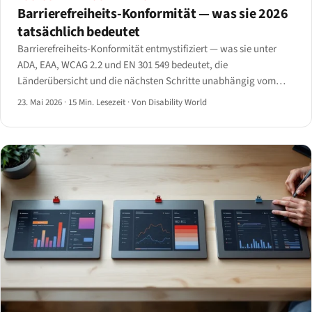
Barrierefreiheits-Konformität — was sie 2026
tatsächlich bedeutet
Barrierefreiheits-Konformität entmystifiziert — was sie unter
ADA, EAA, WCAG 2.2 und EN 301 549 bedeutet, die
Länderübersicht und die nächsten Schritte unabhängig vom
Betriebsstandort.
23. Mai 2026
·
15 Min. Lesezeit
·
Von Disability World