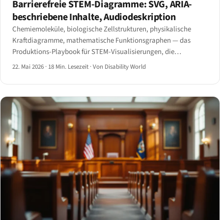
Barrierefreie STEM-Diagramme: SVG, ARIA-
beschriebene Inhalte, Audiodeskription
Chemiemoleküle, biologische Zellstrukturen, physikalische
Kraftdiagramme, mathematische Funktionsgraphen — das
Produktions-Playbook für STEM-Visualisierungen, die
Screenreader, Braillezeilen und Audiodeskriptions-Streams
22. Mai 2026
·
18 Min. Lesezeit
·
Von Disability World
tatsächlich verarbeiten können.