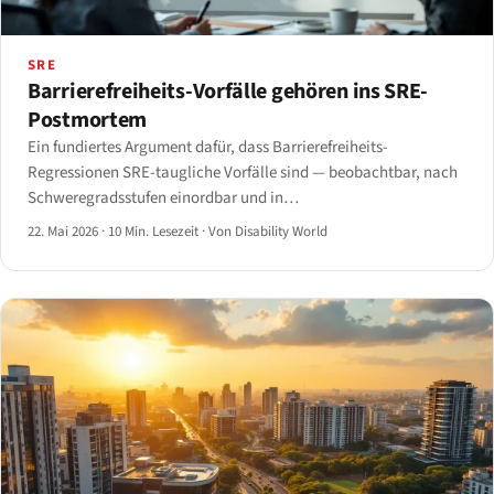
SRE
Barrierefreiheits-Vorfälle gehören ins SRE-
Postmortem
Ein fundiertes Argument dafür, dass Barrierefreiheits-
Regressionen SRE-taugliche Vorfälle sind — beobachtbar, nach
Schweregradsstufen einordbar und in
PagerDuty/Opsgenie/Statuspage meldbar.
22. Mai 2026
·
10 Min. Lesezeit
·
Von Disability World