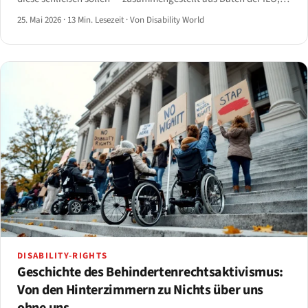
WHO, Eurostat, US BLS, OECD und JAN, mit vollständigen
25. Mai 2026
·
13 Min. Lesezeit
·
Von Disability World
Quellenangaben.
DISABILITY-RIGHTS
Geschichte des Behindertenrechtsaktivismus:
Von den Hinterzimmern zu Nichts über uns