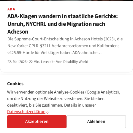
ADA
ADA-Klagen wandern in staatliche Gerichte:
Unruh, NYCHRL und die Migration nach
Acheson
Die Supreme-Court-Entscheidung in Acheson Hotels (2023), die
New Yorker CPLR-§3211-Verfahrensreformen und Kaliforniens
§425.55-Hürde für Vielkläger haben ADA-ähnliche
Barrierefreiheitsklagen messbar von den Bundesgerichten in die
22. Mai 2026
·
22 Min. Lesezeit
·
Von Disability World
staatlichen Gerichte verlagert.
Cookies
Wir verwenden optionale Analyse-Cookies (Google Analytics),
um die Nutzung der Website zu verstehen. Sie bleiben
deaktiviert, bis Sie zustimmen. Details in unserer
Datenschutzerklärung
.
Akzeptieren
Ablehnen