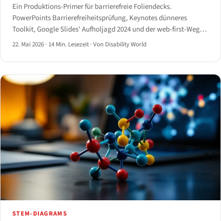
Ein Produktions-Primer für barrierefreie Foliendecks.
PowerPoints Barrierefreiheitsprüfung, Keynotes dünneres
Toolkit, Google Slides' Aufholjagd 2024 und der web-first-Weg
mit Reveal.js, Slidev und Marp — mit einem Entscheidungsbaum
22. Mai 2026
·
14 Min. Lesezeit
·
Von Disability World
zur Wahl des richtigen Werkzeugs.
STEM-DIAGRAMS