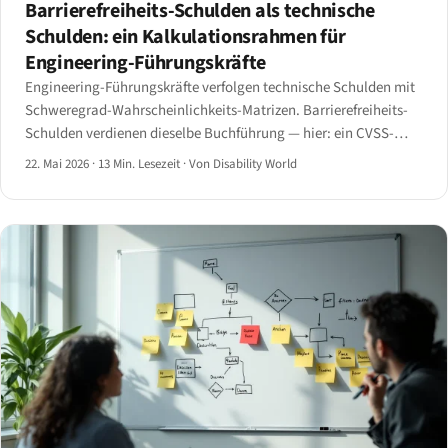
Barrierefreiheits-Schulden als technische
Schulden: ein Kalkulationsrahmen für
Engineering-Führungskräfte
Engineering-Führungskräfte verfolgen technische Schulden mit
Schweregrad-Wahrscheinlichkeits-Matrizen. Barrierefreiheits-
Schulden verdienen dieselbe Buchführung — hier: ein CVSS-
inspirierter Score, ein Behebungskosten-Kalkulator, eine
22. Mai 2026
·
13 Min. Lesezeit
·
Von Disability World
Portfolio-Übersicht und ein Burn-down-Dashboard.