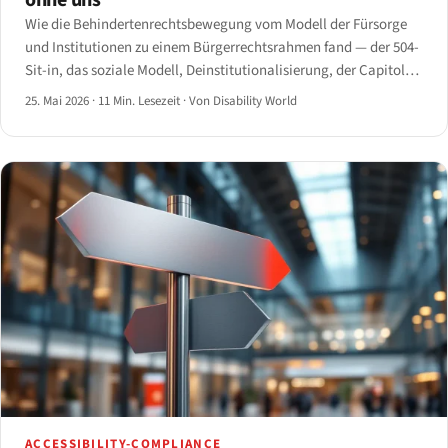
ohne uns
Wie die Behindertenrechtsbewegung vom Modell der Fürsorge
und Institutionen zu einem Bürgerrechtsrahmen fand — der 504-
Sit-in, das soziale Modell, Deinstitutionalisierung, der Capitol
Crawl und der Weg zur UN-CRPD.
25. Mai 2026
·
11 Min. Lesezeit
·
Von Disability World
ACCESSIBILITY-COMPLIANCE