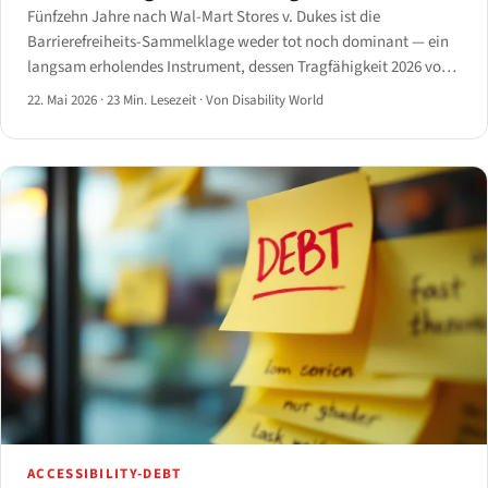
Fünfzehn Jahre nach Wal-Mart Stores v. Dukes ist die
Barrierefreiheits-Sammelklage weder tot noch dominant — ein
langsam erholendes Instrument, dessen Tragfähigkeit 2026 vom
Robles-Rahmen des Ninth Circuit und den Unruh-
22. Mai 2026
·
23 Min. Lesezeit
·
Von Disability World
Sammelklagen in Kalifornien abhängt.
ACCESSIBILITY-DEBT