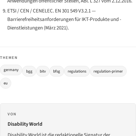
Anwendungen öffentlicher Stellen
, ABl. L 327 vom 2.12.2016.
ETSI / CEN / CENELEC.
EN 301 549 V3.2.1 —
Barrierefreiheitsanforderungen für IKT-Produkte und -
Dienstleistungen
(März 2021).
THEMEN
germany
bgg
bitv
bfsg
regulations
regulation-primer
eu
VON
Disability World
Disability World ist die redaktionelle Signatur der