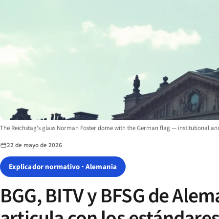
Image description:
The Reichstag's glass Norman Foster dome with the German flag — institutional an
22 de mayo de 2026
Explicador normativo · Alemania
BGG, BITV y BFSG de Alema
articula con los estándares