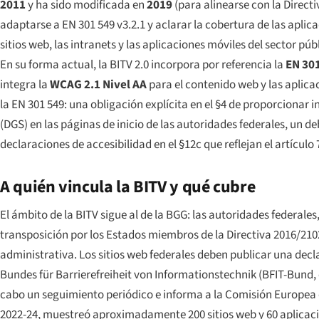
2011
y ha sido modificada en
2019
(para alinearse con la Direct
adaptarse a EN 301 549 v3.2.1 y aclarar la cobertura de las aplic
sitios web, las intranets y las aplicaciones móviles del sector púb
En su forma actual, la BITV 2.0 incorpora por referencia la
EN 301
integra la
WCAG 2.1 Nivel AA
para el contenido web y las aplic
la EN 301 549: una obligación explícita en el §4 de proporcionar
i
(DGS)
en las páginas de inicio de las autoridades federales, un 
declaraciones de accesibilidad en el §12c que reflejan el artículo 
A quién vincula la BITV y qué cubre
El ámbito de la BITV sigue al de la BGG: las autoridades federale
transposición por los Estados miembros de la Directiva 2016/2102
administrativa. Los sitios web federales deben publicar una dec
Bundes für Barrierefreiheit von Informationstechnik
(BFIT-Bund, 
cabo un seguimiento periódico e informa a la Comisión Europea c
2022-24, muestreó aproximadamente 200 sitios web y 60 aplicacio