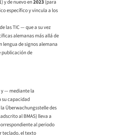
1) y de nuevo en
2023
(para
co específico y vincula a los
e las TIC — que a su vez
cíficas alemanas más allá de
en lengua de signos alemana
e publicación de
o y — mediante la
en su capacidad
 la
Überwachungsstelle des
 adscrito al BMAS) lleva a
correspondiente al periodo
 teclado, el texto