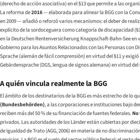
(derecho de acción asociativa) en el §13 que permite a las org
La reforma de
2016
— elaborada para alinear la BGG con la Conv
en 2009 — añadió o reforzó varios mecanismos: el deber de realiz
explícito de la sordoceguera como categoría de discapacidad (§3
en la
Deutschen Rentenversicherung Knappschaft-Bahn-See
en v
Gobierno para los Asuntos Relacionados con las Personas con Di
Sprache
(alemán de fácil comprensión) en virtud del §11 y exigi
Gebärdensprache
(DGS, lengua de signos alemana) en virtud del 
A quién vincula realmente la BGG
El ámbito de los destinatarios de la BGG es más estrecho de lo qu
(
Bundesbehörden
)
, a las corporaciones e instituciones bajo d
reciben más del 50 % de su financiación de fuentes federales.
No
privados. Las autoridades de los
Länder
están cubiertas por dieci
de Igualdad de Trato (AGG, 2006) en materia de no discriminación
servicios. La BGG es el suelo del sector público federal; el resto del