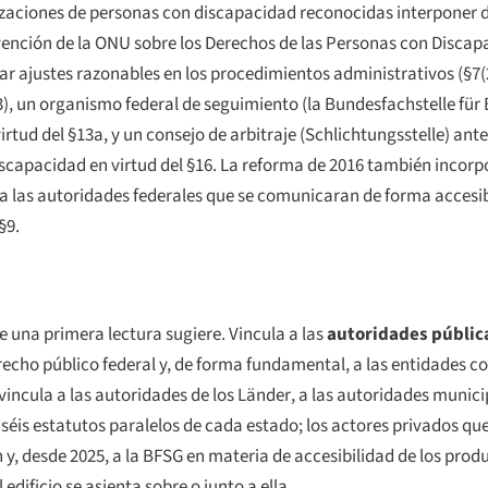
anizaciones de personas con discapacidad reconocidas interpone
ención de la ONU sobre los Derechos de las Personas con Discapa
ar ajustes razonables en los procedimientos administrativos (§7(
), un organismo federal de seguimiento (la
Bundesfachstelle für 
irtud del §13a, y un consejo de arbitraje (
Schlichtungsstelle
) ant
scapacidad en virtud del §16. La reforma de 2016 también incorp
ó a las autoridades federales que se comunicaran de forma accesi
§9.
e una primera lectura sugiere. Vincula a las
autoridades públic
erecho público federal y, de forma fundamental, a las entidades c
vincula a las autoridades de los
Länder
, a las autoridades munici
séis estatutos paralelos de cada estado; los actores privados qu
 y, desde 2025, a la BFSG en materia de accesibilidad de los pro
 edificio se asienta sobre o junto a ella.