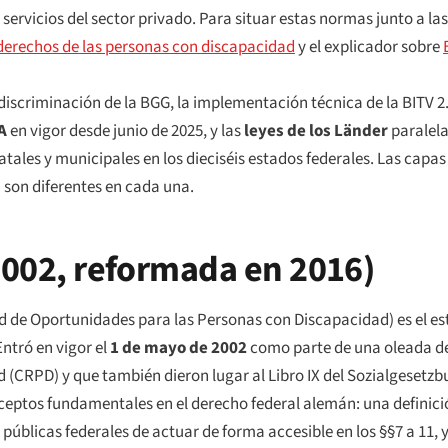
 servicios del sector privado. Para situar estas normas junto a la
derechos de las personas con discapacidad
y el explicador sobre
 discriminación de la BGG, la implementación técnica de la BITV 2.
A
en vigor desde junio de 2025, y las
leyes de los
Länder
paralel
atales y municipales en los dieciséis estados federales. Las capa
n son diferentes en cada una.
(2002, reformada en 2016)
d de Oportunidades para las Personas con Discapacidad) es el e
ntró en vigor el
1 de mayo de 2002
como parte de una oleada de
(CRPD) y que también dieron lugar al Libro IX del
Sozialgesetzb
nceptos fundamentales en el derecho federal alemán: una definici
 públicas federales de actuar de forma accesible en los §§7 a 11, 