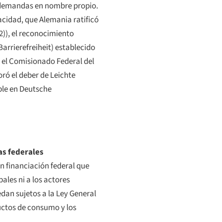
r demandas en nombre propio.
cidad, que Alemania ratificó
2)), el reconocimiento
Barrierefreiheit
) establecido
e el Comisionado Federal del
oró el deber de
Leichte
ble en
Deutsche
as federales
on financiación federal que
pales ni a los actores
edan sujetos a la Ley General
ductos de consumo y los