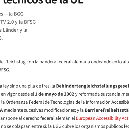
yes —la BGG
ITV 2.0 y la BFSG
s Länder y la
5.
del Reichstag con la bandera federal alemana ondeando en lo alto
BFSG.
ley sino una pila de tres: la
Behindertengleichstellungsgese
en vigor desde el
1 de mayo de 2002
y reformada sustancialme
la Ordenanza Federal de Tecnologías de la Información Accesible
AA
mediante sucesivas modificaciones; y la
Barrierefreiheitsst
transpone al derecho federal alemán el
European Accessibility Act
 no se colapsan entre sí: la BGG cubre los organismos públicos fe