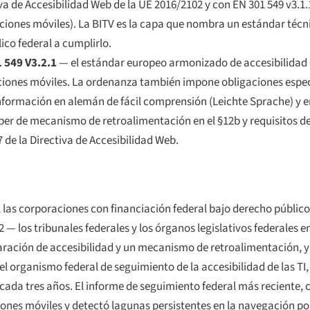
iva de Accesibilidad Web de la UE 2016/2102 y con EN 301 549 v3.1.
aciones móviles). La BITV es la capa que nombra un estándar técni
lico federal a cumplirlo.
 549 V3.2.1
— el estándar europeo armonizado de accesibilidad d
aciones móviles. La ordenanza también impone obligaciones espe
nformación en alemán de fácil comprensión (
Leichte Sprache
) y 
deber de mecanismo de retroalimentación en el §12b y requisitos d
7 de la Directiva de Accesibilidad Web.
s, las corporaciones con financiación federal bajo derecho públic
 — los tribunales federales y los órganos legislativos federales 
laración de accesibilidad y un mecanismo de retroalimentación, y
el organismo federal de seguimiento de la accesibilidad de las TI,
ada tres años. El informe de seguimiento federal más reciente, 
nes móviles y detectó lagunas persistentes en la navegación por