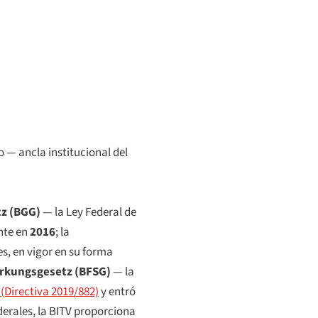
 — ancla institucional del
tz
(BGG)
— la Ley Federal de
nte en
2016
; la
s, en vigor en su forma
ärkungsgesetz
(BFSG)
— la
 (Directiva 2019/882)
y entró
derales, la BITV proporciona