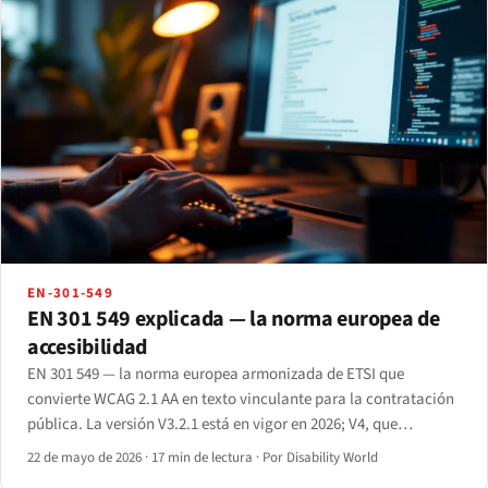
EN-301-549
EN 301 549 explicada — la norma europea de
accesibilidad
EN 301 549 — la norma europea armonizada de ETSI que
convierte WCAG 2.1 AA en texto vinculante para la contratación
pública. La versión V3.2.1 está en vigor en 2026; V4, que
incorpora WCAG 2.2, se encuentra en fase final de elaboración.
22 de mayo de 2026
·
17 min de lectura
·
Por Disability World
Guía completa cláusula por cláusula.