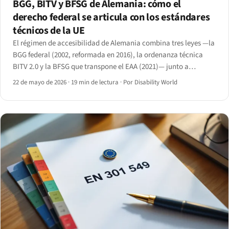
BGG, BITV y BFSG de Alemania: cómo el
derecho federal se articula con los estándares
técnicos de la UE
El régimen de accesibilidad de Alemania combina tres leyes —la
BGG federal (2002, reformada en 2016), la ordenanza técnica
BITV 2.0 y la BFSG que transpone el EAA (2021)— junto a
dieciséis leyes de los Länder y la activación de la vigilancia del
22 de mayo de 2026
·
19 min de lectura
·
Por Disability World
mercado por la BAFA en 2025.