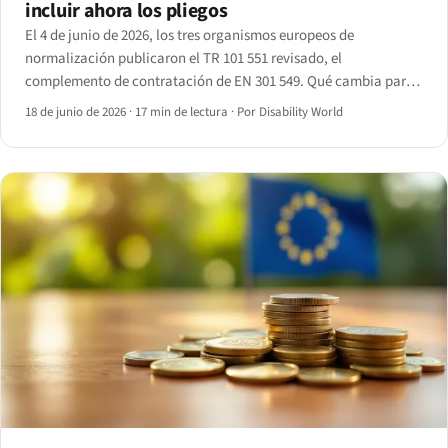
incluir ahora los pliegos
El 4 de junio de 2026, los tres organismos europeos de
normalización publicaron el TR 101 551 revisado, el
complemento de contratación de EN 301 549. Qué cambia para
las entidades contratantes y los proveedores que concurren a
18 de junio de 2026
·
17 min de lectura
·
Por Disability World
sus licitaciones.