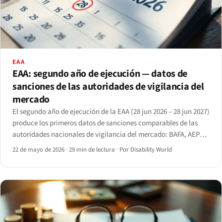
EAA
EAA: segundo año de ejecución — datos de
sanciones de las autoridades de vigilancia del
mercado
El segundo año de ejecución de la EAA (28 jun 2026 – 28 jun 2027)
produce los primeros datos de sanciones comparables de las
autoridades nacionales de vigilancia del mercado: BAFA, AEPD,
ARCOM, AgID, Tarbijakaitseamet, Agentschap Telecom y la
22 de mayo de 2026
·
29 min de lectura
·
Por Disability World
nueva AIBE belga.