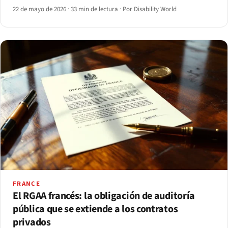
defensa de carga desproporcionada del artículo 14.
22 de mayo de 2026
·
33 min de lectura
·
Por Disability World
FRANCE
El RGAA francés: la obligación de auditoría
pública que se extiende a los contratos
privados