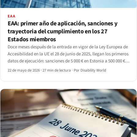
EAA
EAA: primer año de aplicación, sanciones y
trayectoria del cumplimiento en los 27
Estados miembros
Doce meses después de la entrada en vigor de la Ley Europea de
Accesibilidad en la UE el 28 de junio de 2025, llegan los primeros
datos de ejecución: sanciones de 5 000 € en Estonia a 500 000 €
en Alemania, cobertura de escaneo del 30% al 70% y
22 de mayo de 2026
·
27 min de lectura
·
Por Disability World
transposición aún desigual.