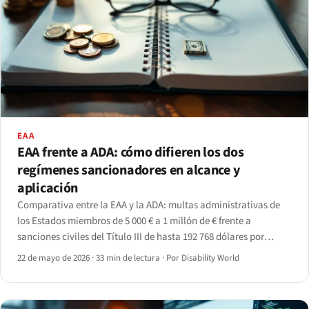
EAA
EAA frente a ADA: cómo difieren los dos
regímenes sancionadores en alcance y
aplicación
Comparativa entre la EAA y la ADA: multas administrativas de
los Estados miembros de 5 000 € a 1 millón de € frente a
sanciones civiles del Título III de hasta 192 768 dólares por
infracción posterior, más medidas cautelares y honorarios de
22 de mayo de 2026
·
33 min de lectura
·
Por Disability World
abogado estatutarios.