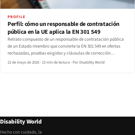
PROFILE
Perfil: cómo un responsable de contratación
pública en la UE aplica la EN 301 549
Retrato compuesto de un responsable de contratación pública
de un Estado miembro que convierte la EN 301 549 en ofertas
rechazadas, pruebas exigidas y cláusulas de corrección
poscontrato. Elaborado a partir de entrevistas con siete
22 de mayo de 2026
·
15 min de lectura
·
Por Disability World
responsables; datos identificativos anonimizados.
Disability World
Hecho con cuidado, la