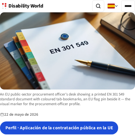
Disability World
Image description:
An EU public-sector procurement officer's desk showing a printed EN 301 549
standard document with coloured tab-bookmarks, an EU flag pin beside it — the
visual marker for the procurement-officer profile.
22 de mayo de 2026
Perfil · Aplicación de la contratación pública en la UE