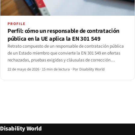
PROFILE
Perfil: cómo un responsable de contratación
pública en la UE aplica la EN 301 549
Retrato compuesto de un responsable de contratación pública
de un Estado miembro que convierte la EN 301 549 en ofertas
rechazadas, pruebas exigidas y cláusulas de corrección
poscontrato. Elaborado a partir de entrevistas con siete
22 de mayo de 2026
·
15 min de lectura
·
Por Disability World
responsables; datos identificativos anonimizados.
Disability World