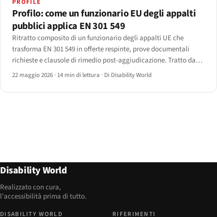
PROFILE
Profilo: come un funzionario EU degli appalti
pubblici applica EN 301 549
Ritratto composito di un funzionario degli appalti UE che
trasforma EN 301 549 in offerte respinte, prove documentali
richieste e clausole di rimedio post-aggiudicazione. Tratto da
interviste con sette funzionari in cinque Stati membri; dettagli
22 maggio 2026
·
14 min di lettura
·
Di Disability World
anonimizzati.
Disability World
Realizzato con cura,
l'accessibilità prima di tutto.
DISABILITY WORLD
RIFERIMENTI