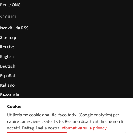
Per le ONG
SEGUICI
Iscriviti via RSS
Sitemap
llms.txt
English
Deutsch
Español
Italiano
Български
简体中文
Cookie
Utilizziamo cookie analitici facoltativi (Google Analytics) per
capire come viene usato il sito. Restano disattivati finché non li
accetti. Dettagli nella nostra
informativa sulla privacy
.
© 2026 Disability World. Tutti i diritti riservati.
Impostazioni cookie