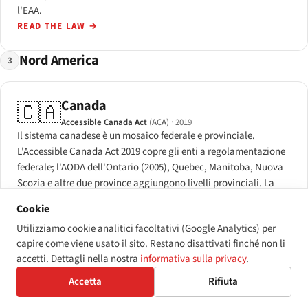
l'EAA.
READ THE LAW
→
Nord America
3
Canada
🇨🇦
Accessible Canada Act
(ACA)
· 2019
Il sistema canadese è un mosaico federale e provinciale.
L'Accessible Canada Act 2019 copre gli enti a regolamentazione
federale; l'AODA dell'Ontario (2005), Quebec, Manitoba, Nuova
Scozia e altre due province aggiungono livelli provinciali. La
Carta e la Legge canadese sui diritti umani fanno da
Cookie
fondamento a entrambi.
Utilizziamo cookie analitici facoltativi (Google Analytics) per
READ THE LAW
→
capire come viene usato il sito. Restano disattivati finché non li
accetti. Dettagli nella nostra
informativa sulla privacy
.
Accetta
Rifiuta
Messico
🇲🇽