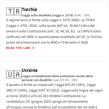
Turchia
🇹🇷
Legge sulla disabilità (Legge n. 5378)
(EHK)
· 2005
Il regime turco si fonda sulla Legge n. 5378 (2005), su TİHEK
(Legge n. 6701, 2016), sulla quota dell'art. 30 del Codice del
lavoro e sulla Costituzione (artt. 10, 49, 50, 61). La CRPD è stata
ratificata nel 2009; in quanto paese candidato all'UE, la Turchia
punta ad armonizzarsi con la WAD e l'EAA entro il 2028.
READ THE LAW
→
Ucraina
🇺🇦
Legge sui fondamenti della protezione sociale delle
persone con disabilità
(Law 875-XII)
· 1991
Il quadro si fonda su cinque atti: Legge 875-XII (1991), Legge
2961-IV (2005), Legge 5207-VI (2012), Legge sulla lingua dei segni
ucraina (2024) e articoli 24 e 49 della Costituzione. La
candidatura UE (giugno 2022) spinge all'allineamento
all'acquis, incluse la Direttiva sull'accessibilità dei siti web e