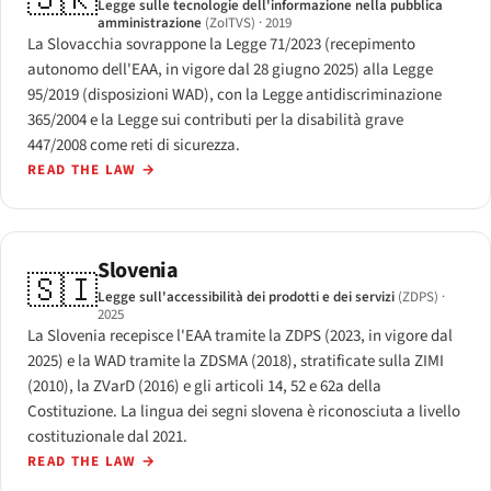
Legge sulle tecnologie dell'informazione nella pubblica
amministrazione
(ZoITVS)
· 2019
La Slovacchia sovrappone la Legge 71/2023 (recepimento
autonomo dell'EAA, in vigore dal 28 giugno 2025) alla Legge
95/2019 (disposizioni WAD), con la Legge antidiscriminazione
365/2004 e la Legge sui contributi per la disabilità grave
447/2008 come reti di sicurezza.
READ THE LAW
→
Slovenia
🇸🇮
Legge sull'accessibilità dei prodotti e dei servizi
(ZDPS)
·
2025
La Slovenia recepisce l'EAA tramite la ZDPS (2023, in vigore dal
2025) e la WAD tramite la ZDSMA (2018), stratificate sulla ZIMI
(2010), la ZVarD (2016) e gli articoli 14, 52 e 62a della
Costituzione. La lingua dei segni slovena è riconosciuta a livello
costituzionale dal 2021.
READ THE LAW
→