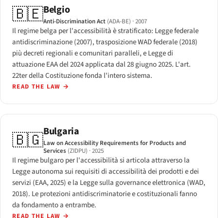
Belgio
🇧🇪
Anti-Discrimination Act
(ADA-BE)
· 2007
Il regime belga per l'accessibilità è stratificato: Legge federale
antidiscriminazione (2007), trasposizione WAD federale (2018)
più decreti regionali e comunitari paralleli, e Legge di
attuazione EAA del 2024 applicata dal 28 giugno 2025. L'art.
22ter della Costituzione fonda l'intero sistema.
READ THE LAW
→
Bulgaria
🇧🇬
Law on Accessibility Requirements for Products and
Services
(ZIDPU)
· 2025
Il regime bulgaro per l'accessibilità si articola attraverso la
Legge autonoma sui requisiti di accessibilità dei prodotti e dei
servizi (EAA, 2025) e la Legge sulla governance elettronica (WAD,
2018). Le protezioni antidiscriminatorie e costituzionali fanno
da fondamento a entrambe.
READ THE LAW
→