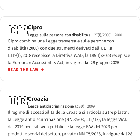
Cipro
🇨🇾
Legge sulle persone con disabilità
(L127(I)/2000)
· 2000
Cipro combina una Legge trasversale sulle persone con
disabilità (2000) con due strumenti derivati dall'UE: la
L119(I)/2018 recepisce la Direttiva WAD; la L89(I)/2023 recepisce
la European Accessibility Act, in vigore dal 28 giugno 2025.
READ THE LAW
→
Croazia
🇭🇷
Legge antidiscriminazione
(ZSD)
· 2009
Il regime di accessibilità della Croazia si articola su tre pilastri:
la Legge antidiscriminazione (NN 85/08, 112/12), la legge WAD
del 2019 per i siti web pubblici e la legge EAA del 2023 per
prodotti e servizi del settore privato (NN 75/2023, in vigore dal 28