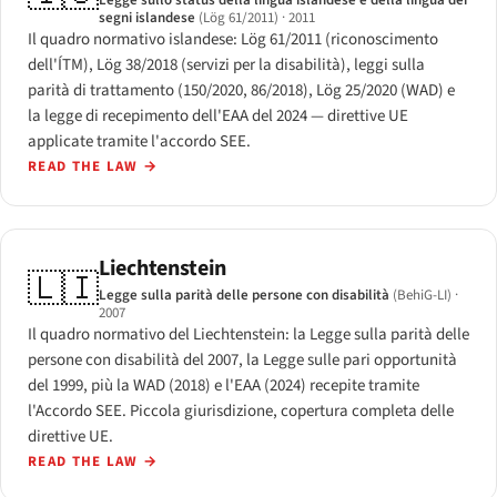
Legge sullo status della lingua islandese e della lingua dei
segni islandese
(Lög 61/2011)
· 2011
Il quadro normativo islandese: Lög 61/2011 (riconoscimento
dell'ÍTM), Lög 38/2018 (servizi per la disabilità), leggi sulla
parità di trattamento (150/2020, 86/2018), Lög 25/2020 (WAD) e
la legge di recepimento dell'EAA del 2024 — direttive UE
applicate tramite l'accordo SEE.
READ THE LAW
→
Liechtenstein
🇱🇮
Legge sulla parità delle persone con disabilità
(BehiG-LI)
·
2007
Il quadro normativo del Liechtenstein: la Legge sulla parità delle
persone con disabilità del 2007, la Legge sulle pari opportunità
del 1999, più la WAD (2018) e l'EAA (2024) recepite tramite
l'Accordo SEE. Piccola giurisdizione, copertura completa delle
direttive UE.
READ THE LAW
→