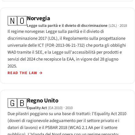
Norvegia
🇳🇴
Legge sulla parità e il divieto di discriminazione
(LDL)
· 2018
Il regime norvegese: Legge sulla parità e il divieto di
discriminazione 2017 (LDL), il Regolamento sulla progettazione
universale delle ICT (FOR-2013-06-21-732) che porta gli obblighi
WAD tramite il SEE, e la Legge sull'accessibilità per prodotti e
servizi del 2024 che recepisce la EAA, in vigore dal 28 giugno
2025.
READ THE LAW
→
Regno Unito
🇬🇧
Equality Act
(EA 2010)
· 2010
Due pilastri poggiano su una base di trattati: l'Equality Act 2010
(doveri di ragionevole adeguamento per il settore privato e i
datori di lavoro) e il PSBAR 2018 (WCAG 2.1 AA per il settore
pubblico). L'Irlanda del Nord opera con un regime separato;