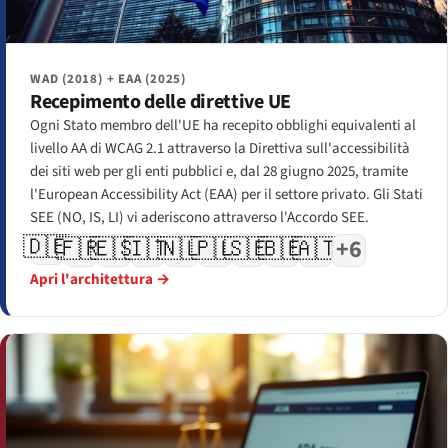
WAD (2018) + EAA (2025)
Recepimento delle direttive UE
Ogni Stato membro dell'UE ha recepito obblighi equivalenti al
livello AA di WCAG 2.1 attraverso la Direttiva sull'accessibilità
dei siti web per gli enti pubblici e, dal 28 giugno 2025, tramite
l'European Accessibility Act (EAA) per il settore privato. Gli Stati
SEE (NO, IS, LI) vi aderiscono attraverso l'Accordo SEE.
🇩🇪
🇫🇷
🇪🇸
🇮🇹
🇳🇱
🇵🇱
🇸🇪
🇧🇪
🇦🇹
+6
Apri l'architettura →