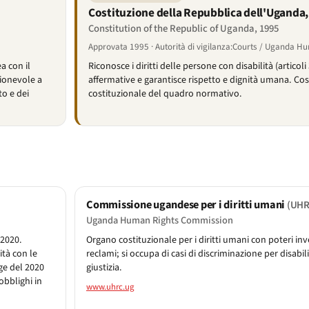
Costituzione della Repubblica dell'Uganda,
Constitution of the Republic of Uganda, 1995
Approvata 1995 · Autorità di vigilanza:Courts / Uganda 
ea con il
Riconosce i diritti delle persone con disabilità (articol
ionevole a
affermative e garantisce rispetto e dignità umana. Co
to e dei
costituzionale del quadro normativo.
Commissione ugandese per i diritti umani
(UHR
Uganda Human Rights Commission
 2020.
Organo costituzionale per i diritti umani con poteri inve
ità con le
reclami; si occupa di casi di discriminazione per disabil
ge del 2020
giustizia.
obblighi in
www.uhrc.ug