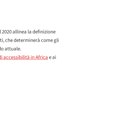
020 allinea la definizione
ati, che determinerà come gli
do attuale.
 di accessibilità in Africa
e ai