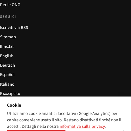
Per le ONG
SEGUICI
Iscriviti via RSS
Sitemap
llms.txt
English
Deutsch
Español
Italiano
Български
简体中文
Cookie
Utilizziamo cookie analitici facoltativi (Google Analytics) per
capire come viene usato il sito. Restano disattivati finché non li
accetti. Dettagli nella nostra
informativa sulla privacy
.
© 2026 Disability World. Tutti i diritti riservati.
Impostazioni cookie