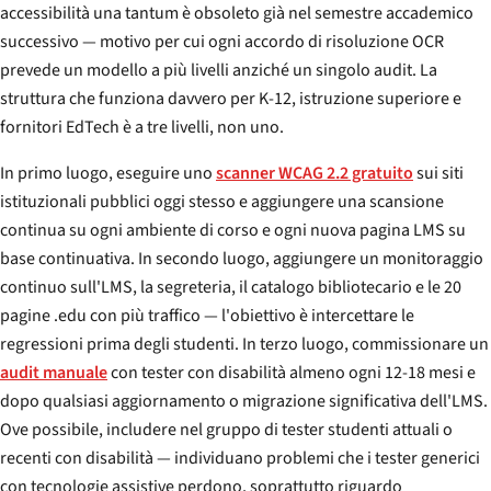
accessibilità una tantum è obsoleto già nel semestre accademico
successivo — motivo per cui ogni accordo di risoluzione OCR
prevede un modello a più livelli anziché un singolo audit. La
struttura che funziona davvero per K-12, istruzione superiore e
fornitori EdTech è a tre livelli, non uno.
In primo luogo, eseguire uno
scanner WCAG 2.2 gratuito
sui siti
istituzionali pubblici oggi stesso e aggiungere una scansione
continua su ogni ambiente di corso e ogni nuova pagina LMS su
base continuativa. In secondo luogo, aggiungere un monitoraggio
continuo sull'LMS, la segreteria, il catalogo bibliotecario e le 20
pagine .edu con più traffico — l'obiettivo è intercettare le
regressioni prima degli studenti. In terzo luogo, commissionare un
audit manuale
con tester con disabilità almeno ogni 12-18 mesi e
dopo qualsiasi aggiornamento o migrazione significativa dell'LMS.
Ove possibile, includere nel gruppo di tester studenti attuali o
recenti con disabilità — individuano problemi che i tester generici
con tecnologie assistive perdono, soprattutto riguardo