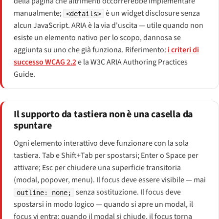
della pagina che altrimenti occorrerebbe implementare
manualmente;
è un widget disclosure senza
<details>
alcun JavaScript. ARIA è la via d'uscita — utile quando non
esiste un elemento nativo per lo scopo, dannosa se
aggiunta su uno che già funziona. Riferimento:
i criteri di
successo WCAG 2.2
e la W3C ARIA Authoring Practices
Guide.
Il supporto da tastiera non è una casella da
spuntare
Ogni elemento interattivo deve funzionare con la sola
tastiera. Tab e Shift+Tab per spostarsi; Enter o Space per
attivare; Esc per chiudere una superficie transitoria
(modal, popover, menu). Il focus deve essere visibile — mai
senza sostituzione. Il focus deve
outline: none;
spostarsi in modo logico — quando si apre un modal, il
focus vi entra; quando il modal si chiude, il focus torna