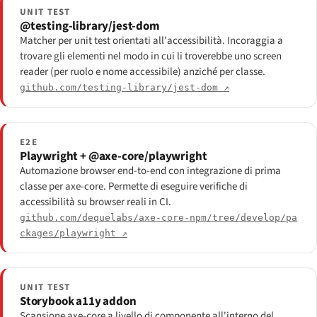
UNIT TEST
@testing-library/jest-dom
Matcher per unit test orientati all'accessibilità. Incoraggia a
trovare gli elementi nel modo in cui li troverebbe uno screen
reader (per ruolo e nome accessibile) anziché per classe.
github.com/testing-library/jest-dom ↗
E2E
Playwright + @axe-core/playwright
Automazione browser end-to-end con integrazione di prima
classe per axe-core. Permette di eseguire verifiche di
accessibilità su browser reali in CI.
github.com/dequelabs/axe-core-npm/tree/develop/pa
ckages/playwright ↗
UNIT TEST
Storybook a11y addon
Scansione axe-core a livello di componente all'interno del