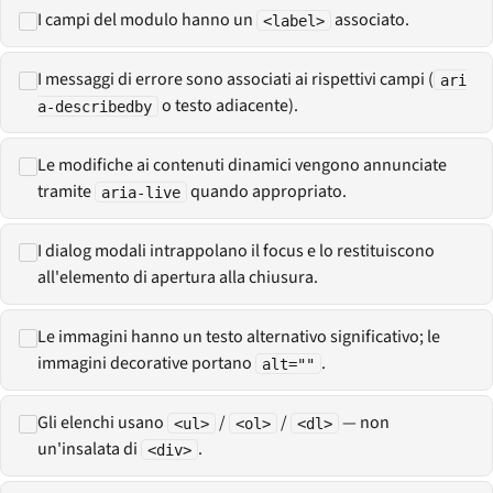
I campi del modulo hanno un
associato.
<label>
I messaggi di errore sono associati ai rispettivi campi (
ari
o testo adiacente).
a-describedby
Le modifiche ai contenuti dinamici vengono annunciate
tramite
quando appropriato.
aria-live
I dialog modali intrappolano il focus e lo restituiscono
all'elemento di apertura alla chiusura.
Le immagini hanno un testo alternativo significativo; le
immagini decorative portano
.
alt=""
Gli elenchi usano
/
/
— non
<ul>
<ol>
<dl>
un'insalata di
.
<div>