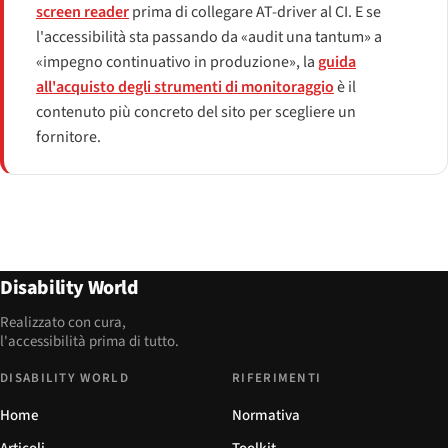
screen reader
prima di collegare AT-driver al CI. E se
l'accessibilità sta passando da «audit una tantum» a
«impegno continuativo in produzione», la
guida
all'acquisto degli strumenti di monitoraggio
è il
contenuto più concreto del sito per scegliere un
fornitore.
Disability World
Realizzato con cura,
l'accessibilità prima di tutto.
DISABILITY WORLD
RIFERIMENTI
Home
Normativa