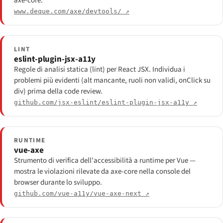
axe-core.
www.deque.com/axe/devtools/ ↗
LINT
eslint-plugin-jsx-a11y
Regole di analisi statica (lint) per React JSX. Individua i
problemi più evidenti (alt mancante, ruoli non validi, onClick su
div) prima della code review.
github.com/jsx-eslint/eslint-plugin-jsx-a11y ↗
RUNTIME
vue-axe
Strumento di verifica dell'accessibilità a runtime per Vue —
mostra le violazioni rilevate da axe-core nella console del
browser durante lo sviluppo.
github.com/vue-a11y/vue-axe-next ↗