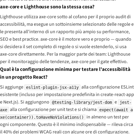
axe-core e Lighthouse sono la stessa cosa?
Lighthouse utilizza axe-core sotto al cofano per il proprio audit di
accessibilità, ma esegue un sottoinsieme selezionato delle regole e
le presenta all'interno di un rapporto più ampio su performance,
SEO e best practice. axe-core è il motore vero e proprio — quando
si desidera il set completo di regole o si vuole estenderlo, si usa
axe-core direttamente. Per la maggior parte dei team: Lighthouse
per il monitoraggio delle tendenze, axe-core per il gate effettivo.
Qual è la configurazione minima per testare l'accessibilità
in un progetto React?
Si aggiunge
alla configurazione ESLint
eslint-plugin-jsx-a11y
esistente (incluso per impostazione predefinita in create-react-app
e Next.js). Si aggiungono
e
@testing-library/jest-dom
jest-
alla configurazione per unit test e si chiama
axe
expect(await a
in almeno un test per
xe(container)).toHaveNoViolations()
ogni componente. Questo è il minimo indispensabile — rileva circa
il 40% dei problemi WCAG reali con alcune ore di configurazione.