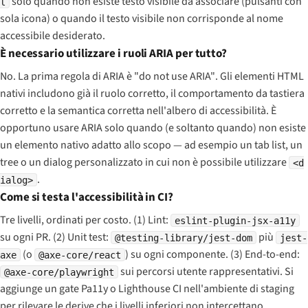
solo quando non esiste testo visibile da associare (pulsanti con
l
sola icona) o quando il testo visibile non corrisponde al nome
accessibile desiderato.
È necessario utilizzare i ruoli ARIA per tutto?
No. La prima regola di ARIA è
"do not use ARIA"
. Gli elementi HTML
nativi includono già il ruolo corretto, il comportamento da tastiera
corretto e la semantica corretta nell'albero di accessibilità. È
opportuno usare ARIA solo quando (e soltanto quando) non esiste
un elemento nativo adatto allo scopo — ad esempio un tab list, un
tree o un dialog personalizzato in cui non è possibile utilizzare
<d
.
ialog>
Come si testa l'accessibilità in CI?
Tre livelli, ordinati per costo. (1) Lint:
eslint-plugin-jsx-a11y
su ogni PR. (2) Unit test:
più
@testing-library/jest-dom
jest-
(o
) su ogni componente. (3) End-to-end:
axe
@axe-core/react
sui percorsi utente rappresentativi. Si
@axe-core/playwright
aggiunge un gate Pa11y o Lighthouse CI nell'ambiente di staging
per rilevare le derive che i livelli inferiori non intercettano.