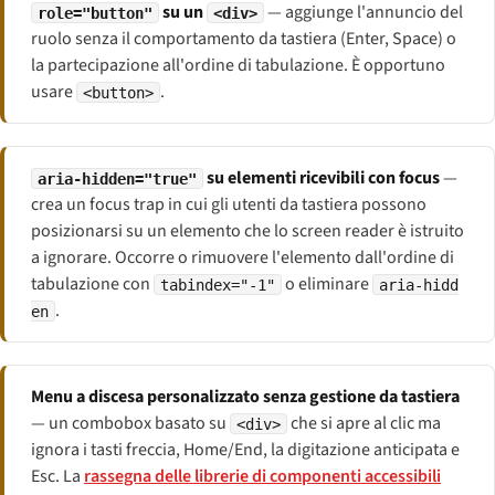
su un
— aggiunge l'annuncio del
role="button"
<div>
ruolo senza il comportamento da tastiera (Enter, Space) o
la partecipazione all'ordine di tabulazione. È opportuno
usare
.
<button>
su elementi ricevibili con focus
—
aria-hidden="true"
crea un focus trap in cui gli utenti da tastiera possono
posizionarsi su un elemento che lo screen reader è istruito
a ignorare. Occorre o rimuovere l'elemento dall'ordine di
tabulazione con
o eliminare
tabindex="-1"
aria-hidd
.
en
Menu a discesa personalizzato senza gestione da tastiera
— un combobox basato su
che si apre al clic ma
<div>
ignora i tasti freccia, Home/End, la digitazione anticipata e
Esc. La
rassegna delle librerie di componenti accessibili