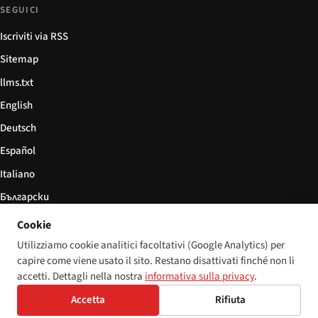
SEGUICI
Iscriviti via RSS
Sitemap
llms.txt
English
Deutsch
Español
Italiano
Български
简体中文
Cookie
Utilizziamo cookie analitici facoltativi (Google Analytics) per
capire come viene usato il sito. Restano disattivati finché non li
accetti. Dettagli nella nostra
informativa sulla privacy
.
© 2026 Disability World. Tutti i diritti riservati.
Impostazioni cookie
English
Accetta
Rifiuta
Deutsch
Español
Italiano
Български
简体中文
Polski
Français
Lingua: