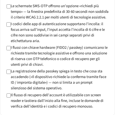
Le schermate SMS-OTP offrono un'opzione «richiedi più
tempo» — la finestra predefinita di 30-60 secondi non soddisfa
il criterio WCAG 2.2.1 per molti utenti di tecnologie assistive.
I codici delle app di autenticazione supportano l'incolla: il
focus arriva sull'input, l'input accetta l'incolla di 6 cifre e le
cifre non sono suddivise in sei campi separati privi di
etichettatura aria.
I flussi con chiave hardware (FIDO2 / passkey) comunicano le
richieste tramite tecnologie assistive e offrono una soluzione
di riserva con OTP telefonico o codice di recupero per gli
utenti privi di chiavi.
La registrazione della passkey spiega in testo che cosa sta
accadendo («Il dispositivo richiede la conferma tramite Face
ID / impronta digitale») — non si limita a un prompt
silenzioso del sistema operativo.
Il flusso di recupero dell'account è utilizzabile con screen
reader e tastiera dall'inizio alla fine, incluse le domande di
verifica dell'identità e i codici di recupero monouso.