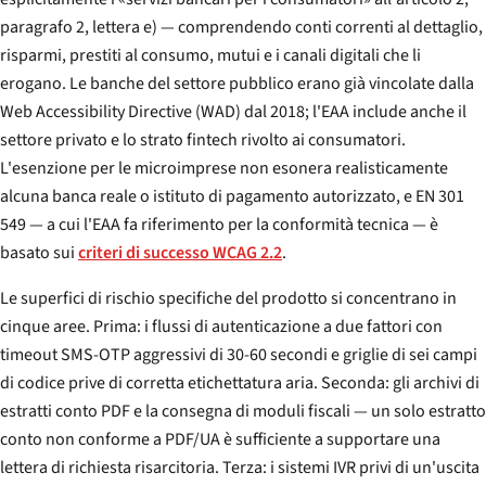
paragrafo 2, lettera e) — comprendendo conti correnti al dettaglio,
risparmi, prestiti al consumo, mutui e i canali digitali che li
erogano. Le banche del settore pubblico erano già vincolate dalla
Web Accessibility Directive (WAD) dal 2018; l'EAA include anche il
settore privato e lo strato fintech rivolto ai consumatori.
L'esenzione per le microimprese non esonera realisticamente
alcuna banca reale o istituto di pagamento autorizzato, e EN 301
549 — a cui l'EAA fa riferimento per la conformità tecnica — è
basato sui
criteri di successo WCAG 2.2
.
Le superfici di rischio specifiche del prodotto si concentrano in
cinque aree. Prima: i flussi di autenticazione a due fattori con
timeout SMS-OTP aggressivi di 30-60 secondi e griglie di sei campi
di codice prive di corretta etichettatura aria. Seconda: gli archivi di
estratti conto PDF e la consegna di moduli fiscali — un solo estratto
conto non conforme a PDF/UA è sufficiente a supportare una
lettera di richiesta risarcitoria. Terza: i sistemi IVR privi di un'uscita