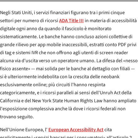
Negli Stati Uniti, i servizi finanziari figurano tra i primi cinque
settori per numero di ricorsi
ADA Title III
in materia di accessibilità
digitale ogni anno da quando il fascicolo è monitorato
sistematicamente. Le banche hanno concluso azioni collettive di
grande rilievo per app mobile inaccessibili, estratti conto PDF privi
di tag e sistemi IVR che non offrono agli utenti di screen reader
alcuna via d'uscita verso un operatore umano. La difesa del «nesso
fisico assente» — mai solida per le banche al dettaglio con filiali —
si è ulteriormente indebolita con la crescita delle neobank
esclusivamente online; più circuiti l'hanno respinta
categoricamente, e i ricorsi paralleli ai sensi dell'Unruh Act della
California e del New York State Human Rights Law hanno ampliato
l'esposizione complessiva anche là dove i ricorsi federali non
trovano seguito.
Nell'Unione Europea, l'
European Accessibility Act
cita
esplicitamente i «servizi bancari per i consumatori» all'articolo 2,