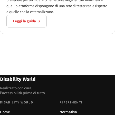
prevedere per un incarico nel settore degli istituti finanziari e
quali piattaforme dispongono di una rete di tester reale rispetto
a quelle che la esternalizzano.
Leggi la guida →
Disability World
Realizzato con cura,
l'accessibilità prima di tutto.
DISABILITY WORLD
RIFERIMENTI
Home
Normativa