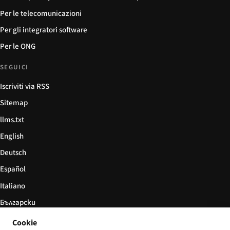
Per le telecomunicazioni
Per gli integratori software
Per le ONG
SEGUICI
Iscriviti via RSS
Sitemap
llms.txt
English
Deutsch
Español
Italiano
Български
简体中文
Cookie