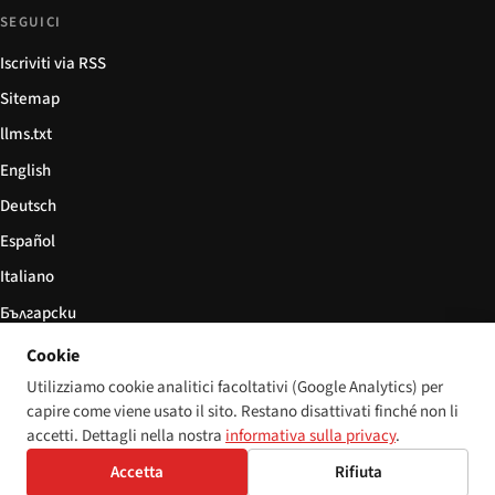
SEGUICI
Iscriviti via RSS
Sitemap
llms.txt
English
Deutsch
Español
Italiano
Български
简体中文
Cookie
Utilizziamo cookie analitici facoltativi (Google Analytics) per
capire come viene usato il sito. Restano disattivati finché non li
accetti. Dettagli nella nostra
informativa sulla privacy
.
© 2026 Disability World. Tutti i diritti riservati.
Impostazioni cookie
Accetta
Rifiuta
English
Deutsch
Español
Italiano
Български
简体中文
Polski
Français
Lingua: