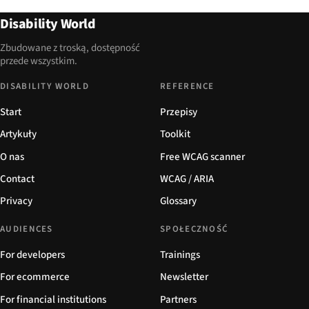
Disability World
Zbudowane z troską, dostępność
przede wszystkim.
DISABILITY WORLD
REFERENCE
Start
Przepisy
Artykuły
Toolkit
O nas
Free WCAG scanner
Contact
WCAG / ARIA
Privacy
Glossary
AUDIENCES
SPOŁECZNOŚĆ
For developers
Trainings
For ecommerce
Newsletter
For financial institutions
Partners