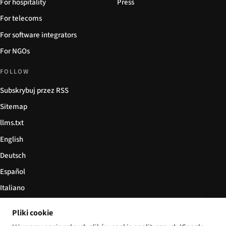
For hospitality
Press
For telecoms
For software integrators
For NGOs
FOLLOW
Subskrybuj przez RSS
Sitemap
llms.txt
English
Deutsch
Español
Italiano
Български
Pliki cookie
简体中文