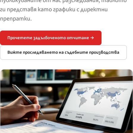
публикуваните от нас разследвания; таблото
ги представя като графики с директни
препратки.
Прочетете задълбоченото отчитане →
Вижте проследяването на съдебните производства