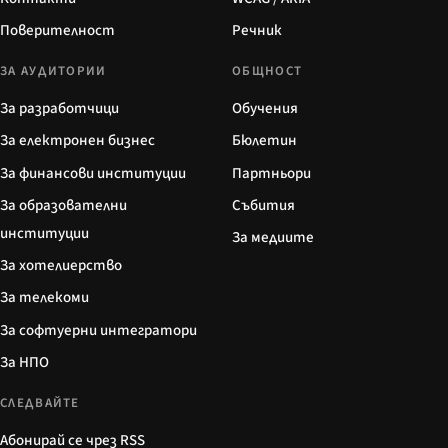
Поверителност
Речник
ЗА АУДИТОРИИ
ОБЩНОСТ
За разработчици
Обучения
За електронен бизнес
Бюлетин
За финансови институции
Партньори
За образователни
Събития
институции
За медиите
За хотелиерство
За телекоми
За софтуерни интегратори
За НПО
СЛЕДВАЙТЕ
Абонирай се чрез RSS