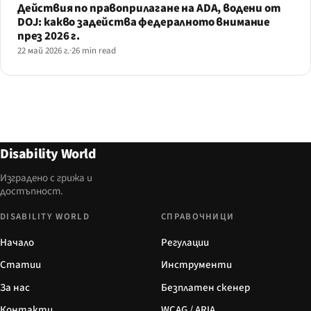
Действия по правоприлагане на ADA, водени от
DOJ: какво задейства федералното внимание
през 2026 г.
22 май 2026 г.
·
26 min read
Disability World
Изградено с грижа и
достъпност.
DISABILITY WORLD
СПРАВОЧНИЦИ
Начало
Регулации
Статии
Инструменти
За нас
Безплатен скенер
Контакти
WCAG / ARIA