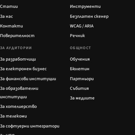
Статии
Инструменти
За нас
Безплатен скенер
Контакти
WCAG / ARIA
Поверителност
Речник
ЗА АУДИТОРИИ
ОБЩНОСТ
За разработчици
Обучения
За електронен бизнес
Бюлетин
За финансови институции
Партньори
За образователни
Събития
институции
За медиите
За хотелиерство
За телекоми
За софтуерни интегратори