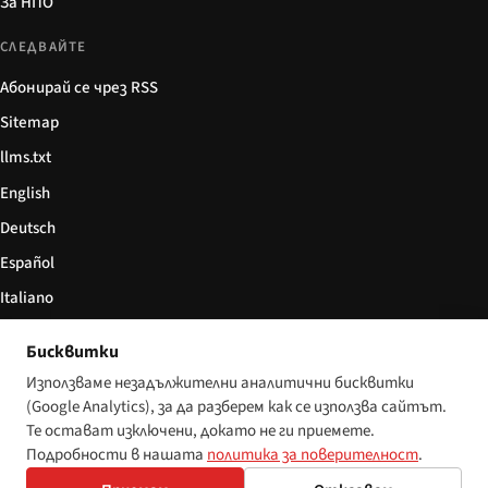
За НПО
СЛЕДВАЙТЕ
Абонирай се чрез RSS
Sitemap
llms.txt
English
Deutsch
Español
Italiano
Български
Бисквитки
简体中文
Използваме незадължителни аналитични бисквитки
(Google Analytics), за да разберем как се използва сайтът.
Те остават изключени, докато не ги приемете.
Подробности в нашата
политика за поверителност
.
© 2026 Disability World. Всички права запазени.
Настройки за бисквитки