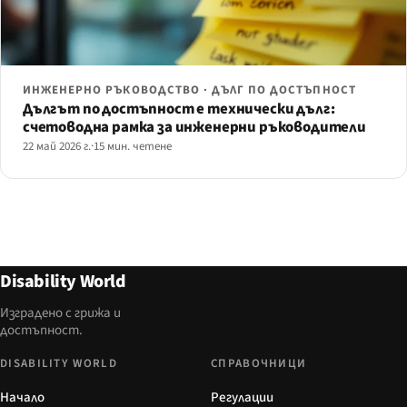
ИНЖЕНЕРНО РЪКОВОДСТВО · ДЪЛГ ПО ДОСТЪПНОСТ
Дългът по достъпност е технически дълг:
счетоводна рамка за инженерни ръководители
22 май 2026 г.
·
15 мин. четене
Disability World
Изградено с грижа и
достъпност.
DISABILITY WORLD
СПРАВОЧНИЦИ
Начало
Регулации