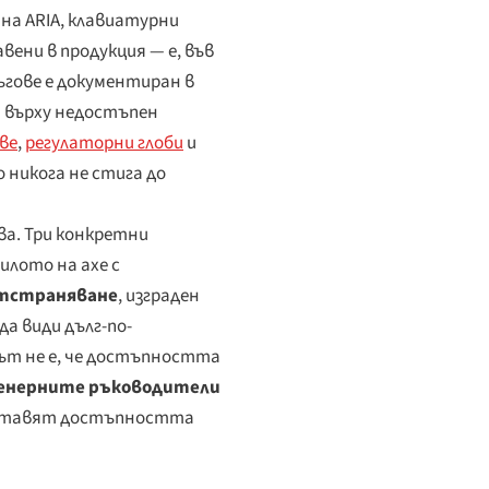
на ARIA, клавиатурни
ени в продукция — е, във
ъгове е документиран в
а върху недостъпен
ве
,
регулаторни глоби
и
 никога не стига до
ва. Три конкретни
илото на axe с
отстраняване
, изграден
да види дълг-по-
тът не е, че достъпността
енерните ръководители
поставят достъпността