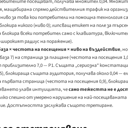
ебителите посещават, получава множител 0,04. Множит
я, мащабирана спрямо действителния трафик на органи
 ниво за това кои потребители на помощна технология са
кира никого (ниво 0); липсващ етикет на поле за търсен
н блокира всеки потребител само с клавиатура, включите
й-широкият радиус на поражение).
база × честота на посещения × ниво на въздействие
, н
(база 7) на страница за плащане (честота на посещения 1,
ат приблизително 7,0 — P1. Същата „сериозна“ констатац
, блокираща същата аудитория, получава около 0,04 — е
 на първата страница (честота на посещения 0,9), блокир
еняването улавя интуицията, че
само тежестта не е до
малко спешно от умерено нарушение на най-посещаваната
етие. Достъпността заслужава същото третиране.