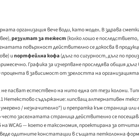
ата организация вече води, като модел. В здрава сметка
вее),
резултат за тежест
(колко лошо е последствието,
егнатата повърхност действително се докосва в продукц
ове) и
портфейлна кофа
(дълг по сигурност, дълг по про
римесечно. Графика за изчерпване проследява общия дълг
0 процента в зависимост от зрелостта на организацията 
не пасват естествено на нито една от тези колони. Тип
.1.1 Нетекстово съдържание: липсващ алтернативен текс
/ умерено / незначително“) и препратка към страница или 
ко често засегнатата страница действително се посещава
лб на WCAG — което е таксономия, проектирана за отчита
реведе одитните констатации в същата петколонна форма