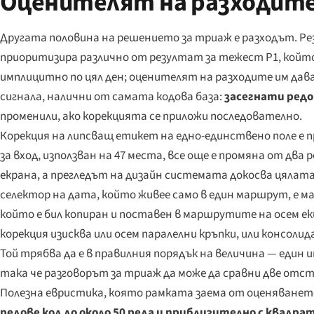
Оценителят на разходите
Другата половина на решението за триаж е разходът. Ре
приоритизира различно от резултат за тежест P1, койт
имплицитно по цял ден; оценителят на разходите им дава
сигнала, налични от самата кодова база:
засегнати редо
променили, ако корекцията се приложи последователно.
Корекция на липсващ етикет на едно-единствено поле е п
за вход, използван на 47 места, все още е промяна от два 
екрана, а прегледът на дизайн системата докосва цялат
селектор на дата, който живее само в един маршрут, е м
който е бил копиран и поставен в маршрутите на осем е
корекция изисква или осем паралелни кръпки, или консоли
Той трябва да е в правилния порядък на величина — един
така че разговорът за триаж да може да сравни две отс
Полезна евристика, която рамката заема от оценяванет
редове код до около 50 реда и приблизително с квадр