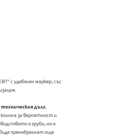
T“ с удебелен маркер, със
изация.
а
техническия дълг
.
, колона за вероятност и
водството е грубо, но е
 бъде пренебрегнат още