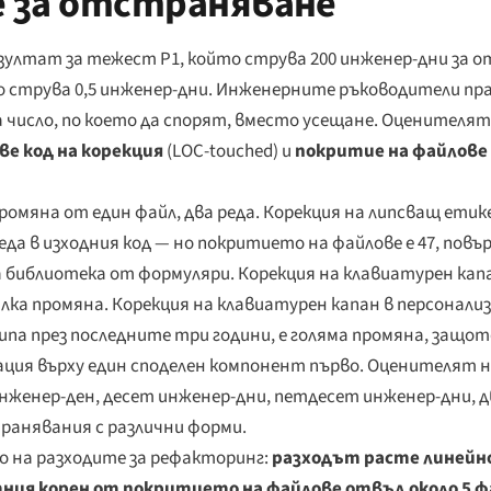
 за отстраняване
зултат за тежест P1, който струва 200 инженер-дни за о
о струва 0,5 инженер-дни. Инженерните ръководители пр
 число, по което да спорят, вместо усещане. Оценителят 
ве код на корекция
(LOC-touched) и
покритие на файлове
ромяна от един файл, два реда. Корекция на липсващ ети
реда в изходния код — но покритието на файлове е 47, повъ
а библиотека от формуляри. Корекция на клавиатурен кап
алка промяна. Корекция на клавиатурен капан в персонали
кипа през последните три години, е голяма промяна, защ
дация върху един споделен компонент първо. Оценителят н
 инженер-ден, десет инженер-дни, петдесет инженер-дни,
транявания с различни форми.
о на разходите за рефакторинг:
разходът расте линейн
атния корен от покритието на файлове отвъд около 5 