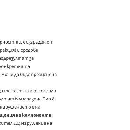
урността, е изграден от
рекция) и средови
подрезултат за
а конкретната
а може да бъде преоценена
а тежест на axe-core или
лтат в диапазона 7 до 8;
и нарушението е на
щения на компонента
:
тел 1,0; нарушение на