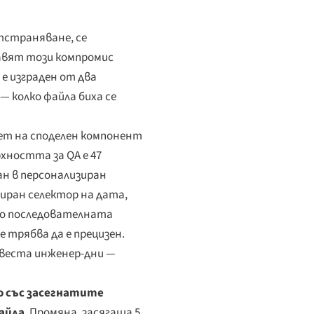
тстраняване, се
авят този компромис
е изграден от два
— колко файла биха се
кет на споделен компонент
рхността за QA е 47
ан в персонализиран
зиран селектор на дата,
ото последователната
е трябва да е прецизен.
 двеста инженер-дни —
о със засегнатите
файла
. Промяна, засягаща 5