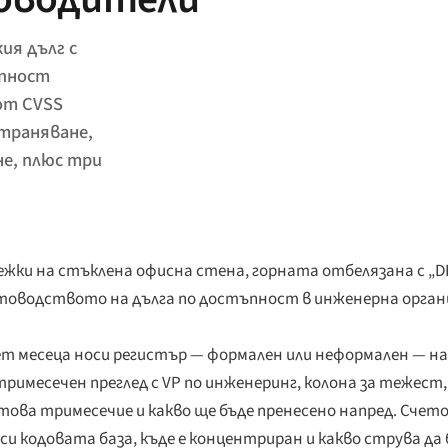
ия дълг с
ъпност
от CVSS
траняване,
не, плюс три
жки на стъклена офисна стена, горната отбелязана с „DEB
четоводството на дълга по достъпност в инженерна орган
ет месеца носи регистър — формален или неформален — н
тримесечен преглед с VP по инженеринг, колона за тежест
това тримесечие и какво ще бъде пренесено напред. Счето
си кодовата база, къде е концентриран и какво струва да