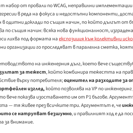
 набор от провали по WCAG, неправилни имплементации 
ресии в реда на фокуса и недостъпни компоненти, достав
н в одитни доклади по същия начин, по който дългът от б
а по същия начин: всяка нова функционалност, изграден
оси лихва под формата на
експозиция към колективни иско
и организации го проследяват в паралелна сметка, която
счетоводството на инженерния дълг, което вече съществу
езултат за тежест
, който комбинира тежестта на прав
йствие върху потребителя;
оценител на разходите за 
ортфейлен изглед
, който позволява на VP по инженеринг 
то вече показва изоставането им от P1 бъгове. Аргумен
кта — тя живее през всичките три. Аргументът е, че
инж
които се натрупват безшумно
, и правилният ход е да 
ра за внимание.