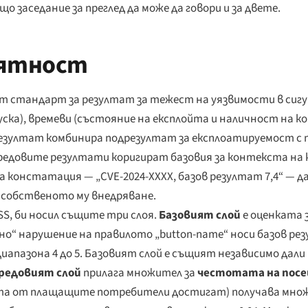
о заседание за преглед да може да говори и за двете.
оятност
ният стандарт за резултат за тежест на уязвимости в сиг
ска), времеви (състояние на експлойта и наличност на ко
езултат комбинира подрезултат за експлоатируемост с 
и средовите резултати коригират базовия за контекста н
а констатация — „CVE-2024-XXXX, базов резултат 7,4“ — д
 собственото му внедряване.
S, би носил същите три слоя.
Базовият слой
е оценката з
но“ нарушение на правилото „button-name“ носи базов резу
диапазона 4 до 5. Базовият слой е същият независимо дал
редовият слой
прилага множител за
честотата на посе
та от плащащите потребители достигат) получава множи