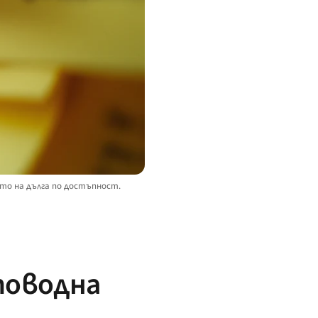
ото на дълга по достъпност.
товодна