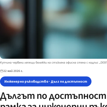
Image description:
Купчина червени лепящи бележки на стъклена офисна стена с надпис „DEB
22 май 2026 г.
Инженерно ръководство · Дълг по достъпност
Дългът по достъпност 
рамка за инженерни ръ