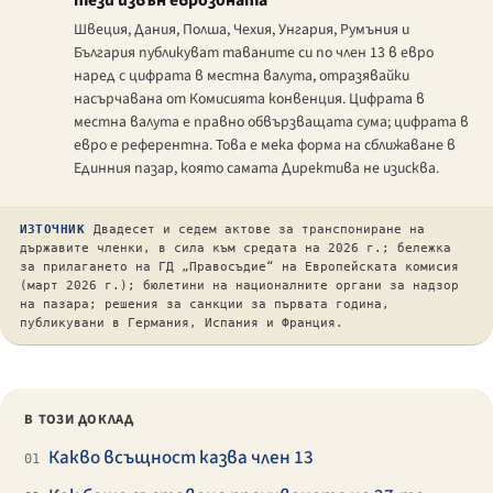
тези извън еврозоната
Швеция, Дания, Полша, Чехия, Унгария, Румъния и
България публикуват таваните си по член 13 в евро
наред с цифрата в местна валута, отразявайки
насърчавана от Комисията конвенция. Цифрата в
местна валута е правно обвързващата сума; цифрата в
евро е референтна. Това е мека форма на сближаване в
Единния пазар, която самата Директива не изисква.
ИЗТОЧНИК
Двадесет и седем актове за транспониране на
държавите членки, в сила към средата на 2026 г.; бележка
за прилагането на ГД „Правосъдие“ на Европейската комисия
(март 2026 г.); бюлетини на националните органи за надзор
на пазара; решения за санкции за първата година,
публикувани в Германия, Испания и Франция.
В ТОЗИ ДОКЛАД
Какво всъщност казва член 13
01