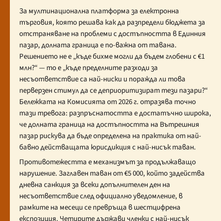
За мултинационална платформа за електронна
търговия, която решава как да разпредели бюджета за
отстраняване на проблеми с достъпността в Единния
пазар, долната граница е по-важна от тавана.
Решението не е „къде бихме могли да бъдем глобени с €1
млн?“ — то е „къде пределните разходи за
несъответствие са най-ниски и поражда ли това
перверзен стимул да се деприоритизират тези пазари?“
Бележката на Комисията от 2026 г. отразява точно
тази тревога: разпръснатостта е достатъчно широка,
че долната граница на достъпността на Вътрешния
пазар рискува да бъде определена на практика от най-
бавно действащата юрисдикция с най-нисък таван.
Противотежестта е механизмът за продължаващо
нарушение. Заглавен таван от €5 000, който задейства
дневна санкция за всеки допълнителен ден на
несъответствие след официално уведомление, в
рамките на месеци се превръща в шестцифрена
експозиция. Четирите държави членки с най-нисък