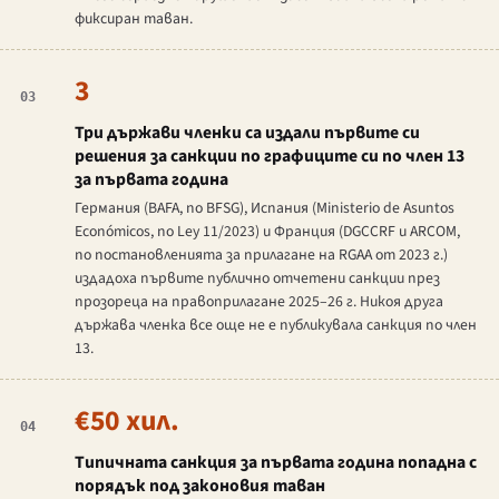
фиксиран таван.
3
03
Три държави членки са издали първите си
решения за санкции по графиците си по член 13
за първата година
Германия (BAFA, по
BFSG
), Испания (
Ministerio de Asuntos
Económicos
, по
Ley 11/2023
) и Франция (DGCCRF и ARCOM,
по постановленията за прилагане на RGAA от 2023 г.)
издадоха първите публично отчетени санкции през
прозореца на правоприлагане 2025–26 г. Никоя друга
държава членка все още не е публикувала санкция по член
13.
€50 хил.
04
Типичната санкция за първата година попадна с
порядък под законовия таван