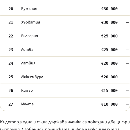
Румъния
—
20
€30 000
Хърватия
—
21
€30 000
България
—
22
€25 000
Литва
—
23
€25 000
Латвия
—
24
€20 000
Люксембург
—
25
€20 000
Кипър
—
26
€15 000
Малта
—
27
€10 000
Където за една и съща държава членка са показани две цифри
(Естония, Словения), по-ниската цифра е максимумът за