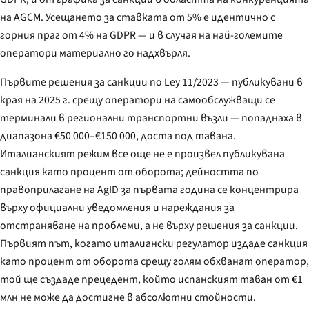
на AGCM. Усещането за ставката от 5% е идентично с
горния праг от 4% на GDPR — и в случая на най-големите
оператори материално го надхвърля.
Първите решения за санкции по
Ley 11/2023
— публикувани в
края на 2025 г. срещу оператори на самообслужващи се
терминали в регионални транспортни възли — попаднаха в
диапазона €50 000–€150 000, доста под тавана.
Италианският режим все още не е произвел публикувана
санкция като процент от оборота; дейността по
правоприлагане на AgID за първата година се концентрира
върху официални уведомления и нареждания за
отстраняване на проблеми, а не върху решения за санкции.
Първият път, когато италиански регулатор издаде санкция
като процент от оборота срещу голям обхванат оператор,
той ще създаде прецедент, който испанският таван от €1
млн не може да достигне в абсолютни стойности.