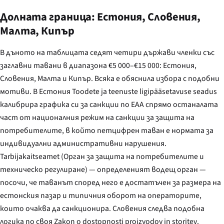
Долната граница: Естония, Словения,
Малта, Кипър
В дъното на таблицата седят четири държави членки със
заглавни тавани в диапазона €5 000–€15 000: Естония,
Словения, Малта и Кипър. Всяка е обяснила избора с подобни
мотиви. В Естония
Toodete ja teenuste ligipääsetavuse seadus
калибрира графика си за санкции по EAA спрямо останалата
част от националния режим на санкции за защита на
потребителите, в който петцифрен таван е нормата за
индивидуални административни нарушения.
Tarbijakaitseamet
(Орган за защита на потребителите и
техническо регулиране) — определеният водещ орган —
посочи, че таванът според него е достатъчен за размера на
естонския пазар и типичния оборот на операторите,
които очаква да санкционира. Словения следва подобна
логика по своя
Zakon o dostopnosti proizvodov in storitev
.