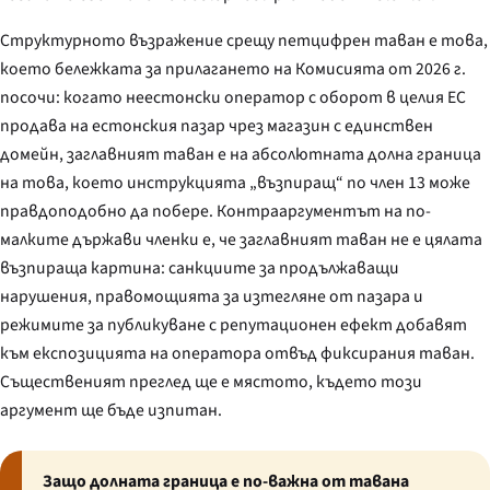
Структурното възражение срещу петцифрен таван е това,
което бележката за прилагането на Комисията от 2026 г.
посочи: когато неестонски оператор с оборот в целия ЕС
продава на естонския пазар чрез магазин с единствен
домейн, заглавният таван е на абсолютната долна граница
на това, което инструкцията „възпиращ“ по член 13 може
правдоподобно да побере. Контрааргументът на по-
малките държави членки е, че заглавният таван не е цялата
възпираща картина: санкциите за продължаващи
нарушения, правомощията за изтегляне от пазара и
режимите за публикуване с репутационен ефект добавят
към експозицията на оператора отвъд фиксирания таван.
Същественият преглед ще е мястото, където този
аргумент ще бъде изпитан.
Защо долната граница е по-важна от тавана