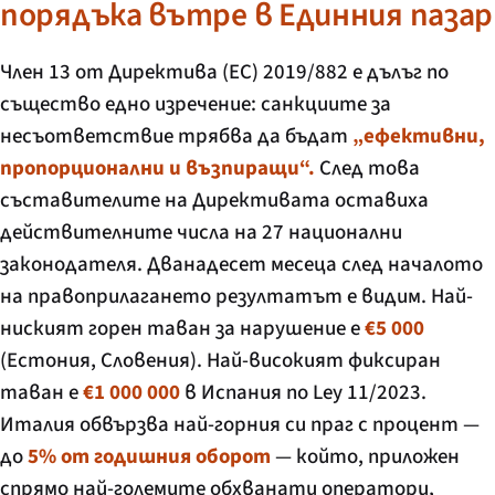
порядъка вътре в Единния пазар
Член 13 от Директива (ЕС) 2019/882 е дълъг по
същество едно изречение: санкциите за
несъответствие трябва да бъдат
„ефективни,
пропорционални и възпиращи“.
След това
съставителите на Директивата оставиха
действителните числа на 27 национални
законодателя. Дванадесет месеца след началото
на правоприлагането резултатът е видим. Най-
ниският горен таван за нарушение е
€5 000
(Естония, Словения). Най-високият фиксиран
таван е
€1 000 000
в Испания по
Ley 11/2023
.
Италия обвързва най-горния си праг с процент —
до
5% от годишния оборот
— който, приложен
спрямо най-големите обхванати оператори,