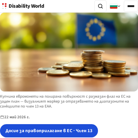
Disability World
Image description:
Купчина евромонети на полирана повърхност с размазан флаг на ЕС на
заден план — визуалният маркер за отразяването на диапазоните на
санкциите по член 13 на EAA.
22 май 2026 г.
Досие за правоприлагане в ЕС · Член 13