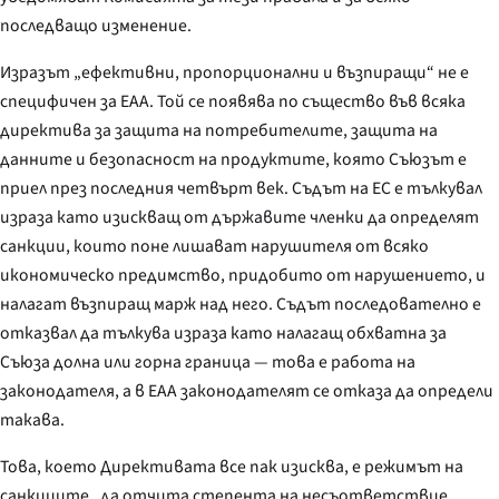
последващо изменение.
Изразът „ефективни, пропорционални и възпиращи“ не е
специфичен за EAA. Той се появява по същество във всяка
директива за защита на потребителите, защита на
данните и безопасност на продуктите, която Съюзът е
приел през последния четвърт век. Съдът на ЕС е тълкувал
израза като изискващ от държавите членки да определят
санкции, които поне лишават нарушителя от всяко
икономическо предимство, придобито от нарушението, и
налагат възпиращ марж над него. Съдът последователно е
отказвал да тълкува израза като налагащ обхватна за
Съюза долна или горна граница — това е работа на
законодателя, а в EAA законодателят се отказа да определи
такава.
Това, което Директивата все пак изисква, е режимът на
санкциите „да отчита степента на несъответствие,