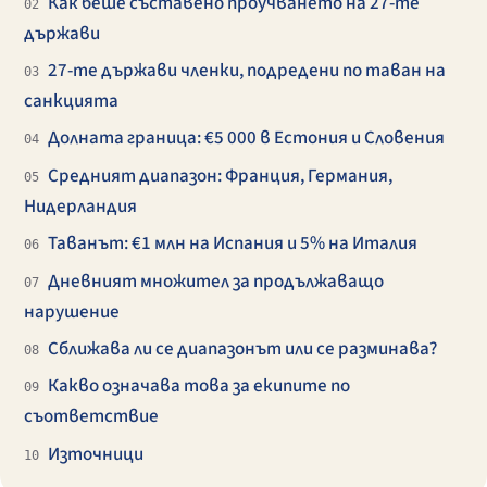
Как беше съставено проучването на 27-те
02
държави
27-те държави членки, подредени по таван на
03
санкцията
Долната граница: €5 000 в Естония и Словения
04
Средният диапазон: Франция, Германия,
05
Нидерландия
Таванът: €1 млн на Испания и 5% на Италия
06
Дневният множител за продължаващо
07
нарушение
Сближава ли се диапазонът или се разминава?
08
Какво означава това за екипите по
09
съответствие
Източници
10