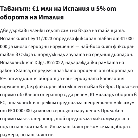
Таванът: €1 млн на Испания и 5% от
оборота на Италия
Две държави членки седят сами на върха на таблицата.
Испанският
Ley 11/2023
определя фиксиран таван от €1 000
000 за много сериозни нарушения — най-високият фиксиран
таван в Съюза и порядък над групата на средния диапазон.
Италианският
D.lgs. 82/2022
, надграждайки рамката на
закона Stanca, определя праг като процент от оборота до
5% от годишния оборот за най-сериозната категория
нарушение, без фиксиран абсолютен таван в евро. Приложен
спрямо обхванат оператор с, да речем, €1 милиард оборот в
ЕС, италианският режим предполага теоретичен максимум
от €50 000 000 за много сериозно нарушение. Приложен
спрямо малък оператор, той предполага максимум доста
под испанския таван. Италианският режим се мащабира с
размера; испанският не.