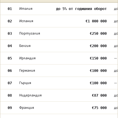
Италия
до
01
до 5% от годишния оборот
Испания
до
02
€1 000 000
Португалия
до
03
€250 000
Белгия
до
04
€200 000
Ирландия
—
05
€150 000
Германия
до
06
€100 000
Гърция
—
07
€100 000
Нидерландия
до
08
€87 000
Франция
до
09
€75 000