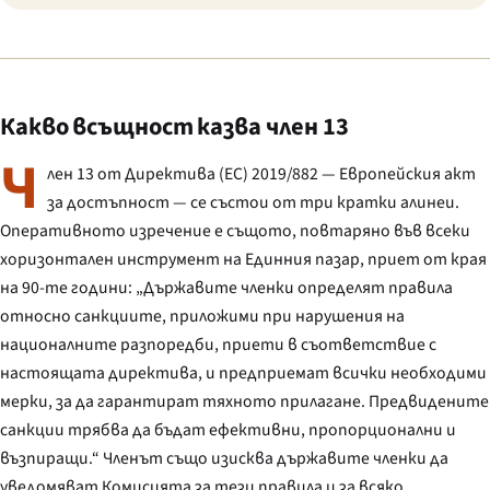
Какво всъщност казва член 13
Ч
лен 13 от Директива (ЕС) 2019/882 — Европейския акт
за достъпност — се състои от три кратки алинеи.
Оперативното изречение е същото, повтаряно във всеки
хоризонтален инструмент на Единния пазар, приет от края
на 90-те години: „Държавите членки определят правила
относно санкциите, приложими при нарушения на
националните разпоредби, приети в съответствие с
настоящата директива, и предприемат всички необходими
мерки, за да гарантират тяхното прилагане. Предвидените
санкции трябва да бъдат ефективни, пропорционални и
възпиращи.“ Членът също изисква държавите членки да
уведомяват Комисията за тези правила и за всяко