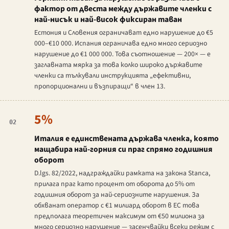
фактор от двеста между държавите членки с
най-нисък и най-висок фиксиран таван
Естония и Словения ограничават едно нарушение до €5
000–€10 000. Испания ограничава едно много сериозно
нарушение до €1 000 000. Това съотношение — 200× — е
заглавната мярка за това колко широко държавите
членки са тълкували инструкцията „ефективни,
пропорционални и възпиращи“ в член 13.
5%
02
Италия е единствената държава членка, която
мащабира най-горния си праг спрямо годишния
оборот
D.lgs. 82/2022
, надграждайки рамката на закона Stanca,
прилага праг като процент от оборота до 5% от
годишния оборот за най-сериозните нарушения. За
обхванат оператор с €1 милиард оборот в ЕС това
предполага теоретичен максимум от €50 милиона за
много сериозно нарушение — засенчвайки всеки режим с