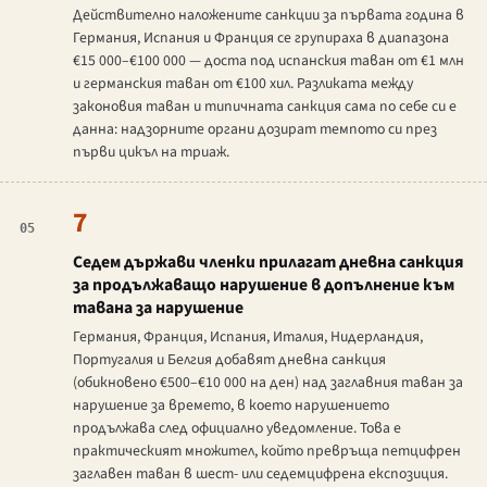
Действително наложените санкции за първата година в
Германия, Испания и Франция се групираха в диапазона
€15 000–€100 000 — доста под испанския таван от €1 млн
и германския таван от €100 хил. Разликата между
законовия таван и типичната санкция сама по себе си е
данна: надзорните органи дозират темпото си през
първи цикъл на триаж.
7
05
Седем държави членки прилагат дневна санкция
за продължаващо нарушение в допълнение към
тавана за нарушение
Германия, Франция, Испания, Италия, Нидерландия,
Португалия и Белгия добавят дневна санкция
(обикновено €500–€10 000 на ден) над заглавния таван за
нарушение за времето, в което нарушението
продължава след официално уведомление. Това е
практическият множител, който превръща петцифрен
заглавен таван в шест- или седемцифрена експозиция.