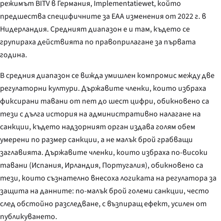
режимът BITV в Германия,
Implementatiewet
, който
предшества специфичните за EAA изменения от 2022 г. в
Нидерландия. Средният диапазон е и там, където се
групираха действията по правоприлагане за първата
година.
В средния диапазон се вижда умишлен компромис между две
регулаторни култури. Държавите членки, които избраха
фиксирани тавани от пет до шест цифри, обикновено са
тези с дълга история на административно налагане на
санкции, където надзорният орган издава голям обем
умерени по размер санкции, а не малък брой грабващи
заглавията. Държавите членки, които избраха по-високи
тавани (Испания, Ирландия, Португалия), обикновено са
тези, които съзнателно внесоха логиката на регулатора за
защита на данните: по-малък брой големи санкции, често
след обстойно разследване, с възпиращ ефект, усилен от
публикуването.