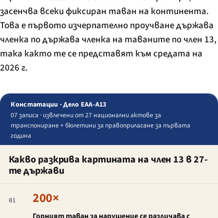
засенчва всеки фиксиран таван на континента.
Това е първото изчерпателно проучване държава
членка по държава членка на таваните по член 13,
така както те се представят към средата на
2026 г.
Констатации · Дело EAA-A13
07 записа · извлечени от 27 национални актове за
транспониране + бюлетини за правоприлагане за първата
година
Какво разкрива картината на член 13 в 27-
те държави
200×
01
Горният таван за нарушение се различава с