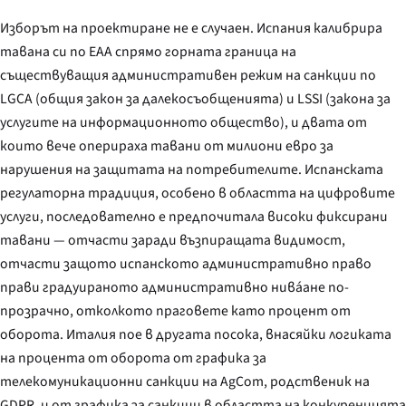
Изборът на проектиране не е случаен. Испания калибрира
тавана си по EAA спрямо горната граница на
съществуващия административен режим на санкции по
LGCA (общия закон за далекосъобщенията) и LSSI (закона за
услугите на информационното общество), и двата от
които вече оперираха тавани от милиони евро за
нарушения на защитата на потребителите. Испанската
регулаторна традиция, особено в областта на цифровите
услуги, последователно е предпочитала високи фиксирани
тавани — отчасти заради възпиращата видимост,
отчасти защото испанското административно право
прави градуираното административно нива́ане по-
прозрачно, отколкото праговете като процент от
оборота. Италия пое в другата посока, внасяйки логиката
на процента от оборота от графика за
телекомуникационни санкции на AgCom, родственик на
GDPR, и от графика за санкции в областта на конкуренцията