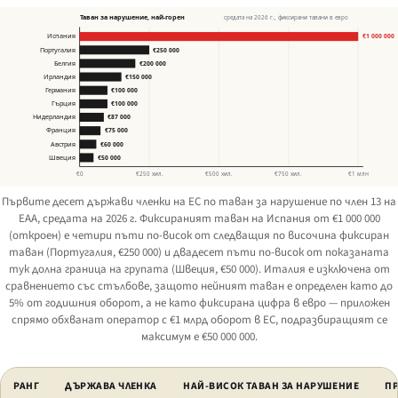
Таван за нарушение, най-горен
средата на 2026 г., фиксирани тавани в евро
Испания
€1 000 000
Португалия
€250 000
Белгия
€200 000
Ирландия
€150 000
Германия
€100 000
Гърция
€100 000
Нидерландия
€87 000
Франция
€75 000
Австрия
€60 000
Швеция
€50 000
€0
€250 хил.
€500 хил.
€750 хил.
€1 млн
Първите десет държави членки на ЕС по таван за нарушение по член 13 на
EAA, средата на 2026 г. Фиксираният таван на Испания от €1 000 000
(откроен) е четири пъти по-висок от следващия по височина фиксиран
таван (Португалия, €250 000) и двадесет пъти по-висок от показаната
тук долна граница на групата (Швеция, €50 000). Италия е изключена от
сравнението със стълбове, защото нейният таван е определен като до
5% от годишния оборот, а не като фиксирана цифра в евро — приложен
спрямо обхванат оператор с €1 млрд оборот в ЕС, подразбиращият се
максимум е €50 000 000.
Държави членки на ЕС, подредени по таван на санкцията за нарушени
РАНГ
ДЪРЖАВА ЧЛЕНКА
НАЙ-ВИСОК ТАВАН ЗА НАРУШЕНИЕ
П