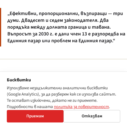
„Ефективни, пропорционални, възпиращи — три
думи. Двадесет и седем законодателя. Два
порядъка между долната граница и тавана.
Въпросът за 2030 г. е дали член 13 е разпоредба на
Единния пазар или проблем на Единния пазар.“
Дневният множител за продължаващо
Бисквитки
нарушение
Използваме незадължителни аналитични бисквитки
(Google Analytics), за да разберем как се използва сайтът.
Заглавните тавани са само половината от картината на
Те остават изключени, докато не ги приемете.
член 13. Седем държави членки — Германия, Франция, Испания,
Подробности в нашата
политика за поверителност
.
Италия, Нидерландия, Португалия и Белгия — прилагат
Приемам
Отказвам
дневна санкция за продължаващо нарушение в допълнение
към тавана за нарушение, обикновено при €500–€10 000 на