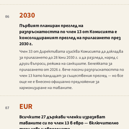
2030
06
Първият планиран преглед на
разпръснатостта по член 13 от Комисията е
консолидираният преглед на прилагането през
2030 г.
Член 33 от Директивата изисква Комисията да докладва
за прилагането до 28 юни 2030 г. и да разгледа, наред с
други въпроси, режима на санкциите. Бележката за
прилагането от 2026 г. вече посочи разпръснатостта по
член 13 като кандидат за съществения преглед — но все
още не е внесено официално предложение за
хармонизиране на таваните.
EUR
07
Всичките 27 държави членки изразяват
таваните си по член 13 в евро — включително