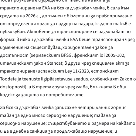
Това проучване е изградено от текста на акта за
транспониране на EAA на всяка държава членка, в сила към
средата на 2026 г., допълнен с бюлетини за правоприлагане
от определения орган за надзор на пазара, където такъв е
публикуван. Актовете за транспониране се различават по
форма: в някои държави членки EAA беше транспониран чрез
изменение на съществуващ хоризонтален закон за
достъпност (германският
BFSG
, френският
loi 2005-102
,
италианският закон Stanca); в други чрез специален акт за
транспониране (испанският
Ley 11/2023
, естонският
Toodete ja teenuste ligipääsetavuse seadus
, словенският
Zakon o
dostopnosti
); и в трета група чрез глава, вмъкната в общ
кодекс за защита на потребителите.
За всяка държава членка записахме четири данни: горния
таван за едно много сериозно нарушение; тавана за
сериозно нарушение; съществуването и размера на каквато
и да е дневна санкция за продължаващо нарушение; и