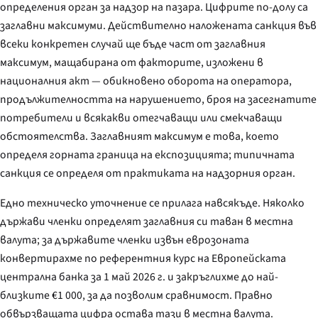
определения орган за надзор на пазара. Цифрите по-долу са
заглавни максимуми. Действително наложената санкция във
всеки конкретен случай ще бъде част от заглавния
максимум, мащабирана от факторите, изложени в
националния акт — обикновено оборота на оператора,
продължителността на нарушението, броя на засегнатите
потребители и всякакви отегчаващи или смекчаващи
обстоятелства. Заглавният максимум е това, което
определя горната граница на експозицията; типичната
санкция се определя от практиката на надзорния орган.
Едно техническо уточнение се прилага навсякъде. Няколко
държави членки определят заглавния си таван в местна
валута; за държавите членки извън еврозоната
конвертирахме по референтния курс на Европейската
централна банка за 1 май 2026 г. и закръглихме до най-
близките €1 000, за да позволим сравнимост. Правно
обвързващата цифра остава тази в местна валута.