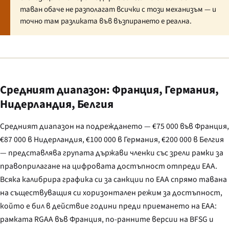
таван обаче не разполагат всички с този механизъм — и
точно там разликата във възпирането е реална.
Средният диапазон: Франция, Германия,
Нидерландия, Белгия
Средният диапазон на подреждането — €75 000 във Франция,
€87 000 в Нидерландия, €100 000 в Германия, €200 000 в Белгия
— представлява групата държави членки със зрели рамки за
правоприлагане на цифровата достъпност отпреди EAA.
Всяка калибрира графика си за санкции по EAA спрямо тавана
на съществуващия си хоризонтален режим за достъпност,
който е бил в действие години преди приемането на EAA:
рамката RGAA във Франция, по-ранните версии на
BFSG
и