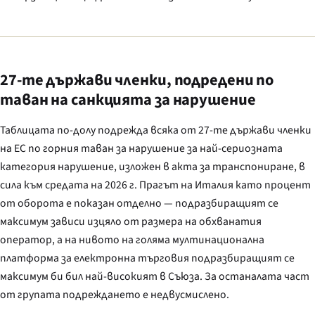
27-те държави членки, подредени по
таван на санкцията за нарушение
Таблицата по-долу подрежда всяка от 27-те държави членки
на ЕС по горния таван за нарушение за най-сериозната
категория нарушение, изложен в акта за транспониране, в
сила към средата на 2026 г. Прагът на Италия като процент
от оборота е показан отделно — подразбиращият се
максимум зависи изцяло от размера на обхванатия
оператор, а на нивото на голяма мултинационална
платформа за електронна търговия подразбиращият се
максимум би бил най-високият в Съюза. За останалата част
от групата подреждането е недвусмислено.