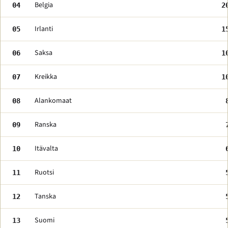
Belgia
04
2
Irlanti
05
1
Saksa
06
1
Kreikka
07
1
Alankomaat
08
Ranska
09
Itävalta
10
Ruotsi
11
Tanska
12
Suomi
13