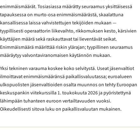
enimmäismäärät. Tosiasiassa määrätty seuraamus yksittäisessä
tapauksessa on murto-osa enimmäismäärästä, skaalattuna
kansallisessa laissa vahvistettujen tekijöiden mukaan —
tyypillisesti operaattorin liikevaihto, rikkomuksen kesto, kärsivien
käyttäjien määrä sekä raskauttavat tai lieventävät seikat.
Enimmäismäärä määrittää riskin ylärajan; tyypillinen seuraamus
määräytyy valvontaviranomaisen käytännön mukaan.
Yksi tekninen varauma koskee koko selvitystä. Useat jäsenvaltiot
ilmoittavat enimmäismääränsä paikallisvaluutassa; euroalueen
ulkopuolisten jäsenvaltioiden osalta muunnos on tehty Euroopan
keskuspankin viitekurssilla 1. toukokuuta 2026 ja pyöristettynä
lähimpään tuhanteen euroon vertailtavuuden vuoksi.
Oikeudellisesti sitova luku on paikallisvaluutan mukainen.