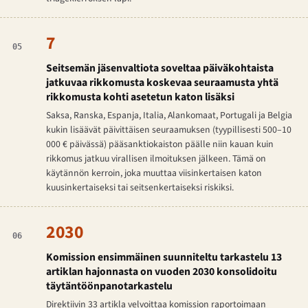
7
05
Seitsemän jäsenvaltiota soveltaa päiväkohtaista
jatkuvaa rikkomusta koskevaa seuraamusta yhtä
rikkomusta kohti asetetun katon lisäksi
Saksa, Ranska, Espanja, Italia, Alankomaat, Portugali ja Belgia
kukin lisäävät päivittäisen seuraamuksen (tyypillisesti 500–10
000 € päivässä) pääsanktiokaiston päälle niin kauan kuin
rikkomus jatkuu virallisen ilmoituksen jälkeen. Tämä on
käytännön kerroin, joka muuttaa viisinkertaisen katon
kuusinkertaiseksi tai seitsenkertaiseksi riskiksi.
2030
06
Komission ensimmäinen suunniteltu tarkastelu 13
artiklan hajonnasta on vuoden 2030 konsolidoitu
täytäntöönpanotarkastelu
Direktiivin 33 artikla velvoittaa komission raportoimaan