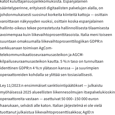
katot kuluttajansuojarikkomuksista. Espanjalainen
sääntelyperinne, erityisesti digitaalisten palvelujen alalla, on
johdonmukaisesti suosinut korkeita kiinteitä kattoja — osittain
varoittavan näkyvyyden vuoksi, osittain koska espanjalainen
hallinto-oikeus tekee porrastetusta hallinnollisesta tilaamisesta
avoimempaa kuin liikevaihtoprosenttitasoista. Italia meni toiseen
suuntaan omaksumalla liikevaihtoprosenttilogiikan GDPR:n
serkkuanaan toimivan AgCom-
telekommunikaatioseuraamusasteikon ja AGCM-
kilpailuseuraamusasteikon kautta. 5 %:n taso on tunnultaan
identtinen GDPR:n 4 %:n ylätason kanssa — ja suurimpien
operaattoreiden kohdalla se ylittää sen tosiasiallisesti.
Ley 11/2023:n ensimmäiset sanktiointipäätökset — julkaistu
myöhäisessä 2025 alueellisten liikennesolmujen itsepalvelukioskin
operaattoreita vastaan — asettuivat 50 000–150 000 euron
haarukaan, selvästi alle katon. Italian järjestelmä ei ole vielä
tuottanut julkaistua liikevaihtoprosenttisakkoa; AgID:n