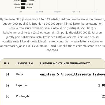
Ranska
75 000 €
Itävalta
60 000 €
Ruotsi
50 000 €
0 €
250 000 €
500 000 €
750 000 €
1 M €
Kymmenen EU:n jäsenvaltiota EAA:n 13 artiklan rikkomuskohtaisen katon mukaan,
vuoden 2026 puoliväli. Espanjan 1 000 000 euron kiinteä katto (korostettuna) on
neljä kertaa seuraavaksi korkein kiinteä katto (Portugali, 250 000 €) ja
kaksikymmentä kertaa tässä esitetyn ryhmän pohja (Ruotsi, 50 000 €). Italia on
jätetty pois palkkivertailusta, koska sen katto on asetettu enintään 5 %:ksi
vuosittaisesta liikevaihdosta kiinteän euroluvun sijaan — sovellettuna kattavaan
operaattoriin, jonka EU-liikevaihto on 1 mrd €, implisiittinen enimmäismäärä on 50
000 000 €.
EU:n jäsenvaltiot järjestettynä rikkomuskohtaisen 13 artiklan seuraamusm
SIJA
JÄSENVALTIO
RIKKOMUSKOHTAINEN ENIMMÄISKATTO
Italia
01
enintään 5 % vuosittaisesta liikev
Espanja
02
1 0
Portugali
03
2