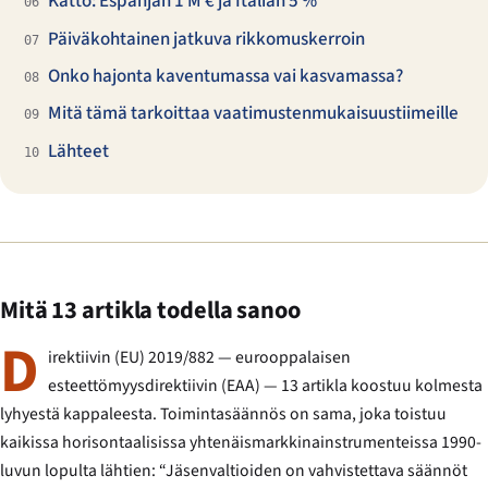
Katto: Espanjan 1 M € ja Italian 5 %
06
Päiväkohtainen jatkuva rikkomuskerroin
07
Onko hajonta kaventumassa vai kasvamassa?
08
Mitä tämä tarkoittaa vaatimustenmukaisuustiimeille
09
Lähteet
10
Mitä 13 artikla todella sanoo
D
irektiivin (EU) 2019/882 — eurooppalaisen
esteettömyysdirektiivin (EAA) — 13 artikla koostuu kolmesta
lyhyestä kappaleesta. Toimintasäännös on sama, joka toistuu
kaikissa horisontaalisissa yhtenäismarkkinainstrumenteissa 1990-
luvun lopulta lähtien: “Jäsenvaltioiden on vahvistettava säännöt