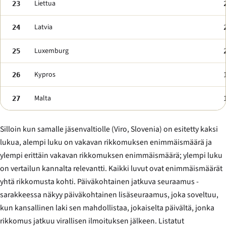
Liettua
23
Latvia
24
Luxemburg
25
Kypros
26
Malta
27
Silloin kun samalle jäsenvaltiolle (Viro, Slovenia) on esitetty kaksi
lukua, alempi luku on vakavan rikkomuksen enimmäismäärä ja
ylempi erittäin vakavan rikkomuksen enimmäismäärä; ylempi luku
on vertailun kannalta relevantti. Kaikki luvut ovat enimmäismäärät
yhtä rikkomusta kohti. Päiväkohtainen jatkuva seuraamus -
sarakkeessa näkyy päiväkohtainen lisäseuraamus, joka soveltuu,
kun kansallinen laki sen mahdollistaa, jokaiselta päivältä, jonka
rikkomus jatkuu virallisen ilmoituksen jälkeen. Listatut