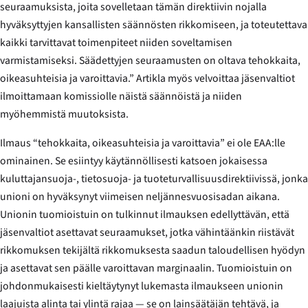
seuraamuksista, joita sovelletaan tämän direktiivin nojalla
hyväksyttyjen kansallisten säännösten rikkomiseen, ja toteutettava
kaikki tarvittavat toimenpiteet niiden soveltamisen
varmistamiseksi. Säädettyjen seuraamusten on oltava tehokkaita,
oikeasuhteisia ja varoittavia.” Artikla myös velvoittaa jäsenvaltiot
ilmoittamaan komissiolle näistä säännöistä ja niiden
myöhemmistä muutoksista.
Ilmaus “tehokkaita, oikeasuhteisia ja varoittavia” ei ole EAA:lle
ominainen. Se esiintyy käytännöllisesti katsoen jokaisessa
kuluttajansuoja-, tietosuoja- ja tuoteturvallisuusdirektiivissä, jonka
unioni on hyväksynyt viimeisen neljännesvuosisadan aikana.
Unionin tuomioistuin on tulkinnut ilmauksen edellyttävän, että
jäsenvaltiot asettavat seuraamukset, jotka vähintäänkin riistävät
rikkomuksen tekijältä rikkomuksesta saadun taloudellisen hyödyn
ja asettavat sen päälle varoittavan marginaalin. Tuomioistuin on
johdonmukaisesti kieltäytynyt lukemasta ilmaukseen unionin
laajuista alinta tai ylintä rajaa — se on lainsäätäjän tehtävä, ja