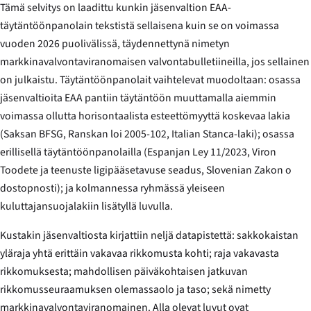
Tämä selvitys on laadittu kunkin jäsenvaltion EAA-
täytäntöönpanolain tekstistä sellaisena kuin se on voimassa
vuoden 2026 puolivälissä, täydennettynä nimetyn
markkinavalvontaviranomaisen valvontabulletiineilla, jos sellainen
on julkaistu. Täytäntöönpanolait vaihtelevat muodoltaan: osassa
jäsenvaltioita EAA pantiin täytäntöön muuttamalla aiemmin
voimassa ollutta horisontaalista esteettömyyttä koskevaa lakia
(Saksan BFSG, Ranskan loi 2005-102, Italian
Stanca
-laki); osassa
erillisellä täytäntöönpanolailla (Espanjan Ley 11/2023, Viron
Toodete ja teenuste ligipääsetavuse seadus
, Slovenian
Zakon o
dostopnosti
); ja kolmannessa ryhmässä yleiseen
kuluttajansuojalakiin lisätyllä luvulla.
Kustakin jäsenvaltiosta kirjattiin neljä datapistettä: sakkokaistan
yläraja yhtä erittäin vakavaa rikkomusta kohti; raja vakavasta
rikkomuksesta; mahdollisen päiväkohtaisen jatkuvan
rikkomusseuraamuksen olemassaolo ja taso; sekä nimetty
markkinavalvontaviranomainen. Alla olevat luvut ovat