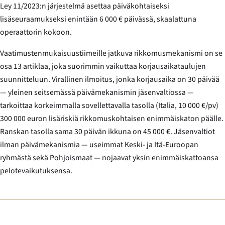
Ley 11/2023:n järjestelmä asettaa päiväkohtaiseksi
lisäseuraamukseksi enintään 6 000 € päivässä, skaalattuna
operaattorin kokoon.
Vaatimustenmukaisuustiimeille jatkuva rikkomusmekanismi on se
osa 13 artiklaa, joka suorimmin vaikuttaa korjausaikataulujen
suunnitteluun. Virallinen ilmoitus, jonka korjausaika on 30 päivää
— yleinen seitsemässä päivämekanismin jäsenvaltiossa —
tarkoittaa korkeimmalla sovellettavalla tasolla (Italia, 10 000 €/pv)
300 000 euron lisäriskiä rikkomuskohtaisen enimmäiskaton päälle.
Ranskan tasolla sama 30 päivän ikkuna on 45 000 €. Jäsenvaltiot
ilman päivämekanismia — useimmat Keski- ja Itä-Euroopan
ryhmästä sekä Pohjoismaat — nojaavat yksin enimmäiskattoansa
pelotevaikutuksensa.