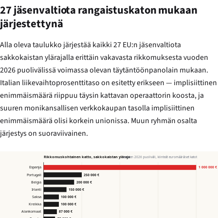
27 jäsenvaltiota rangaistuskaton mukaan
järjestettynä
Alla oleva taulukko järjestää kaikki 27 EU:n jäsenvaltiota
sakkokaistan ylärajalla erittäin vakavasta rikkomuksesta vuoden
2026 puolivälissä voimassa olevan täytäntöönpanolain mukaan.
Italian liikevaihtoprosenttitaso on esitetty erikseen — implisiittinen
enimmäismäärä riippuu täysin kattavan operaattorin koosta, ja
suuren monikansallisen verkkokaupan tasolla implisiittinen
enimmäismäärä olisi korkein unionissa. Muun ryhmän osalta
järjestys on suoraviivainen.
Rikkomuskohtainen katto, sakkokaistan yläraja
vuoden 2026 puoliväli, kiinteät euromääräiset katot
Espanja
1 000 000 €
Portugali
250 000 €
Belgia
200 000 €
Irlanti
150 000 €
Saksa
100 000 €
Kreikka
100 000 €
Alankomaat
87 000 €