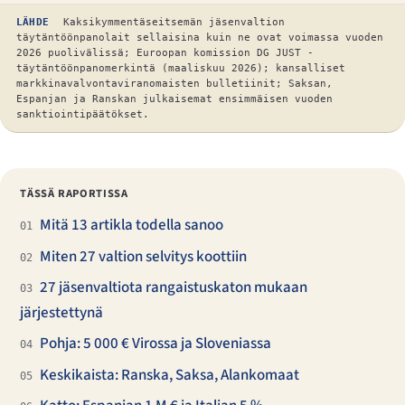
LÄHDE
Kaksikymmentäseitsemän jäsenvaltion
täytäntöönpanolait sellaisina kuin ne ovat voimassa vuoden
2026 puolivälissä; Euroopan komission DG JUST -
täytäntöönpanomerkintä (maaliskuu 2026); kansalliset
markkinavalvontaviranomaisten bulletiinit; Saksan,
Espanjan ja Ranskan julkaisemat ensimmäisen vuoden
sanktiointipäätökset.
TÄSSÄ RAPORTISSA
Mitä 13 artikla todella sanoo
01
Miten 27 valtion selvitys koottiin
02
27 jäsenvaltiota rangaistuskaton mukaan
03
järjestettynä
Pohja: 5 000 € Virossa ja Sloveniassa
04
Keskikaista: Ranska, Saksa, Alankomaat
05