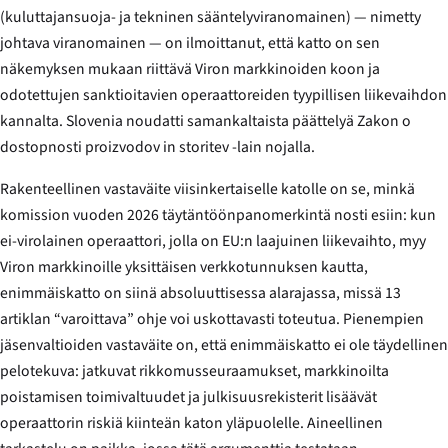
(kuluttajansuoja- ja tekninen sääntelyviranomainen) — nimetty
johtava viranomainen — on ilmoittanut, että katto on sen
näkemyksen mukaan riittävä Viron markkinoiden koon ja
odotettujen sanktioitavien operaattoreiden tyypillisen liikevaihdon
kannalta. Slovenia noudatti samankaltaista päättelyä
Zakon o
dostopnosti proizvodov in storitev
-lain nojalla.
Rakenteellinen vastaväite viisinkertaiselle katolle on se, minkä
komission vuoden 2026 täytäntöönpanomerkintä nosti esiin: kun
ei-virolainen operaattori, jolla on EU:n laajuinen liikevaihto, myy
Viron markkinoille yksittäisen verkkotunnuksen kautta,
enimmäiskatto on siinä absoluuttisessa alarajassa, missä 13
artiklan “varoittava” ohje voi uskottavasti toteutua. Pienempien
jäsenvaltioiden vastaväite on, että enimmäiskatto ei ole täydellinen
pelotekuva: jatkuvat rikkomusseuraamukset, markkinoilta
poistamisen toimivaltuudet ja julkisuusrekisterit lisäävät
operaattorin riskiä kiinteän katon yläpuolelle. Aineellinen