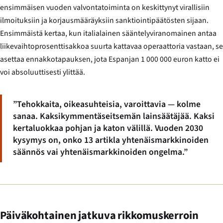
ensimmäisen vuoden valvontatoiminta on keskittynyt virallisiin
ilmoituksiin ja korjausmääräyksiin sanktiointipäätösten sijaan.
Ensimmäistä kertaa, kun italialainen sääntelyviranomainen antaa
liikevaihtoprosenttisakkoa suurta kattavaa operaattoria vastaan, se
asettaa ennakkotapauksen, jota Espanjan 1 000 000 euron katto ei
voi absoluuttisesti ylittää.
”Tehokkaita, oikeasuhteisia, varoittavia — kolme
sanaa. Kaksikymmentäseitsemän lainsäätäjää. Kaksi
kertaluokkaa pohjan ja katon välillä. Vuoden 2030
kysymys on, onko 13 artikla yhtenäismarkkinoiden
säännös vai yhtenäismarkkinoiden ongelma.”
Päiväkohtainen jatkuva rikkomuskerroin