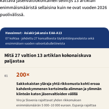
kattava jäsenvaltiokohtainen selvitys 13 artiklan
enimmäismääristä sellaisina kuin ne ovat vuoden 2026
puolivälissä.
Havainnot · Asiakirjakansio EAA-A13
07 kohtaa · johdettu 27 kansallisesta täytäntöönpanolaista sekä
ensimmäisen vuoden valvontabulletiineista
Mitä 27 valtion 13 artiklan kokonaiskuva
paljastaa
200×
01
Sakkokaistan yläraja yhtä rikkomusta kohti eroaa
kahdenkymmenen kertoimella alimman ja ylimmän
kiinteän katon jäsenvaltioiden välillä
Viro ja Slovenia rajoittavat yhden rikkomuksen
enimmäismäärän 5 000–10 000 euroon. Espanja rajoittaa