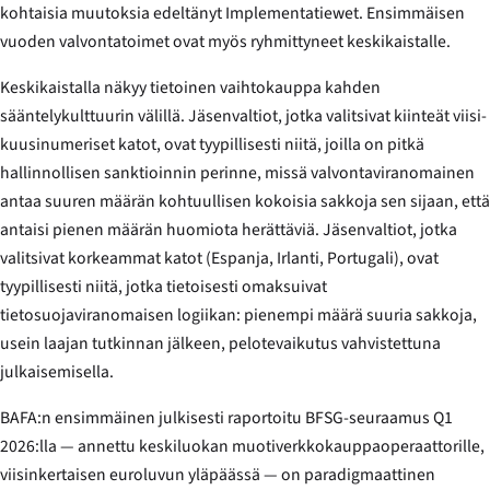
kohtaisia muutoksia edeltänyt Implementatiewet. Ensimmäisen
vuoden valvontatoimet ovat myös ryhmittyneet keskikaistalle.
Keskikaistalla näkyy tietoinen vaihtokauppa kahden
sääntelykulttuurin välillä. Jäsenvaltiot, jotka valitsivat kiinteät viisi-
kuusinumeriset katot, ovat tyypillisesti niitä, joilla on pitkä
hallinnollisen sanktioinnin perinne, missä valvontaviranomainen
antaa suuren määrän kohtuullisen kokoisia sakkoja sen sijaan, että
antaisi pienen määrän huomiota herättäviä. Jäsenvaltiot, jotka
valitsivat korkeammat katot (Espanja, Irlanti, Portugali), ovat
tyypillisesti niitä, jotka tietoisesti omaksuivat
tietosuojaviranomaisen logiikan: pienempi määrä suuria sakkoja,
usein laajan tutkinnan jälkeen, pelotevaikutus vahvistettuna
julkaisemisella.
BAFA:n ensimmäinen julkisesti raportoitu BFSG-seuraamus Q1
2026:lla — annettu keskiluokan muotiverkkokauppaoperaattorille,
viisinkertaisen euroluvun yläpäässä — on paradigmaattinen