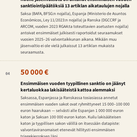
sanktiointipäätöksiä 13 artiklan aikataulujen nojalla
Saksa (BAFA, BFSG:n nojalla), Espanja (Ministerio de Asuntos
Económicos, Ley 11/2023:n nojalla) ja Ranska (DGCCRF ja
ARCOM, vuoden 2023 RGAA:ta toteuttavien asetusten nojalla)
antoivat ensimmäiset julkisesti raportoidut seuraamukset
vuosien 2025–26 valvontaikkunan aikana. Mikään muu
jäsenvaltio ei ole vielä julkaissut 13 artiklan mukaista
seuraamusta.
50 000 €
04
Ensimmäisen vuoden tyypillinen sanktio on jäänyt
kertaluokkaa lakisääteistä kattoa alemmaksi
Saksassa, Espanjassa ja Ranskassa tosiasiassa annetut
ensimmäisen vuoden sakot ovat ryhmittyneet 15 000–100 000
euron haarukaan — selvästi alle Espanjan 1 000 000 euron
katon ja Saksan 100 000 euron katon. Kuilu lakisääteisen
katon ja tyypillisen sakon välillä on itsessään datapiste:
valvontaviranomaiset etenevät hillitysti ensimmäisen
triagekierroksen läpi.