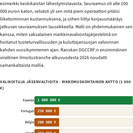
esimerkki keskikaistan lähestymistavasta. Seuraamus oli alle 100
000 euron katon, selvästi yli sen mitä pieni operaattori pitäisi
liiketoiminnan kustannuksena, ja siihen liittyi korjausmääräys
jatkuvan seuraamuksen lausekkeella. Malli on yhdenmukainen sen
kanssa, miten saksalainen markkinavalvontajärjestelmä on
hoitanut tuoteturvallisuuden ja kuluttajansuojan valvonnan
kahden vuosikymmenen ajan. Ranskan DGCCRF:n ensimmäinen
virallinen ilmoitustranche alkuvuodesta 2026 noudatti
samankaltaista mallia.
VALIKOITUJA JÄSENVALTIOITA · RIKKOMUSKOHTAINEN KATTO (1 000
€)
Espanja
1 000 000 €
Portugali
250 000 €
Belgia
200 000 €