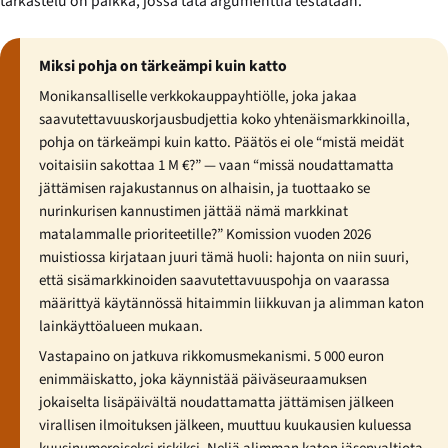
tarkastelu on paikka, jossa tätä argumenttia testataan.
Miksi pohja on tärkeämpi kuin katto
Monikansalliselle verkkokauppayhtiölle, joka jakaa
saavutettavuuskorjausbudjettia koko yhtenäismarkkinoilla,
pohja on tärkeämpi kuin katto. Päätös ei ole “mistä meidät
voitaisiin sakottaa 1 M €?” — vaan “missä noudattamatta
jättämisen rajakustannus on alhaisin, ja tuottaako se
nurinkurisen kannustimen jättää nämä markkinat
matalammalle prioriteetille?” Komission vuoden 2026
muistiossa kirjataan juuri tämä huoli: hajonta on niin suuri,
että sisämarkkinoiden saavutettavuuspohja on vaarassa
määrittyä käytännössä hitaimmin liikkuvan ja alimman katon
lainkäyttöalueen mukaan.
Vastapaino on jatkuva rikkomusmekanismi. 5 000 euron
enimmäiskatto, joka käynnistää päiväseuraamuksen
jokaiselta lisäpäivältä noudattamatta jättämisen jälkeen
virallisen ilmoituksen jälkeen, muuttuu kuukausien kuluessa