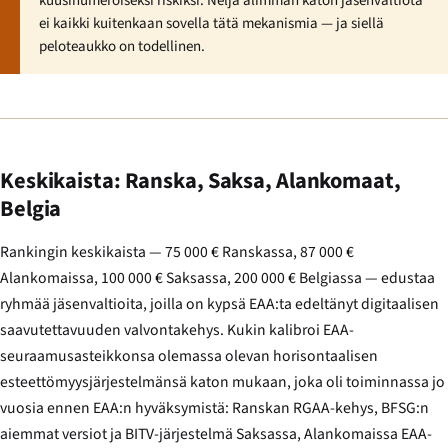
kuusinumeroiseksi riskiksi. Neljä alimman katon jäsenvaltiota
ei kaikki kuitenkaan sovella tätä mekanismia — ja siellä
peloteaukko on todellinen.
Keskikaista: Ranska, Saksa, Alankomaat,
Belgia
Rankingin keskikaista — 75 000 € Ranskassa, 87 000 €
Alankomaissa, 100 000 € Saksassa, 200 000 € Belgiassa — edustaa
ryhmää jäsenvaltioita, joilla on kypsä EAA:ta edeltänyt digitaalisen
saavutettavuuden valvontakehys. Kukin kalibroi EAA-
seuraamusasteikkonsa olemassa olevan horisontaalisen
esteettömyysjärjestelmänsä katon mukaan, joka oli toiminnassa jo
vuosia ennen EAA:n hyväksymistä: Ranskan RGAA-kehys, BFSG:n
aiemmat versiot ja BITV-järjestelmä Saksassa, Alankomaissa EAA-