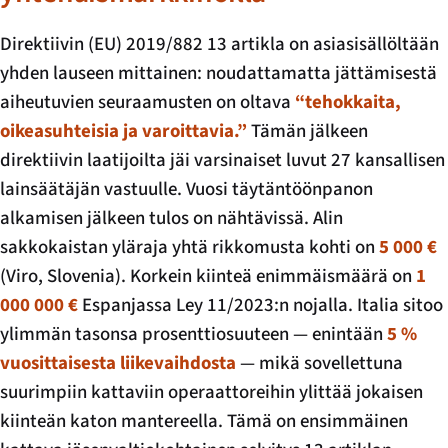
Direktiivin (EU) 2019/882 13 artikla on asiasisällöltään
yhden lauseen mittainen: noudattamatta jättämisestä
aiheutuvien seuraamusten on oltava
“tehokkaita,
oikeasuhteisia ja varoittavia.”
Tämän jälkeen
direktiivin laatijoilta jäi varsinaiset luvut 27 kansallisen
lainsäätäjän vastuulle. Vuosi täytäntöönpanon
alkamisen jälkeen tulos on nähtävissä. Alin
sakkokaistan yläraja yhtä rikkomusta kohti on
5 000 €
(Viro, Slovenia). Korkein kiinteä enimmäismäärä on
1
000 000 €
Espanjassa Ley 11/2023:n nojalla. Italia sitoo
ylimmän tasonsa prosenttiosuuteen — enintään
5 %
vuosittaisesta liikevaihdosta
— mikä sovellettuna
suurimpiin kattaviin operaattoreihin ylittää jokaisen
kiinteän katon mantereella. Tämä on ensimmäinen