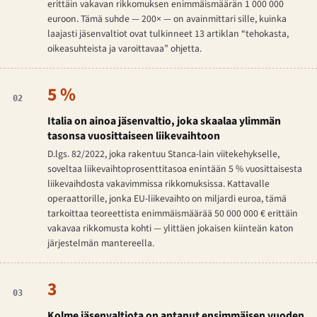
erittäin vakavan rikkomuksen enimmäismäärän 1 000 000
euroon. Tämä suhde — 200× — on avainmittari sille, kuinka
laajasti jäsenvaltiot ovat tulkinneet 13 artiklan “tehokasta,
oikeasuhteista ja varoittavaa” ohjetta.
5 %
02
Italia on ainoa jäsenvaltio, joka skaalaa ylimmän
tasonsa vuosittaiseen liikevaihtoon
D.lgs. 82/2022, joka rakentuu
Stanca
-lain viitekehykselle,
soveltaa liikevaihtoprosenttitasoa enintään 5 % vuosittaisesta
liikevaihdosta vakavimmissa rikkomuksissa. Kattavalle
operaattorille, jonka EU-liikevaihto on miljardi euroa, tämä
tarkoittaa teoreettista enimmäismäärää 50 000 000 € erittäin
vakavaa rikkomusta kohti — ylittäen jokaisen kiinteän katon
järjestelmän mantereella.
3
03
Kolme jäsenvaltiota on antanut ensimmäisen vuoden