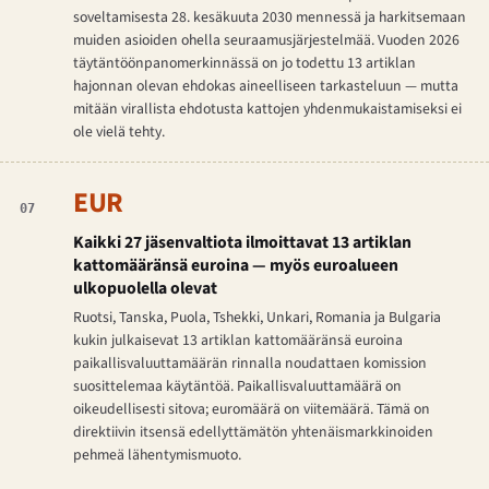
soveltamisesta 28. kesäkuuta 2030 mennessä ja harkitsemaan
muiden asioiden ohella seuraamusjärjestelmää. Vuoden 2026
täytäntöönpanomerkinnässä on jo todettu 13 artiklan
hajonnan olevan ehdokas aineelliseen tarkasteluun — mutta
mitään virallista ehdotusta kattojen yhdenmukaistamiseksi ei
ole vielä tehty.
EUR
07
Kaikki 27 jäsenvaltiota ilmoittavat 13 artiklan
kattomääränsä euroina — myös euroalueen
ulkopuolella olevat
Ruotsi, Tanska, Puola, Tshekki, Unkari, Romania ja Bulgaria
kukin julkaisevat 13 artiklan kattomääränsä euroina
paikallisvaluuttamäärän rinnalla noudattaen komission
suosittelemaa käytäntöä. Paikallisvaluuttamäärä on
oikeudellisesti sitova; euromäärä on viitemäärä. Tämä on
direktiivin itsensä edellyttämätön yhtenäismarkkinoiden
pehmeä lähentymismuoto.