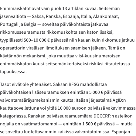
Enimmäiskatot ovat vain puoli 13 artiklan kuvaa. Seitsemän
jäsenvaltiota — Saksa, Ranska, Espanja, Italia, Alankomaat,
Portugali ja Belgia — soveltaa päiväkohtaista jatkuvaa
rikkomusseuraamusta rikkomuskohtaisen katon lisäksi,
tyypillisesti 500–10 000 € päivässä niin kauan kuin rikkomus jatkuu
operaattorin virallisen ilmoituksen saamisen jälkeen. Tämä on
käytännön mekanismi, joka muuttaa viisi-kuusinumeroisen
enimmäiskaton kuusi-seitsemänkertaiseksi riskiksi riitautetussa
tapauksessa.
Tasot eivät ole yhtenäiset. Saksan BFSG mahdollistaa
päiväkohtaisen lisäseuraamuksen enintään 5 000 € päivässä
valvontamääräysmekanismin kautta; Italian järjestelmä AgID:n
kautta sovellettuna voi yltää 10 000 euroon päivässä vakavimmassa
kategoriassa. Ranskan päiväseuraamusmäärä DGCCRF:n asteikon
nojalla on vaatimattomampi — enintään 1 500 € päivässä — mutta
se soveltuu luotettavammin kaikissa valvontatoimissa. Espanjan