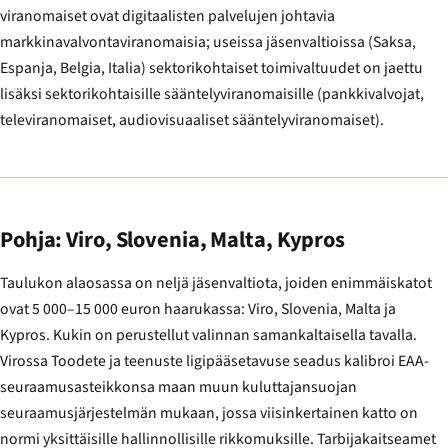
viranomaiset ovat digitaalisten palvelujen johtavia
markkinavalvontaviranomaisia; useissa jäsenvaltioissa (Saksa,
Espanja, Belgia, Italia) sektorikohtaiset toimivaltuudet on jaettu
lisäksi sektorikohtaisille sääntelyviranomaisille (pankkivalvojat,
televiranomaiset, audiovisuaaliset sääntelyviranomaiset).
Pohja: Viro, Slovenia, Malta, Kypros
Taulukon alaosassa on neljä jäsenvaltiota, joiden enimmäiskatot
ovat 5 000–15 000 euron haarukassa: Viro, Slovenia, Malta ja
Kypros. Kukin on perustellut valinnan samankaltaisella tavalla.
Virossa
Toodete ja teenuste ligipääsetavuse seadus
kalibroi EAA-
seuraamusasteikkonsa maan muun kuluttajansuojan
seuraamusjärjestelmän mukaan, jossa viisinkertainen katto on
normi yksittäisille hallinnollisille rikkomuksille. Tarbijakaitseamet