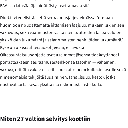
EAA:ssa lainsäätäjä pidättäytyi asettamasta sitä.
Direktiivi edellyttää, että seuraamusjärjestelmässä “otetaan
huomioon noudattamatta jättämisen laajuus, mukaan lukien sen
vakavuus, sekä vaatimusten vastaisten tuotteiden tai palvelujen
yksiköiden lukumäärä ja asianomaisten henkilöiden lukumäärä.”
Kyse on oikeasuhteisuusohjeesta, ei luvusta.
Oikeasuhteisuusohjetta ovat useimmat jäsenvaltiot käyttäneet
porrastaakseen seuraamusasteikkonsa tasoihin — vähäinen,
vakava, erittäin vakava — erillisine kattoineen kullekin tasolle sekä
nimenomaisia tekijöitä (uusiminen, tahallisuus, kesto), jotka
nostavat tai laskevat yksittäistä rikkomusta asteikolla.
Miten 27 valtion selvitys koottiin