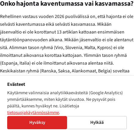
Onko hajonta kaventumassa vai kasvamassa?
Rehellinen vastaus vuoden 2026 puolivälissä on, että hajonta ei ole
selvästi kaventumassa eikä selvästi kasvamassa. Mikään
jäsenvaltio ei ole korottanut 13 artiklan kattoaan ensimmäisen
täytäntöönpanovuoden aikana. Mikään jäsenvaltio ei ole alentanut
sitä. Alimman tason ryhmä (Viro, Slovenia, Malta, Kypros) ei ole
ilmoittanut aikovansa korottaa kattojaan. Ylimmän tason ryhmä
(Espanja, Italia) ei ole ilmoittanut aikovansa alentaa niitä.
Keskikaistan ryhmä (Ranska, Saksa, Alankomaat, Belgia) soveltaa
olemassa olevia kattojaan suunnitellusti tuottaen ensimmäisen
Evästeet
vuoden valvontaa tasoilla, jotka ovat selvästi alle näiden kattojen.
Käytämme valinnaisia analytiikkaevästeitä (Google Analytics)
Tapahtuva on toiminnallisen lähentymisen pehmeä muoto, joka ei
ymmärtääksemme, miten käytät sivustoa. Ne pysyvät pois
päältä, kunnes hyväksyt ne. Lisätietoja
vaadi lakimuutoksia. Valvontaviranomaiset eri puolilla unionia
tietosuojakäytännössämme
.
jakavat menetelmiä — BAFA, DGCCRF, AEPD ja AgID ovat julkaisseet
laajalti yhteensopivia valvontatriagen kriteereitä ensimmäisen
Hyväksy
Hylkää
vuoden aikana — ja tyypilliset sakot tosiasiassa annetuissa