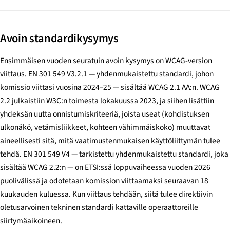
Avoin standardikysymys
Ensimmäisen vuoden seuratuin avoin kysymys on WCAG-version
viittaus. EN 301 549 V3.2.1 — yhdenmukaistettu standardi, johon
komissio viittasi vuosina 2024–25 — sisältää WCAG 2.1 AA:n. WCAG
2.2 julkaistiin W3C:n toimesta lokakuussa 2023, ja siihen lisättiin
yhdeksän uutta onnistumiskriteeriä, joista useat (kohdistuksen
ulkonäkö, vetämisliikkeet, kohteen vähimmäiskoko) muuttavat
aineellisesti sitä, mitä vaatimustenmukaisen käyttöliittymän tulee
tehdä. EN 301 549 V4 — tarkistettu yhdenmukaistettu standardi, joka
sisältää WCAG 2.2:n — on ETSI:ssä loppuvaiheessa vuoden 2026
puolivälissä ja odotetaan komission viittaamaksi seuraavan 18
kuukauden kuluessa. Kun viittaus tehdään, siitä tulee direktiivin
oletusarvoinen tekninen standardi kattaville operaattoreille
siirtymäaikoineen.