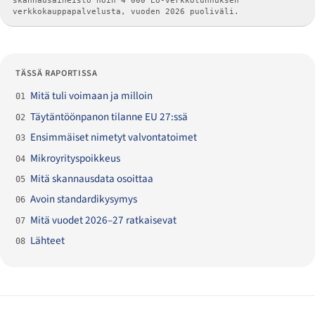
skannausaineisto noin 4 000 EU-verkkotunnuksen
verkkokauppapalvelusta, vuoden 2026 puoliväli.
TÄSSÄ RAPORTISSA
Mitä tuli voimaan ja milloin
01
Täytäntöönpanon tilanne EU 27:ssä
02
Ensimmäiset nimetyt valvontatoimet
03
Mikroyrityspoikkeus
04
Mitä skannausdata osoittaa
05
Avoin standardikysymys
06
Mitä vuodet 2026–27 ratkaisevat
07
Lähteet
08