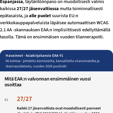
Espanjassa
, täytäntöönpano on muodollisesti valmis
kaikissa
27/27 jäsenvaltiossa
mutta toiminnallisesti
epätasaista, ja
alle puolet
suurista EU:n
verkkokauppapalveluista läpäisee automaattisen WCAG
2.1 AA -skannauksen EAA:n implisiittisesti edellyttämällä
tasolla. Tämä on ensimmäisen vuoden tilannerapotti.
Havainnot · Asiakirjakansio EAA-Y1
06 kohtaa · johdettu komissiolta, kansallisilta viranomaisilta ja
skannausdatasta, vuoden 2026 puoliväli
Mitä EAA:n valvonnan ensimmäinen vuosi
osoittaa
27/27
01
Kaikki 27 jäsenvaltiota ovat muodollisesti panneet