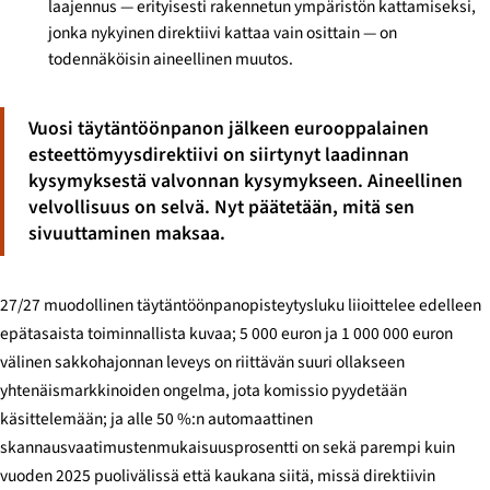
laajennus — erityisesti rakennetun ympäristön kattamiseksi,
jonka nykyinen direktiivi kattaa vain osittain — on
todennäköisin aineellinen muutos.
Vuosi täytäntöönpanon jälkeen eurooppalainen
esteettömyysdirektiivi on siirtynyt laadinnan
kysymyksestä valvonnan kysymykseen. Aineellinen
velvollisuus on selvä. Nyt päätetään, mitä sen
sivuuttaminen maksaa.
27/27 muodollinen täytäntöönpanopisteytysluku liioittelee edelleen
epätasaista toiminnallista kuvaa; 5 000 euron ja 1 000 000 euron
välinen sakkohajonnan leveys on riittävän suuri ollakseen
yhtenäismarkkinoiden ongelma, jota komissio pyydetään
käsittelemään; ja alle 50 %:n automaattinen
skannausvaatimustenmukaisuusprosentti on sekä parempi kuin
vuoden 2025 puolivälissä että kaukana siitä, missä direktiivin