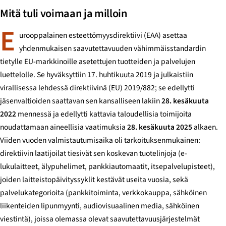
Mitä tuli voimaan ja milloin
E
urooppalainen esteettömyysdirektiivi (EAA) asettaa
yhdenmukaisen saavutettavuuden vähimmäisstandardin
tietylle EU-markkinoille asetettujen tuotteiden ja palvelujen
luettelolle. Se hyväksyttiin 17. huhtikuuta 2019 ja julkaistiin
virallisessa lehdessä direktiivinä (EU) 2019/882; se edellytti
jäsenvaltioiden saattavan sen kansalliseen lakiin
28. kesäkuuta
2022
mennessä ja edellytti kattavia taloudellisia toimijoita
noudattamaan aineellisia vaatimuksia
28. kesäkuuta 2025
alkaen.
Viiden vuoden valmistautumisaika oli tarkoituksenmukainen:
direktiivin laatijoilat tiesivät sen koskevan tuotelinjoja (e-
lukulaitteet, älypuhelimet, pankkiautomaatit, itsepalvelupisteet),
joiden laitteistopäivityssyklit kestävät useita vuosia, sekä
palvelukategorioita (pankkitoiminta, verkkokauppa, sähköinen
liikenteiden lipunmyynti, audiovisuaalinen media, sähköinen
viestintä), joissa olemassa olevat saavutettavuusjärjestelmät