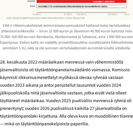
Espanja
enintään 1 000 000 €
Italia
enintään 5 % vuosittaisesta liikevaihdosta (ei euromääräinen katto)
10 000 €
50 000 €
100 000 €
500 000 €
1 M €
Lähde: kansalliset täytäntöönpanolait ja markkinavalvontabullettinit, vuoden 2026 puoliväli.
EAA:n rikkomuskohtaiset enimmäisseuraamuskatot kattavat kaksi kertaluokkaa
yhtenäismarkkinoilla — Viron 32 000 euron ja Slovenian 40 000 euron katoista noin
75 000–100 000 euroon Ranskassa, Alankomaissa ja Saksassa, aina 1 000 000 euroon
Espanjassa. Italian katto on asetettu prosenttiosuutena vuosittaisesta liikevaihdosta
(enintään 5 %), eikä se ole suoraan vertailukelpoinen euromääräisellä asteikolla.
28. kesäkuuta 2022 määräaikaan mennessä vain vähemmistöllä
jäsenvaltioista oli täytäntöönpanolainsäädäntö voimassa. Komissio
käynnisti rikkomusmenettelyt myöhässä olevaa ryhmää vastaan
vuoden 2023 aikana ja antoi perustellut lausunnot vuoden 2024
jälkipuoliskolla niitä jäsenvaltioita vastaan, jotka eivät vielä olleet
täyttäneet määräaikaa. Vuoden 2025 puoliväliin mennessä ryhmä oli
pienentynyt; vuoden 2026 puolivälissä kaikilla 27 jäsenvaltiolla on
täytäntöönpanolaki kirjattuna. Alla oleva kuva on muodollinen tilanne
— mikä on täytäntöönpanokelpoista paperilla.