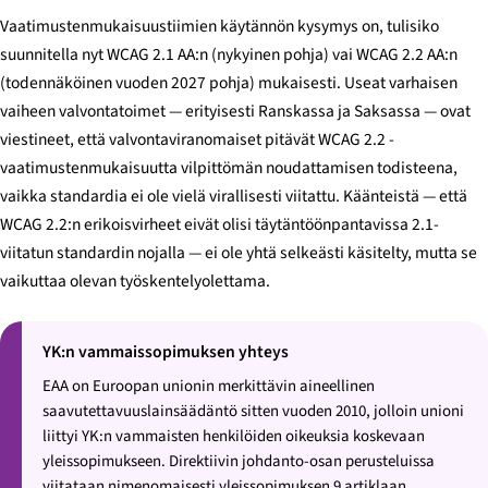
Vaatimustenmukaisuustiimien käytännön kysymys on, tulisiko
suunnitella nyt WCAG 2.1 AA:n (nykyinen pohja) vai WCAG 2.2 AA:n
(todennäköinen vuoden 2027 pohja) mukaisesti. Useat varhaisen
vaiheen valvontatoimet — erityisesti Ranskassa ja Saksassa — ovat
viestineet, että valvontaviranomaiset pitävät WCAG 2.2 -
vaatimustenmukaisuutta vilpittömän noudattamisen todisteena,
vaikka standardia ei ole vielä virallisesti viitattu. Käänteistä — että
WCAG 2.2:n erikoisvirheet eivät olisi täytäntöönpantavissa 2.1-
viitatun standardin nojalla — ei ole yhtä selkeästi käsitelty, mutta se
vaikuttaa olevan työskentelyolettama.
YK:n vammaissopimuksen yhteys
EAA on Euroopan unionin merkittävin aineellinen
saavutettavuuslainsäädäntö sitten vuoden 2010, jolloin unioni
liittyi YK:n vammaisten henkilöiden oikeuksia koskevaan
yleissopimukseen. Direktiivin johdanto-osan perusteluissa
viitataan nimenomaisesti yleissopimuksen 9 artiklaan