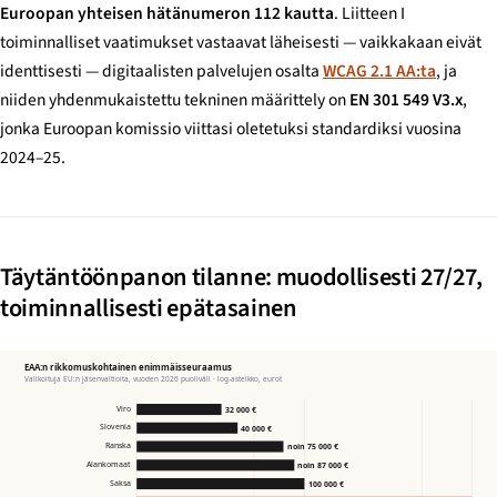
Euroopan yhteisen hätänumeron 112 kautta
. Liitteen I
toiminnalliset vaatimukset vastaavat läheisesti — vaikkakaan eivät
identtisesti — digitaalisten palvelujen osalta
WCAG 2.1 AA:ta
, ja
niiden yhdenmukaistettu tekninen määrittely on
EN 301 549 V3.x
,
jonka Euroopan komissio viittasi oletetuksi standardiksi vuosina
2024–25.
Täytäntöönpanon tilanne: muodollisesti 27/27,
toiminnallisesti epätasainen
EAA:n rikkomuskohtainen enimmäisseuraamus
Valikoituja EU:n jäsenvaltioita, vuoden 2026 puoliväli · log-asteikko, eurot
Viro
32 000 €
Slovenia
40 000 €
Ranska
noin 75 000 €
Alankomaat
noin 87 000 €
Saksa
100 000 €