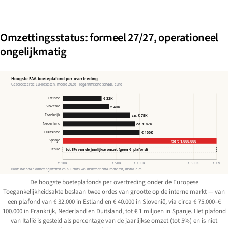
Omzettingsstatus: formeel 27/27, operationeel
ongelijkmatig
Hoogste EAA-boeteplafond per overtreding
Geselecteerde EU-lidstaten, medio 2026 · logaritmische schaal, euro
Estland
€ 32K
Slovenië
€ 40K
Frankrijk
ca. € 75K
Nederland
ca. € 87K
Duitsland
€ 100K
Spanje
tot € 1.000.000
Italië
tot 5% van de jaarlijkse omzet (geen € -plafond)
€ 10K
€ 50K
€ 100K
€ 500K
€ 1M
Bron: nationale omzettingswetten en bulletins van markttoezichtautoriteiten, medio 2026.
De hoogste boeteplafonds per overtreding onder de Europese
Toegankelijkheidsakte beslaan twee ordes van grootte op de interne markt — van
een plafond van € 32.000 in Estland en € 40.000 in Slovenië, via circa € 75.000–€
100.000 in Frankrijk, Nederland en Duitsland, tot € 1 miljoen in Spanje. Het plafond
van Italië is gesteld als percentage van de jaarlijkse omzet (tot 5%) en is niet