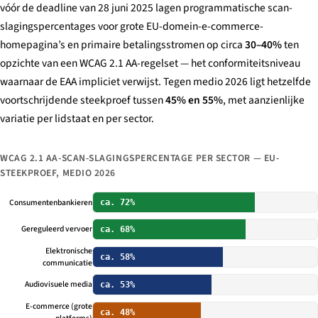
vóór de deadline van 28 juni 2025 lagen programmatische scan-
slagingspercentages voor grote EU-domein-e-commerce-
homepagina’s en primaire betalingsstromen op circa
30–40%
ten
opzichte van een WCAG 2.1 AA-regelset — het conformiteitsniveau
waarnaar de EAA impliciet verwijst. Tegen medio 2026 ligt hetzelfde
voortschrijdende steekproef tussen
45% en 55%
, met aanzienlijke
variatie per lidstaat en per sector.
WCAG 2.1 AA-SCAN-SLAGINGSPERCENTAGE PER SECTOR — EU-
STEEKPROEF, MEDIO 2026
Consumentenbankieren
ca. 72%
Gereguleerd vervoer
ca. 68%
Elektronische
ca. 58%
communicatie
Audiovisuele media
ca. 53%
E-commerce (grote
ca. 48%