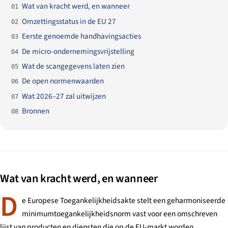
Wat van kracht werd, en wanneer
01
Omzettingsstatus in de EU 27
02
Eerste genoemde handhavingsacties
03
De micro-ondernemingsvrijstelling
04
Wat de scangegevens laten zien
05
De open normenwaarden
06
Wat 2026–27 zal uitwijzen
07
Bronnen
08
Wat van kracht werd, en wanneer
D
e Europese Toegankelijkheidsakte stelt een geharmoniseerde
minimumtoegankelijkheidsnorm vast voor een omschreven
lijst van producten en diensten die op de EU-markt worden