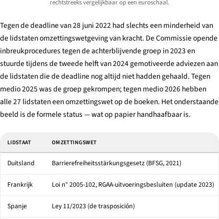
rechtstreeks vergelijkbaar op een euroschaal.
Tegen de deadline van 28 juni 2022 had slechts een minderheid van
de lidstaten omzettingswetgeving van kracht. De Commissie opende
inbreukprocedures tegen de achterblijvende groep in 2023 en
stuurde tijdens de tweede helft van 2024 gemotiveerde adviezen aan
de lidstaten die de deadline nog altijd niet hadden gehaald. Tegen
medio 2025 was de groep gekrompen; tegen medio 2026 hebben
alle 27 lidstaten een omzettingswet op de boeken. Het onderstaande
beeld is de formele status — wat op papier handhaafbaar is.
Geselecteerde nationale omzettingswetten en boeteplafonds van EU-lidstat
LIDSTAAT
OMZETTINGSWET
Duitsland
Barrierefreiheitsstärkungsgesetz
(BFSG, 2021)
Frankrijk
Loi n° 2005-102
, RGAA-uitvoeringsbesluiten (update 2023)
Spanje
Ley 11/2023 (de trasposición)