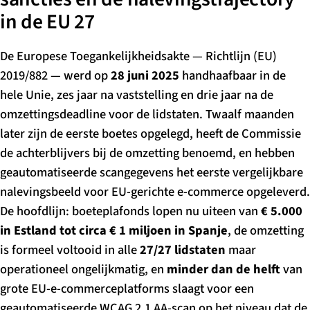
in de EU 27
De Europese Toegankelijkheidsakte — Richtlijn (EU)
2019/882 — werd op
28 juni 2025
handhaafbaar in de
hele Unie, zes jaar na vaststelling en drie jaar na de
omzettingsdeadline voor de lidstaten. Twaalf maanden
later zijn de eerste boetes opgelegd, heeft de Commissie
de achterblijvers bij de omzetting benoemd, en hebben
geautomatiseerde scangegevens het eerste vergelijkbare
nalevingsbeeld voor EU-gerichte e-commerce opgeleverd.
De hoofdlijn: boeteplafonds lopen nu uiteen van
€ 5.000
in Estland tot circa € 1 miljoen in Spanje
, de omzetting
is formeel voltooid in alle
27/27 lidstaten
maar
operationeel ongelijkmatig, en
minder dan de helft
van
grote EU-e-commerceplatforms slaagt voor een
geautomatiseerde WCAG 2.1 AA-scan op het niveau dat de