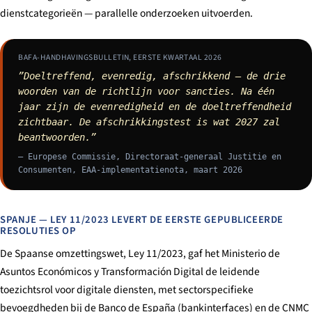
dienstcategorieën — parallelle onderzoeken uitvoerden.
BAFA-HANDHAVINGSBULLETIN, EERSTE KWARTAAL 2026
”Doeltreffend, evenredig, afschrikkend — de drie
woorden van de richtlijn voor sancties. Na één
jaar zijn de evenredigheid en de doeltreffendheid
zichtbaar. De afschrikkingstest is wat 2027 zal
beantwoorden.”
— Europese Commissie, Directoraat-generaal Justitie en
Consumenten, EAA-implementatienota, maart 2026
SPANJE — LEY 11/2023 LEVERT DE EERSTE GEPUBLICEERDE
RESOLUTIES OP
De Spaanse omzettingswet, Ley 11/2023, gaf het Ministerio de
Asuntos Económicos y Transformación Digital de leidende
toezichtsrol voor digitale diensten, met sectorspecifieke
bevoegdheden bij de Banco de España (bankinterfaces) en de CNMC