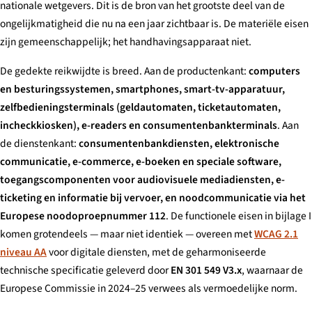
nationale wetgevers. Dit is de bron van het grootste deel van de
ongelijkmatigheid die nu na een jaar zichtbaar is. De materiële eisen
zijn gemeenschappelijk; het handhavingsapparaat niet.
De gedekte reikwijdte is breed. Aan de productenkant:
computers
en besturingssystemen, smartphones, smart-tv-apparatuur,
zelfbedieningsterminals (geldautomaten, ticketautomaten,
incheckkiosken), e-readers en consumentenbankterminals
. Aan
de dienstenkant:
consumentenbankdiensten, elektronische
communicatie, e-commerce, e-boeken en speciale software,
toegangscomponenten voor audiovisuele mediadiensten, e-
ticketing en informatie bij vervoer, en noodcommunicatie via het
Europese noodoproepnummer 112
. De functionele eisen in bijlage I
komen grotendeels — maar niet identiek — overeen met
WCAG 2.1
niveau AA
voor digitale diensten, met de geharmoniseerde
technische specificatie geleverd door
EN 301 549 V3.x
, waarnaar de
Europese Commissie in 2024–25 verwees als vermoedelijke norm.