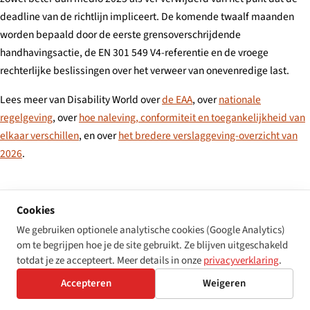
deadline van de richtlijn impliceert. De komende twaalf maanden
worden bepaald door de eerste grensoverschrijdende
handhavingsactie, de EN 301 549 V4-referentie en de vroege
rechterlijke beslissingen over het verweer van onevenredige last.
Lees meer van Disability World over
de EAA
, over
nationale
regelgeving
, over
hoe naleving, conformiteit en toegankelijkheid van
elkaar verschillen
, en over
het bredere verslaggeving-overzicht van
2026
.
Cookies
Methodologie en gegevens:
Bevindingen gesynthetiseerd uit
We gebruiken optionele analytische cookies (Google Analytics)
implementatiematerialen van de Europese Commissie DG JUST,
om te begrijpen hoe je de site gebruikt. Ze blijven uitgeschakeld
bulletins van nationale markttoezichtautoriteiten (Duitsland, Spanje,
totdat je ze accepteert. Meer details in onze
privacyverklaring
.
Frankrijk, Italië, Nederland, Estland, Slovenië), het
Accepteren
Weigeren
inbreukbeslissingenregister van de Commissie, en een
geconsolideerde geautomatiseerde-scandataset van circa 4.000 EU-