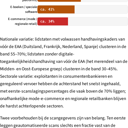
platforms)
E-boeken / speciale
ca. 41%
software
E-commerce (mode /
ca. 34%
regionale retail)
Nationale variatie: lidstaten met volwassen handhavingskaders van
vóór de EAA (Duitsland, Frankrijk, Nederland, Spanje) clusteren in de
band 55–70%; lidstaten zonder digitale-
toegankelijkheidshandhaving van vóór de EAA (het merendeel van de
Midden- en Oost-Europese groep) clusteren in de band 30–45%.
Sectorale variatie: exploitanten in consumentenbankieren en
gereguleerd vervoer hebben de achterstand het snelst ingehaald,
met eerste-scanslagingspercentages die vaak boven de 70% liggen;
onafhankelijke mode-e-commerce en regionale retailbanken blijven
de hardst achterlopende sectoren.
Twee voorbehouden bij de scangegevens zijn van belang. Ten eerste
leggen geautomatiseerde scans slechts een fractie vast van de