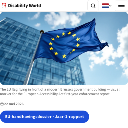
Disability World
Image description:
The EU flag flying in front of a modern Brussels government building — visual
marker for the European Accessibility Act first-year enforcement report.
22 mei 2026
EU-handhavingsdossier · Jaar-1-rapport