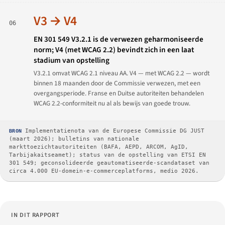
V3 → V4
06
EN 301 549 V3.2.1 is de verwezen geharmoniseerde
norm; V4 (met WCAG 2.2) bevindt zich in een laat
stadium van opstelling
V3.2.1 omvat WCAG 2.1 niveau AA. V4 — met WCAG 2.2 — wordt
binnen 18 maanden door de Commissie verwezen, met een
overgangsperiode. Franse en Duitse autoriteiten behandelen
WCAG 2.2-conformiteit nu al als bewijs van goede trouw.
BRON
Implementatienota van de Europese Commissie DG JUST
(maart 2026); bulletins van nationale
markttoezichtautoriteiten (BAFA, AEPD, ARCOM, AgID,
Tarbijakaitseamet); status van de opstelling van ETSI EN
301 549; geconsolideerde geautomatiseerde-scandataset van
circa 4.000 EU-domein-e-commerceplatforms, medio 2026.
IN DIT RAPPORT