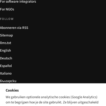
For software integrators
For NGOs
FOLLOW
Abonneren via RSS
Sitemap
llms.txt
English
Deutsch
Español
Italiano
Български
简体中文
Cookies
We gebruiken optionele analytische cookies (Google Analytics)
om te begrijpen hoe je de site gebruikt. Ze blijven uitgeschakeld