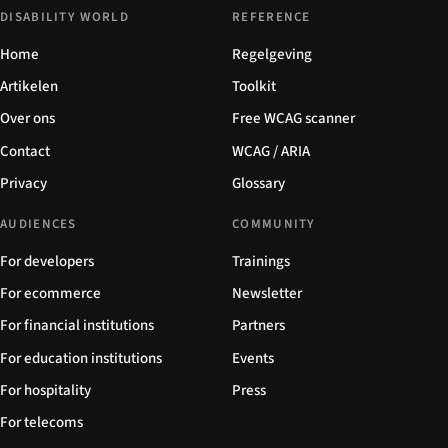
DISABILITY WORLD
REFERENCE
Home
Regelgeving
Artikelen
Toolkit
Over ons
Free WCAG scanner
Contact
WCAG / ARIA
Privacy
Glossary
AUDIENCES
COMMUNITY
For developers
Trainings
For ecommerce
Newsletter
For financial institutions
Partners
For education institutions
Events
For hospitality
Press
For telecoms