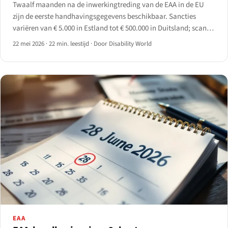
Twaalf maanden na de inwerkingtreding van de EAA in de EU
zijn de eerste handhavingsgegevens beschikbaar. Sancties
variëren van € 5.000 in Estland tot € 500.000 in Duitsland; scan-
dekking tussen 30% en 70%; omzetting nog ongelijkmatig.
22 mei 2026
·
22 min. leestijd
·
Door Disability World
EAA