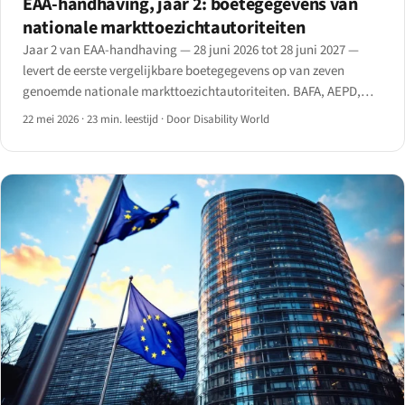
EAA-handhaving, jaar 2: boetegegevens van
nationale markttoezichtautoriteiten
Jaar 2 van EAA-handhaving — 28 juni 2026 tot 28 juni 2027 —
levert de eerste vergelijkbare boetegegevens op van zeven
genoemde nationale markttoezichtautoriteiten. BAFA, AEPD,
ARCOM, AgID, Tarbijakaitseamet, Agentschap Telecom en het
22 mei 2026
·
23 min. leestijd
·
Door Disability World
nieuwe Belgische AIBE publiceren acties op het openbare
register.