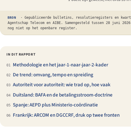
· Gepubliceerde bulletins, resolutieregisters en kwart
BRON
Agentschap Telecom en AIBE. Samengesteld tussen 28 juni 2026
nog niet op het openbare register.
IN DIT RAPPORT
Methodologie en het jaar-1-naar-jaar-2-kader
01
De trend: omvang, tempo en spreiding
02
Autoriteit voor autoriteit: wie trad op, hoe vaak
03
Duitsland: BAFA en de betalingsstroom-doctrine
04
Spanje: AEPD plus Ministerio-coördinatie
05
Frankrijk: ARCOM en DGCCRF, druk op twee fronten
06