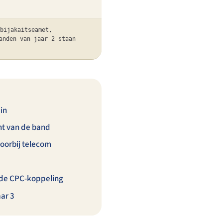
bijakaitseamet,
anden van jaar 2 staan
 in
nt van de band
oorbij telecom
 de CPC-koppeling
aar 3