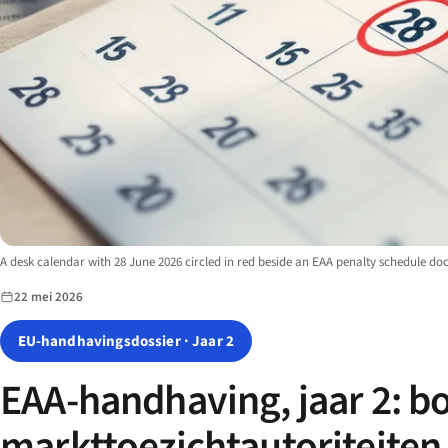
Image description:
A desk calendar with 28 June 2026 circled in red beside an EAA penalty schedule d
22 mei 2026
EU-handhavingsdossier · Jaar 2
EAA-handhaving, jaar 2: b
markttoezichtautoriteiten