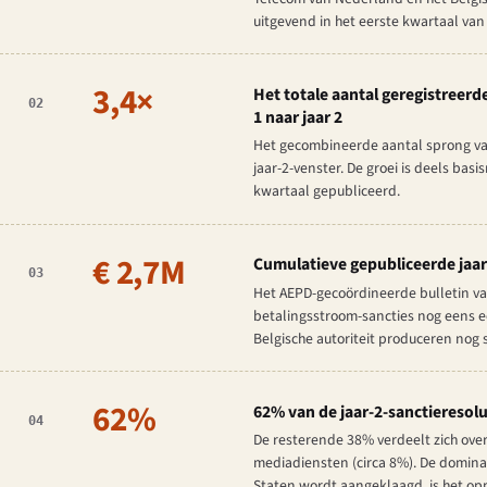
uitgevend in het eerste kwartaal van
3,4×
Het totale aantal geregistreerd
02
1 naar jaar 2
Het gecombineerde aantal sprong van c
jaar-2-venster. De groei is deels basi
kwartaal gepubliceerd.
€ 2,7M
Cumulatieve gepubliceerde jaar-
03
Het AEPD-gecoördineerde bulletin van
betalingsstroom-sancties nog eens ee
Belgische autoriteit produceren nog s
62%
62% van de jaar-2-sanctieresol
04
De resterende 38% verdeelt zich over
mediadiensten (circa 8%). De dominan
Staten wordt aangeklaagd, is het op