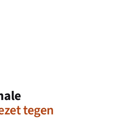
nale
ezet tegen