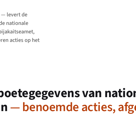
 — levert de
de nationale
bijakaitseamet,
ren acties op het
 boetegegevens van natio
en
— benoemde acties, afg