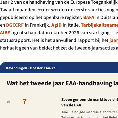
Jaar 2 van de handhaving van de Europese Toegankelij
Twaalf maanden eerder werden de eerste sancties nog 
gepubliceerd op het openbare register.
BAFA
in Duitsla
en
DGCCRF
in Frankrijk,
AgID
in Italië,
Tarbijakaitseam
AIBE
-agentschap dat in oktober 2026 van start ging — el
statusrapport. Het is het aanvullend rapport bij het
jaa
herhaalt geen van beide; het zet de tweede-jaarsacties af
Bevindingen · Dossier EAA-Y2
Wat het tweede jaar EAA-handhaving la
7
Zeven genoemde markttoezichta
01
van de EAA
Jaar 1 eindigde met drie autoriteiten
Telecom van Nederland en het Belgis