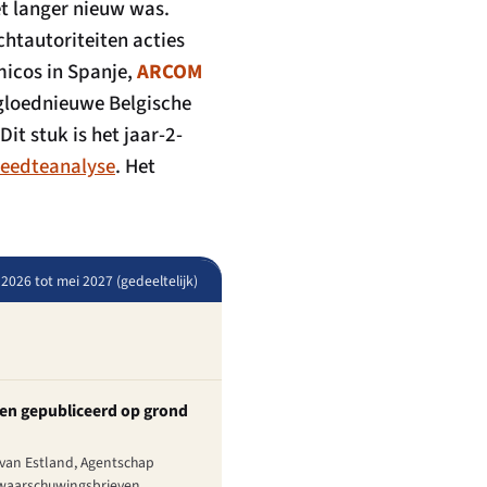
t langer nieuw was.
tautoriteiten acties
icos in Spanje,
ARCOM
 gloednieuwe Belgische
t stuk is het jaar-2-
reedteanalyse
. Het
 2026 tot mei 2027 (gedeeltelijk)
en gepubliceerd op grond
t van Estland, Agentschap
e-waarschuwingsbrieven