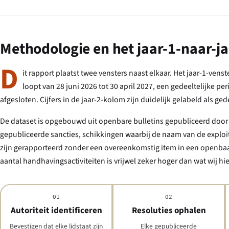
Methodologie en het jaar-1-naar-j
D
it rapport plaatst twee vensters naast elkaar. Het jaar-1-ven
loopt van 28 juni 2026 tot 30 april 2027, een gedeeltelijke 
afgesloten. Cijfers in de jaar-2-kolom zijn duidelijk gelabeld als gede
De dataset is opgebouwd uit openbare bulletins gepubliceerd door 
gepubliceerde sancties, schikkingen waarbij de naam van de exploita
zijn gerapporteerd zonder een overeenkomstig item in een openbaar r
aantal handhavingsactiviteiten is vrijwel zeker hoger dan wat wij hi
01
02
Autoriteit identificeren
Resoluties ophalen
Bevestigen dat elke lidstaat zijn
Elke gepubliceerde