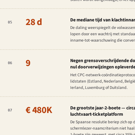
28 d
De mediane tijd van klachtinnam
05
De daling weerspiegelt de volwassen
lopen door een wachtrij met standaa
inname-tot-waarschuwing die conver
9
Negen grensoverschrijdende doo
06
nul doorverwijzingen opleverde 
Het CPC-netwerk-coördinatieprotocol
lidstaten (Estland, Nederland, Belg
Ierland, Luxemburg of Duitsland.
€ 480K
De grootste jaar-2-boete — cir
07
luchtvaart-ticketplatform
De Spaanse resolutie beriep zich op 
schermlezer-naamcriterium niet haalde
1-boete zijn geweest, met circa 35% 