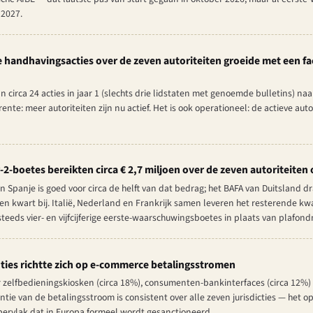
 2027.
e handhavingsacties over de zeven autoriteiten groeide met een fac
irca 24 acties in jaar 1 (slechts drie lidstaten met genoemde bulletins) naar 
srente: meer autoriteiten zijn nu actief. Het is ook operationeel: de actieve a
2-boetes bereikten circa € 2,7 miljoen over de zeven autoriteiten 
 Spanje is goed voor circa de helft van dat bedrag; het BAFA van Duitsland dr
n kwart bij. Italië, Nederland en Frankrijk samen leveren het resterende kw
teeds vier- en vijfcijferige eerste-waarschuwingsboetes in plaats van plafond
uties richtte zich op e-commerce betalingsstromen
 zelfbedieningskiosken (circa 18%), consumenten-bankinterfaces (circa 12%)
tie van de betalingsstroom is consistent over alle zeven jurisdicties — het o
pervlak dat in Europa formeel wordt gesanctioneerd.