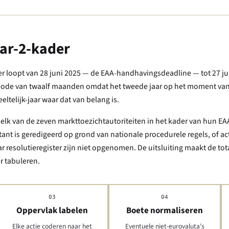
aar-2-kader
ster loopt van 28 juni 2025 — de EAA-handhavingsdeadline — tot 27 ju
periode van twaalf maanden omdat het tweede jaar op het moment van 
eltelijk-jaar waar dat van belang is.
elk van de zeven markttoezichtautoriteiten in het kader van hun EA
nt is geredigeerd op grond van nationale procedurele regels, of act
esolutieregister zijn niet opgenomen. De uitsluiting maakt de total
er tabuleren.
03
04
Oppervlak labelen
Boete normaliseren
Elke actie coderen naar het
Eventuele niet-eurovaluta’s