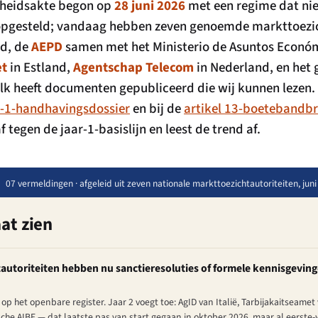
kheidsakte begon op
28 juni 2026
met een regime dat nie
opgesteld; vandaag hebben zeven genoemde markttoezich
nd, de
AEPD
samen met het Ministerio de Asuntos Económ
et
in Estland,
Agentschap Telecom
in Nederland, en het
k heeft documenten gepubliceerd die wij kunnen lezen. Di
r-1-handhavingsdossier
en bij de
artikel 13-boetebandb
 tegen de jaar-1-basislijn en leest de trend af.
07 vermeldingen · afgeleid uit zeven nationale markttoezichtautoriteiten, juni
at zien
utoriteiten hebben nu sanctieresoluties of formele kennisgeving
 op het openbare register. Jaar 2 voegt toe: AgID van Italië, Tarbijakaitseame
che AIBE — dat laatste pas van start gegaan in oktober 2026, maar al eerst