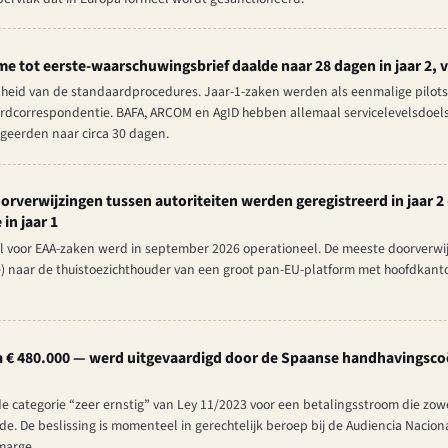
e tot eerste-waarschuwingsbrief daalde naar 28 dagen in jaar 2, va
heid van de standaardprocedures. Jaar-1-zaken werden als eenmalige pilots
rdcorrespondentie. BAFA, ARCOM en AgID hebben allemaal servicelevelsdoels
geerden naar circa 30 dagen.
rverwijzingen tussen autoriteiten werden geregistreerd in jaar 
in jaar 1
 voor EAA-zaken werd in september 2026 operationeel. De meeste doorverwij
ië) naar de thuistoezichthouder van een groot pan-EU-platform met hoofdkan
ca € 480.000 — werd uitgevaardigd door de Spaanse handhavingsco
de categorie “zeer ernstig” van Ley 11/2023 voor een betalingsstroom die zowe
. De beslissing is momenteel in gerechtelijk beroep bij de Audiencia Nacional
marge.