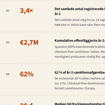
3,4×
Det samlede antal registrerede 
02
år 2
Det samlede antal steg fra ca. 24 sag
Væksten er delvis base-rate: flere my
€2,7M
Kumulative offentliggjorte år-2
03
Spaniens AEPD-koordinerede bulletin 
checkout-flow-sanktioner. Italien, 
myndighed producerer stadig fire- og
62%
62 % af år-2-sanktionsafgørels
04
De resterende 38 % deles mellem selv
(ca. 8 %). Checkout-flow-dominansen e
formelt sanktioneres i Europa.
Median tid fra klageoptagelse til 