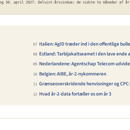
og 30. april 2027. Delvist-årsvindue; de sidste to måneder af år
Italien: AgID træder ind i den offentlige bull
07
Estland: Tarbijakaitseamet i den lave ende 
08
Nederlandene: Agentschap Telecom udvide
09
Belgien: AIBE, år-2-nykommeren
10
Grænseoverskridende henvisninger og CPC-
11
Hvad år-2-data fortæller os om år 3
12