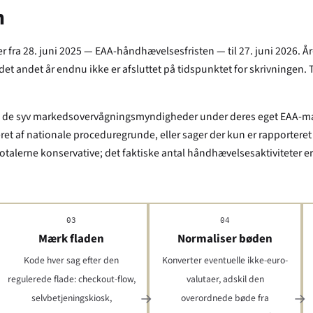
n
r fra 28. juni 2025 — EAA-håndhævelsesfristen — til 27. juni 2026. År-
 det andet år endnu ikke er afsluttet på tidspunktet for skrivningen. T
er af de syv markedsovervågningsmyndigheder under deres eget EAA-ma
eret af nationale proceduregrunde, eller sager der kun er rapportere
 totalerne konservative; det faktiske antal håndhævelsesaktiviteter e
03
04
Mærk fladen
Normaliser bøden
Kode hver sag efter den
Konverter eventuelle ikke-euro-
regulerede flade: checkout-flow,
valutaer, adskil den
selvbetjeningskiosk,
overordnede bøde fra