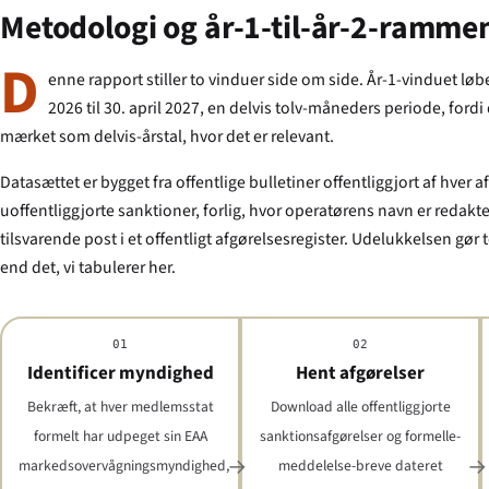
Metodologi og år-1-til-år-2-ramme
D
enne rapport stiller to vinduer side om side. År-1-vinduet løbe
2026 til 30. april 2027, en delvis tolv-måneders periode, fordi
mærket som delvis-årstal, hvor det er relevant.
Datasættet er bygget fra offentlige bulletiner offentliggjort af hv
uoffentliggjorte sanktioner, forlig, hvor operatørens navn er redakt
tilsvarende post i et offentligt afgørelsesregister. Udelukkelsen gør
end det, vi tabulerer her.
01
02
Identificer myndighed
Hent afgørelser
Bekræft, at hver medlemsstat
Download alle offentliggjorte
formelt har udpeget sin EAA
sanktionsafgørelser og formelle-
markedsovervågningsmyndighed,
meddelelse-breve dateret