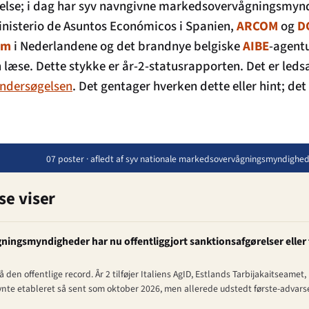
jdelse; i dag har syv navngivne markedsovervågningsmynd
sterio de Asuntos Económicos i Spanien,
ARCOM
og
D
om
i Nederlandene og det brandnye belgiske
AIBE
-agentu
læse. Dette stykke er år-2-statusrapporten. Det er leds
undersøgelsen
. Det gentager hverken dette eller hint; det
07 poster · afledt af syv nationale markedsovervågningsmyndigheder,
e viser
ngsmyndigheder har nu offentliggjort sanktionsafgørelser eller
 den offentlige record. År 2 tilføjer Italiens AgID, Estlands Tarbijakaitseam
te etableret så sent som oktober 2026, men allerede udstedt første-advarsel