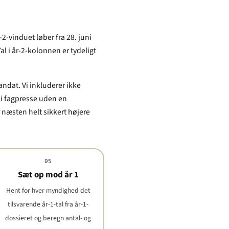
2-vinduet løber fra 28. juni
al i år-2-kolonnen er tydeligt
ndat. Vi inkluderer ikke
t i fagpresse uden en
r næsten helt sikkert højere
05
Sæt op mod år 1
Hent for hver myndighed det
tilsvarende år-1-tal fra år-1-
dossieret og beregn antal- og