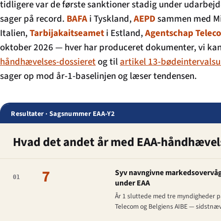
tidligere var de første sanktioner stadig under udarbe
sager på record.
BAFA
i Tyskland,
AEPD
sammen med Mini
Italien,
Tarbijakaitseamet
i Estland,
Agentschap Telec
oktober 2026 — hver har produceret dokumenter, vi kan 
håndhævelses-dossieret
og til
artikel 13-bødeintervals
sager op mod år-1-baselinjen og læser tendensen.
Resultater · Sagsnummer EAA-Y2
Hvad det andet år med EAA-håndhævels
7
Syv navngivne markedsovervågni
01
under EAA
År 1 sluttede med tre myndigheder på
Telecom og Belgiens AIBE — sidstnævn