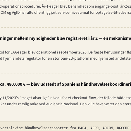
d-operationsprocedurer. År-1-sager blev behandlet som éngangs-pilot; år-2
 og AgID har alle offentliggjort service-niveau-mål for optagelse-til-advars
inger mellem myndigheder blev registreret i år 2 — en mekanism
l for EAA-sager blev operationel i september 2026. De fleste henvisninger f
d hjemlandets regulator for en stor pan-EU-platform med hjemsted andetsted
 ca. 480.000 € — blev udstedt af Spaniens håndhævelseskoordinerin
11/2023’s “meget alvorlige” niveau for et checkout-flow, der fejlede både t
likket under retslig anke ved Audiencia Nacional. Den ville have været den stø
vartalsvise håndhævelsesrapporter fra BAFA, AEPD, ARCOM, DGCCRF,