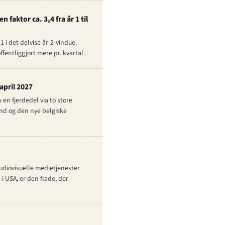
aktor ca. 3,4 fra år 1 til
 i det delvise år-2-vindue.
fentliggjort mere pr. kvartal.
april 2027
en fjerdedel via to store
and og den nye belgiske
udiovisuelle medietjenester
i USA, er den flade, der