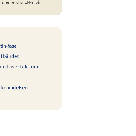
 2 er endnu ikke på
etin-fase
af båndet
r ud over telecom
forbindelsen