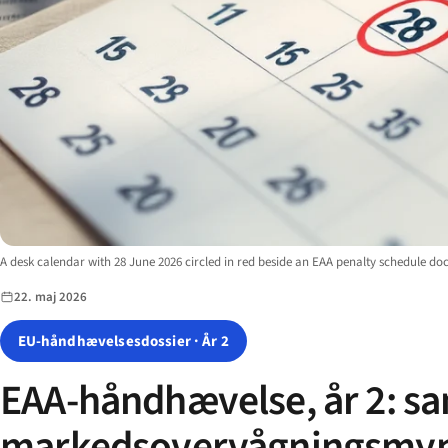
Image description:
A desk calendar with 28 June 2026 circled in red beside an EAA penalty schedule d
22. maj 2026
EU-håndhævelsesdossier · År 2
EAA-håndhævelse, år 2: sa
markedsovervågningsmy