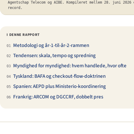
Agentschap Telecom og AIBE. Kompileret mellem 28. juni 2026 
record.
I DENNE RAPPORT
Metodologi og år-1-til-år-2-rammen
01
Tendensen: skala, tempo og spredning
02
Myndighed for myndighed: hvem handlede, hvor ofte
03
Tyskland: BAFA og checkout-flow-doktrinen
04
Spanien: AEPD plus Ministerio-koordinering
05
Frankrig: ARCOM og DGCCRF, dobbelt pres
06