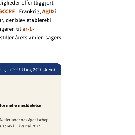
igheder offentliggjort
GCCRF
i Frankrig,
AgID
i
r, der blev etableret i
ageren til
år-1-
 stiller årets anden-sagers
 juni 2026 til maj 2027 (delvis)
 formelle meddelelser
et, Nederlandenes Agentschap
sbrev i 1. kvartal 2027.