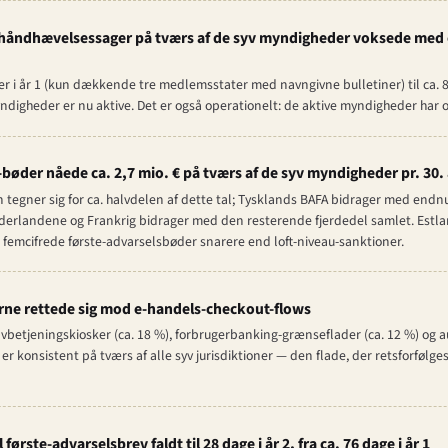
håndhævelsessager på tværs af de syv myndigheder voksede med en f
er i år 1 (kun dækkende tre medlemsstater med navngivne bulletiner) til ca. 81
ndigheder er nu aktive. Det er også operationelt: de aktive myndigheder har of
-bøder nåede ca. 2,7 mio. € på tværs af de syv myndigheder pr. 30. 
tegner sig for ca. halvdelen af dette tal; Tysklands BAFA bidrager med endnu 
Nederlandene og Frankrig bidrager med den resterende fjerdedel samlet. Estl
 femcifrede første-advarselsbøder snarere end loft-niveau-sanktioner.
erne rettede sig mod e-handels-checkout-flows
betjeningskiosker (ca. 18 %), forbrugerbanking-grænseflader (ca. 12 %) og a
r konsistent på tværs af alle syv jurisdiktioner — den flade, der retsforfølges 
første-advarselsbrev faldt til 28 dage i år 2, fra ca. 76 dage i år 1