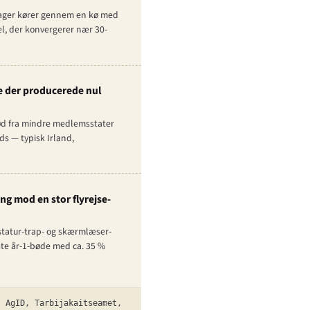
-sager kører gennem en kø med
el, der konvergerer nær 30-
e der producerede nul
lød fra mindre medlemsstater
s — typisk Irland,
g mod en stor flyrejse-
astatur-trap- og skærmlæser-
rste år-1-bøde med ca. 35 %
 AgID, Tarbijakaitseamet,