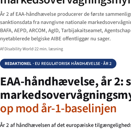
År 2 af EAA-håndhævelse producerer de første sammenlig
sanktionsdata fra navngivne nationale markedsovervågn
BAFA, AEPD, ARCOM, AgID, Tarbijakaitseamet, Agentschap
nyetablerede belgiske AIBE offentliggør nu sager.
Af Disability World
·
22 min. læsning
REDAKTIONEL
· EU REGULATORISK HÅNDHÆVELSE · ÅR 2
EAA-håndhævelse, år 2: s
markedsovervågningsm
op mod år-1-baselinjen
År 2 af håndhævelsen af det europæiske tilgængelighe