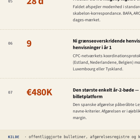
28 d
05
Faldet afspejler modenhed i standar
skabelon-korrespondance. BAFA, ARCOM
dages-mærket.
9
Ni grænseoverskridende henvisn
06
henvisninger i år 1
CPC-netværkets koordinationsprotoko
(Estland, Nederlandene, Belgien) mo
Luxembourg eller Tyskland.
€480K
Den største enkelt år-2-bøde —
07
billetplatform
Den spanske afgørelse påberåbte Ley 
navne-kriterier. Afgørelsen er i øjeb
margin.
· offentliggjorte bulletiner, afgørelsesregistre og k
KILDE