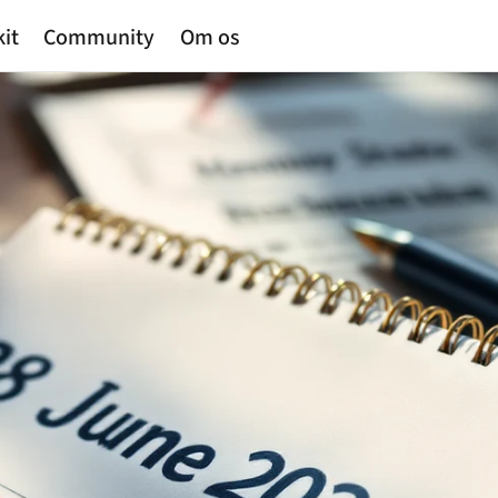
kit
Community
Om os