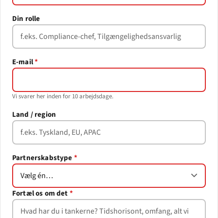
Din rolle
E-mail
*
Vi svarer her inden for 10 arbejdsdage.
Land / region
Partnerskabstype
*
Fortæl os om det
*