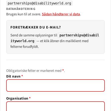
partnerships@disabilityworld.org
DATAHÅNDTERING
Bruges kun til at svare.
Sådan håndterer vi data
.
FORETRÆKKER DU E-MAIL?
Send de samme oplysninger til
partnerships@disabil
— et klik åbner din mailklient med
ityworld.org
felterne forudfyldt.
Obligatoriske felter er markeret med
*
.
Leave this field empty
Dit navn
*
Organisation
*