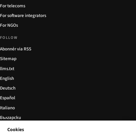
For telecoms
For software integrators
For NGOs
FOLLOW
Abonnér via RSS
Sitemap
llms.txt
English
Deutsch
Español
Italiano
Български
简体中文
Cookies