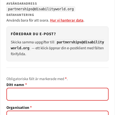
AVSÄNDARADRESS
partnerships@disabilityworld.org
DATAHANTERING
Används bara för att svara.
Hur vi hanterar data
.
FÖREDRAR DU E-POST?
Skicka samma uppgifter till
partnerships@disability
— ett klick öppnar din e-postklient med fälten
world.org
förifyllda.
Obligatoriska fält är markerade med
*
.
Leave this field empty
Ditt namn
*
Organisation
*