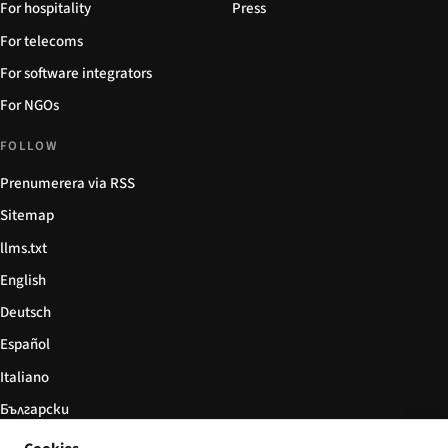
For hospitality
Press
For telecoms
For software integrators
For NGOs
FOLLOW
Prenumerera via RSS
Sitemap
llms.txt
English
Deutsch
Español
Italiano
Български
简体中文