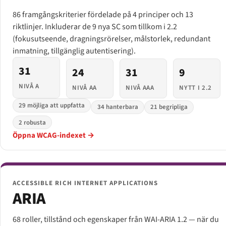
86 framgångskriterier fördelade på 4 principer och 13
riktlinjer. Inkluderar de 9 nya SC som tillkom i 2.2
(fokusutseende, dragningsrörelser, målstorlek, redundant
inmatning, tillgänglig autentisering).
31
24
31
9
NIVÅ A
NIVÅ AA
NIVÅ AAA
NYTT I 2.2
29 möjliga att uppfatta
34 hanterbara
21 begripliga
2 robusta
Öppna WCAG-indexet →
ACCESSIBLE RICH INTERNET APPLICATIONS
ARIA
68 roller, tillstånd och egenskaper från WAI-ARIA 1.2 — när du