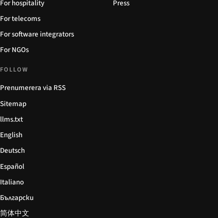
For hospitality
Press
For telecoms
For software integrators
For NGOs
FOLLOW
Prenumerera via RSS
Sitemap
llms.txt
English
Deutsch
Español
Italiano
Български
简体中文