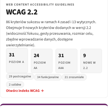
WEB CONTENT ACCESSIBILITY GUIDELINES
WCAG 2.2
86 kryteriów sukcesu w ramach 4 zasad i 13 wytycznych.
Obejmuje 9 nowych kryteriów dodanych w wersji 2.2
(widoczność fokusu, gesty przesuwania, rozmiar celu,
zbędne wprowadzanie danych, dostępne
uwierzytelnianie).
31
24
31
9
POZIOM A
POZIOM
POZIOM
NOWE W
AA
AAA
2.2
29 postrzegalne
34 funkcjonalne
21 zrozumiałe
2 solidne
Otwórz indeks WCAG →