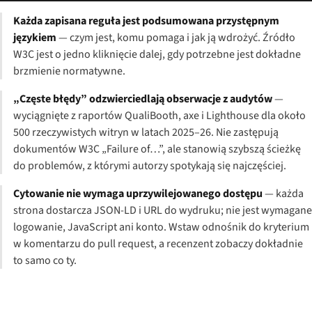
Każda zapisana reguła jest podsumowana przystępnym
językiem
— czym jest, komu pomaga i jak ją wdrożyć. Źródło
W3C jest o jedno kliknięcie dalej, gdy potrzebne jest dokładne
brzmienie normatywne.
„Częste błędy” odzwierciedlają obserwacje z audytów
—
wyciągnięte z raportów QualiBooth, axe i Lighthouse dla około
500 rzeczywistych witryn w latach 2025–26. Nie zastępują
dokumentów W3C „Failure of…”, ale stanowią szybszą ścieżkę
do problemów, z którymi autorzy spotykają się najczęściej.
Cytowanie nie wymaga uprzywilejowanego dostępu
— każda
strona dostarcza JSON-LD i URL do wydruku; nie jest wymagane
logowanie, JavaScript ani konto. Wstaw odnośnik do kryterium
w komentarzu do pull request, a recenzent zobaczy dokładnie
to samo co ty.