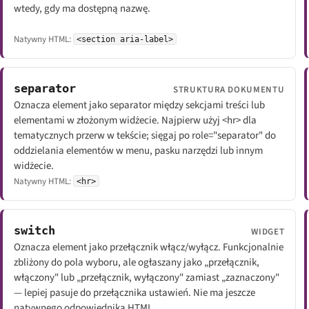
wtedy, gdy ma dostępną nazwę.
Natywny HTML:
<section aria-label>
separator
STRUKTURA DOKUMENTU
Oznacza element jako separator między sekcjami treści lub
elementami w złożonym widżecie. Najpierw użyj <hr> dla
tematycznych przerw w tekście; sięgaj po role="separator" do
oddzielania elementów w menu, pasku narzędzi lub innym
widżecie.
Natywny HTML:
<hr>
switch
WIDGET
Oznacza element jako przełącznik włącz/wyłącz. Funkcjonalnie
zbliżony do pola wyboru, ale ogłaszany jako „przełącznik,
włączony" lub „przełącznik, wyłączony" zamiast „zaznaczony"
— lepiej pasuje do przełącznika ustawień. Nie ma jeszcze
natywnego odpowiednika HTML.