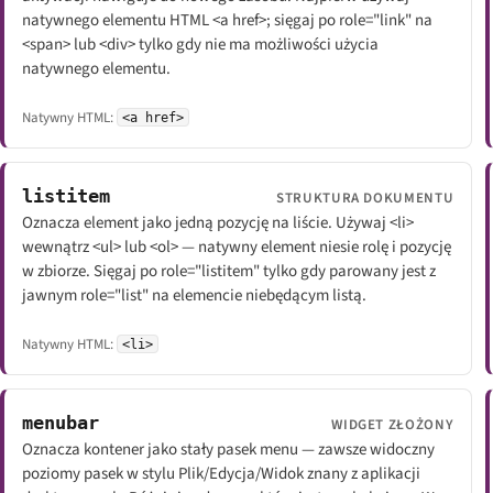
natywnego elementu HTML <a href>; sięgaj po role="link" na
<span> lub <div> tylko gdy nie ma możliwości użycia
natywnego elementu.
Natywny HTML:
<a href>
listitem
STRUKTURA DOKUMENTU
Oznacza element jako jedną pozycję na liście. Używaj <li>
wewnątrz <ul> lub <ol> — natywny element niesie rolę i pozycję
w zbiorze. Sięgaj po role="listitem" tylko gdy parowany jest z
jawnym role="list" na elemencie niebędącym listą.
Natywny HTML:
<li>
menubar
WIDGET ZŁOŻONY
Oznacza kontener jako stały pasek menu — zawsze widoczny
poziomy pasek w stylu Plik/Edycja/Widok znany z aplikacji