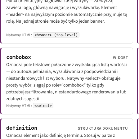
Punkt orientacyjny nagłówka całej witryny — zazwyczaj
zawiera logo, główną nawigację i wyszukiwarkę. Element
<header> na najwyższym poziomie automatycznie przyjmuje tę
rolę. Na jednej stronie może być tylko jeden banner.
Natywny HTML:
<header> (top-level)
combobox
WIDGET
Oznacza pole tekstowe połączone z wyskakującą listą wartości
— do autouzupełniania, wyszukiwania z podpowiedziami i
niestandardowych list wyboru. Natywny <select> obsługuje
prosty wybór; sięgaj po role="combobox" tylko gdy
potrzebujesz filtrowania, niestandardowego renderowania lub
zdalnych sugestii.
Natywny HTML:
<select>
definition
STRUKTURA DOKUMENTU
Oznacza element jako definicję terminu. Stosuj w parze z