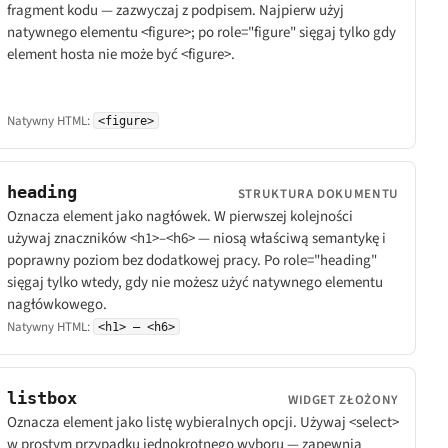
fragment kodu — zazwyczaj z podpisem. Najpierw użyj
natywnego elementu <figure>; po role="figure" sięgaj tylko gdy
element hosta nie może być <figure>.
Natywny HTML:
<figure>
heading
STRUKTURA DOKUMENTU
Oznacza element jako nagłówek. W pierwszej kolejności
używaj znaczników <h1>–<h6> — niosą właściwą semantykę i
poprawny poziom bez dodatkowej pracy. Po role="heading"
sięgaj tylko wtedy, gdy nie możesz użyć natywnego elementu
nagłówkowego.
Natywny HTML:
<h1> – <h6>
listbox
WIDGET ZŁOŻONY
Oznacza element jako listę wybieralnych opcji. Używaj <select>
w prostym przypadku jednokrotnego wyboru — zapewnia