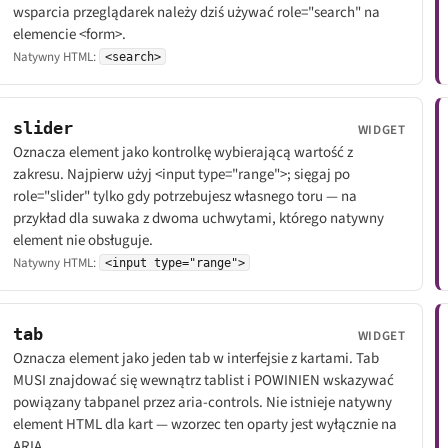
wsparcia przeglądarek należy dziś używać role="search" na
elemencie <form>.
Natywny HTML:
<search>
slider
WIDGET
Oznacza element jako kontrolkę wybierającą wartość z
zakresu. Najpierw użyj <input type="range">; sięgaj po
role="slider" tylko gdy potrzebujesz własnego toru — na
przykład dla suwaka z dwoma uchwytami, którego natywny
element nie obsługuje.
Natywny HTML:
<input type="range">
tab
WIDGET
Oznacza element jako jeden tab w interfejsie z kartami. Tab
MUSI znajdować się wewnątrz tablist i POWINIEN wskazywać
powiązany tabpanel przez aria-controls. Nie istnieje natywny
element HTML dla kart — wzorzec ten oparty jest wyłącznie na
ARIA.