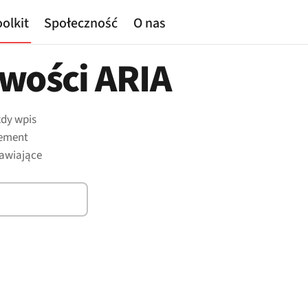
olkit
Społeczność
O nas
iwości ARIA
żdy wpis
lement
jawiające