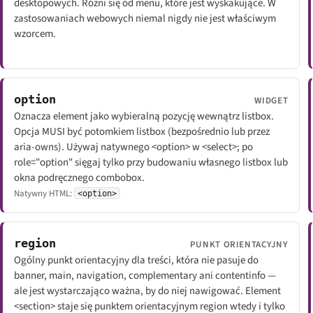
desktopowych. Różni się od menu, które jest wyskakujące. W
zastosowaniach webowych niemal nigdy nie jest właściwym
wzorcem.
option
WIDGET
Oznacza element jako wybieralną pozycję wewnątrz listbox.
Opcja MUSI być potomkiem listbox (bezpośrednio lub przez
aria-owns). Używaj natywnego <option> w <select>; po
role="option" sięgaj tylko przy budowaniu własnego listbox lub
okna podręcznego combobox.
Natywny HTML:
<option>
region
PUNKT ORIENTACYJNY
Ogólny punkt orientacyjny dla treści, która nie pasuje do
banner, main, navigation, complementary ani contentinfo —
ale jest wystarczająco ważna, by do niej nawigować. Element
<section> staje się punktem orientacyjnym region wtedy i tylko