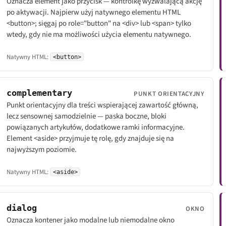
Oznacza element jako przycisk — kontrolkę wyzwalającą akcję
po aktywacji. Najpierw użyj natywnego elementu HTML
<button>; sięgaj po role="button" na <div> lub <span> tylko
wtedy, gdy nie ma możliwości użycia elementu natywnego.
Natywny HTML:
<button>
complementary
PUNKT ORIENTACYJNY
Punkt orientacyjny dla treści wspierającej zawartość główną,
lecz sensownej samodzielnie — paska boczne, bloki
powiązanych artykułów, dodatkowe ramki informacyjne.
Element <aside> przyjmuje tę rolę, gdy znajduje się na
najwyższym poziomie.
Natywny HTML:
<aside>
dialog
OKNO
Oznacza kontener jako modalne lub niemodalne okno