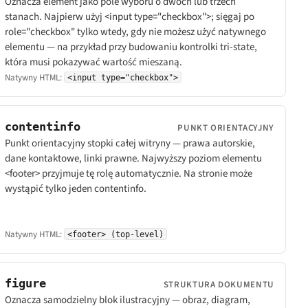
Oznacza element jako pole wyboru o dwóch lub trzech
stanach. Najpierw użyj <input type="checkbox">; sięgaj po
role="checkbox" tylko wtedy, gdy nie możesz użyć natywnego
elementu — na przykład przy budowaniu kontrolki tri-state,
która musi pokazywać wartość mieszaną.
Natywny HTML:
<input type="checkbox">
contentinfo
PUNKT ORIENTACYJNY
Punkt orientacyjny stopki całej witryny — prawa autorskie,
dane kontaktowe, linki prawne. Najwyższy poziom elementu
<footer> przyjmuje tę rolę automatycznie. Na stronie może
wystąpić tylko jeden contentinfo.
Natywny HTML:
<footer> (top-level)
figure
STRUKTURA DOKUMENTU
Oznacza samodzielny blok ilustracyjny — obraz, diagram,