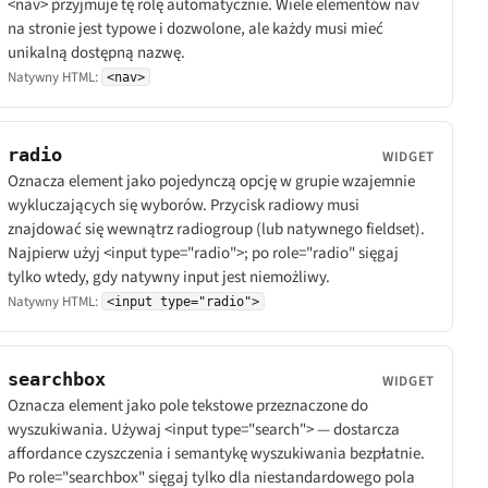
<nav> przyjmuje tę rolę automatycznie. Wiele elementów nav
na stronie jest typowe i dozwolone, ale każdy musi mieć
unikalną dostępną nazwę.
Natywny HTML:
<nav>
radio
WIDGET
Oznacza element jako pojedynczą opcję w grupie wzajemnie
wykluczających się wyborów. Przycisk radiowy musi
znajdować się wewnątrz radiogroup (lub natywnego fieldset).
Najpierw użyj <input type="radio">; po role="radio" sięgaj
tylko wtedy, gdy natywny input jest niemożliwy.
Natywny HTML:
<input type="radio">
searchbox
WIDGET
Oznacza element jako pole tekstowe przeznaczone do
wyszukiwania. Używaj <input type="search"> — dostarcza
affordance czyszczenia i semantykę wyszukiwania bezpłatnie.
Po role="searchbox" sięgaj tylko dla niestandardowego pola