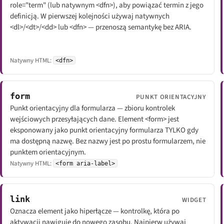
role="term" (lub natywnym <dfn>), aby powiązać termin z jego
definicją. W pierwszej kolejności używaj natywnych
<dl>/<dt>/<dd> lub <dfn> — przenoszą semantykę bez ARIA.
Natywny HTML:
<dfn>
form
PUNKT ORIENTACYJNY
Punkt orientacyjny dla formularza — zbioru kontrolek
wejściowych przesyłających dane. Element <form> jest
eksponowany jako punkt orientacyjny formularza TYLKO gdy
ma dostępną nazwę. Bez nazwy jest po prostu formularzem, nie
punktem orientacyjnym.
Natywny HTML:
<form aria-label>
link
WIDGET
Oznacza element jako hiperłącze — kontrolkę, która po
aktywacji nawiguje do nowego zasobu. Najpierw używaj