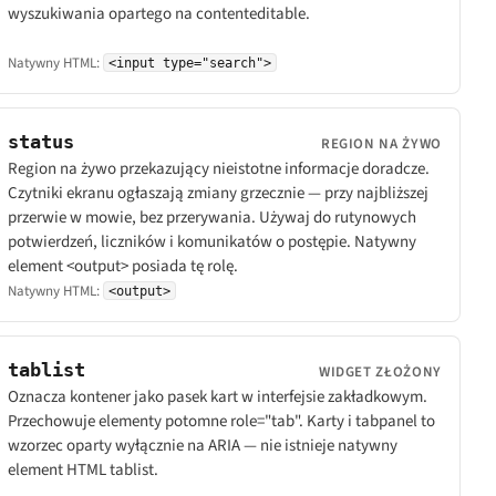
wyszukiwania opartego na contenteditable.
Natywny HTML:
<input type="search">
status
REGION NA ŻYWO
Region na żywo przekazujący nieistotne informacje doradcze.
Czytniki ekranu ogłaszają zmiany grzecznie — przy najbliższej
przerwie w mowie, bez przerywania. Używaj do rutynowych
potwierdzeń, liczników i komunikatów o postępie. Natywny
element <output> posiada tę rolę.
Natywny HTML:
<output>
tablist
WIDGET ZŁOŻONY
Oznacza kontener jako pasek kart w interfejsie zakładkowym.
Przechowuje elementy potomne role="tab". Karty i tabpanel to
wzorzec oparty wyłącznie na ARIA — nie istnieje natywny
element HTML tablist.