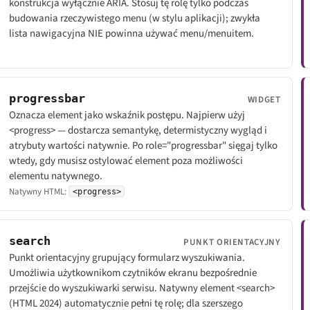
konstrukcja wyłącznie ARIA. Stosuj tę rolę tylko podczas
budowania rzeczywistego menu (w stylu aplikacji); zwykła
lista nawigacyjna NIE powinna używać menu/menuitem.
progressbar
WIDGET
Oznacza element jako wskaźnik postępu. Najpierw użyj
<progress> — dostarcza semantykę, determistyczny wygląd i
atrybuty wartości natywnie. Po role="progressbar" sięgaj tylko
wtedy, gdy musisz ostylować element poza możliwości
elementu natywnego.
Natywny HTML:
<progress>
search
PUNKT ORIENTACYJNY
Punkt orientacyjny grupujący formularz wyszukiwania.
Umożliwia użytkownikom czytników ekranu bezpośrednie
przejście do wyszukiwarki serwisu. Natywny element <search>
(HTML 2024) automatycznie pełni tę rolę; dla szerszego