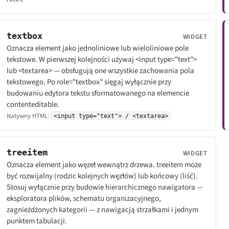
textbox
WIDGET
Oznacza element jako jednoliniowe lub wieloliniowe pole
tekstowe. W pierwszej kolejności używaj <input type="text">
lub <textarea> — obsługują one wszystkie zachowania pola
tekstowego. Po role="textbox" sięgaj wyłącznie przy
budowaniu edytora tekstu sformatowanego na elemencie
contenteditable.
Natywny HTML:
<input type="text"> / <textarea>
treeitem
WIDGET
Oznacza element jako węzeł wewnątrz drzewa. treeitem może
być rozwijalny (rodzic kolejnych węzłów) lub końcowy (liść).
Stosuj wyłącznie przy budowie hierarchicznego nawigatora —
eksploratora plików, schematu organizacyjnego,
zagnieżdżonych kategorii — z nawigacją strzałkami i jednym
punktem tabulacji.