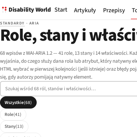
Disability World
Start
Artykuły
Przepisy
To
STANDARDY
· ARIA
Role, stany i właśc
68 wpisów z WAI-ARIA 1.2 — 41 role, 13 stany i 14 właściwości. Ka
wyjaśnia, do czego służy dana rola lub atrybut, który natywny e
HTML wybrać w pierwszej kolejności (jeśli istnieje) oraz błędy po
się, gdy autorzy pomijają natywny element.
Szukaj w ARIA
Filtruj według typu
Wszystkie
(68)
Role
(41)
Stany
(13)