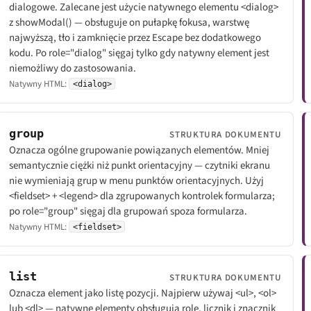
dialogowe. Zalecane jest użycie natywnego elementu <dialog>
z showModal() — obsługuje on pułapkę fokusa, warstwę
najwyższą, tło i zamknięcie przez Escape bez dodatkowego
kodu. Po role="dialog" sięgaj tylko gdy natywny element jest
niemożliwy do zastosowania.
Natywny HTML:
<dialog>
group
STRUKTURA DOKUMENTU
Oznacza ogólne grupowanie powiązanych elementów. Mniej
semantycznie ciężki niż punkt orientacyjny — czytniki ekranu
nie wymieniają grup w menu punktów orientacyjnych. Użyj
<fieldset> + <legend> dla zgrupowanych kontrolek formularza;
po role="group" sięgaj dla grupowań spoza formularza.
Natywny HTML:
<fieldset>
list
STRUKTURA DOKUMENTU
Oznacza element jako listę pozycji. Najpierw używaj <ul>, <ol>
lub <dl> — natywne elementy obsługują rolę, licznik i znacznik