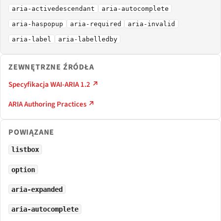
aria-activedescendant
aria-autocomplete
aria-haspopup
aria-required
aria-invalid
aria-label
aria-labelledby
ZEWNĘTRZNE ŹRÓDŁA
Specyfikacja WAI-ARIA 1.2 ↗
ARIA Authoring Practices ↗
POWIĄZANE
listbox
option
aria-expanded
aria-autocomplete