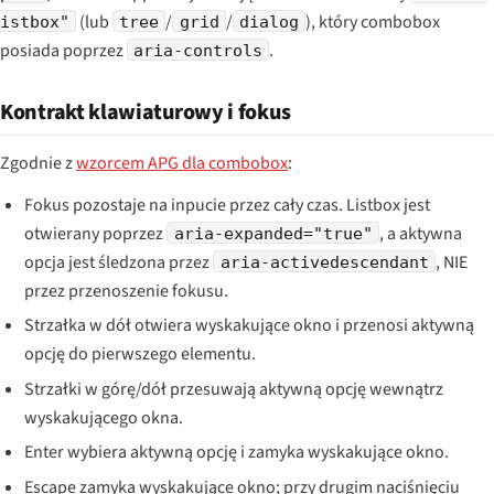
(lub
/
/
), który combobox
istbox"
tree
grid
dialog
posiada poprzez
.
aria-controls
Kontrakt klawiaturowy i fokus
Zgodnie z
wzorcem APG dla combobox
:
Fokus pozostaje na inpucie przez cały czas. Listbox jest
otwierany poprzez
, a aktywna
aria-expanded="true"
opcja jest śledzona przez
, NIE
aria-activedescendant
przez przenoszenie fokusu.
Strzałka w dół otwiera wyskakujące okno i przenosi aktywną
opcję do pierwszego elementu.
Strzałki w górę/dół przesuwają aktywną opcję wewnątrz
wyskakującego okna.
Enter wybiera aktywną opcję i zamyka wyskakujące okno.
Escape zamyka wyskakujące okno; przy drugim naciśnięciu