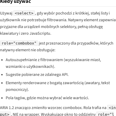
Kiedy używać
Używaj
, gdy wybór pochodzi z krótkiej, stałej listy i
<select>
użytkownik nie potrzebuje filtrowania. Natywny element zapewnia
przyjazne dla urządzeń mobilnych selektory, pełną obsługę
klawiatury i zero JavaScriptu.
jest przeznaczony dla przypadków, których
role="combobox"
natywny element nie obsługuje:
Autouzupełnianie z filtrowaniem (wyszukiwanie miast,
wzmianki o użytkownikach).
Sugestie pobierane ze zdalnego API.
Elementy renderowane z bogatą zawartością (awatary, tekst
pomocniczy).
Pola tagów, gdzie można wybrać wiele wartości.
ARIA 1.2 znacząco zmieniło wzorzec combobox. Rola trafia na
<in
, NIE na wrapper. Wyskakujące okno to oddzielny
put>
role="l