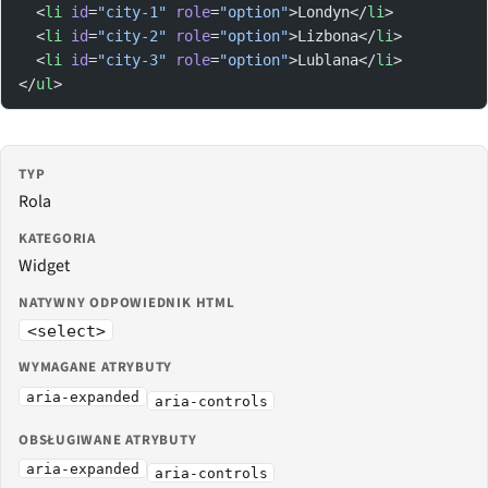
  <
li
 id
=
"city-1"
 role
=
"option"
>Londyn</
li
>
  <
li
 id
=
"city-2"
 role
=
"option"
>Lizbona</
li
>
  <
li
 id
=
"city-3"
 role
=
"option"
>Lublana</
li
>
</
ul
>
TYP
Rola
KATEGORIA
Widget
NATYWNY ODPOWIEDNIK HTML
<select>
WYMAGANE ATRYBUTY
aria-expanded
aria-controls
OBSŁUGIWANE ATRYBUTY
aria-expanded
aria-controls