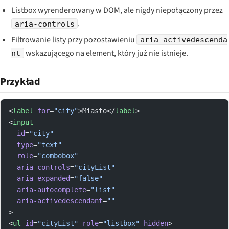
Listbox wyrenderowany w DOM, ale nigdy niepołączony przez
.
aria-controls
Filtrowanie listy przy pozostawieniu
aria-activedescenda
wskazującego na element, który już nie istnieje.
nt
Przykład
<
label
 for
=
"city"
>Miasto</
label
>
<
input
  id
=
"city"
  type
=
"text"
  role
=
"combobox"
  aria-controls
=
"cityList"
  aria-expanded
=
"false"
  aria-autocomplete
=
"list"
  aria-activedescendant
=
""
>
<
ul
 id
=
"cityList"
 role
=
"listbox"
 hidden
>