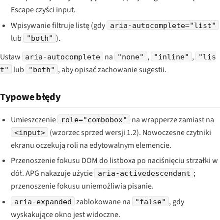
Escape czyści input.
Wpisywanie filtruje listę (gdy
aria-autocomplete="list"
lub
).
"both"
Ustaw
na
,
,
aria-autocomplete
"none"
"inline"
"lis
lub
, aby opisać zachowanie sugestii.
t"
"both"
Typowe błędy
Umieszczenie
na wrapperze zamiast na
role="combobox"
(wzorzec sprzed wersji 1.2). Nowoczesne czytniki
<input>
ekranu oczekują roli na edytowalnym elemencie.
Przenoszenie fokusu DOM do listboxa po naciśnięciu strzałki w
dół. APG nakazuje użycie
;
aria-activedescendant
przenoszenie fokusu uniemożliwia pisanie.
zablokowane na
, gdy
aria-expanded
"false"
wyskakujące okno jest widoczne.