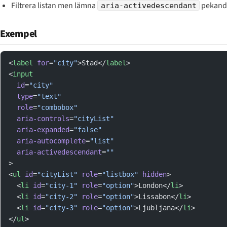
Filtrera listan men lämna
pekande 
aria-activedescendant
Exempel
<
label
 for
=
"city"
>Stad</
label
>
<
input
  id
=
"city"
  type
=
"text"
  role
=
"combobox"
  aria-controls
=
"cityList"
  aria-expanded
=
"false"
  aria-autocomplete
=
"list"
  aria-activedescendant
=
""
>
<
ul
 id
=
"cityList"
 role
=
"listbox"
 hidden
>
  <
li
 id
=
"city-1"
 role
=
"option"
>London</
li
>
  <
li
 id
=
"city-2"
 role
=
"option"
>Lissabon</
li
>
  <
li
 id
=
"city-3"
 role
=
"option"
>Ljubljana</
li
>
</
ul
>