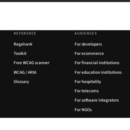
REFERENCE
AUDIENCES
Regelverk
For developers
Toolkit
For ecommerce
Free WCAG scanner
For financial institutions
WCAG / ARIA
For education institutions
Glossary
For hospitality
For telecoms
For software integrators
For NGOs