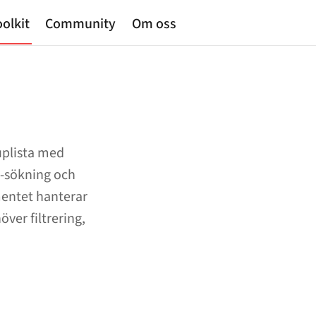
olkit
Community
Om oss
plista med
-sökning och
mentet hanterar
ver filtrering,