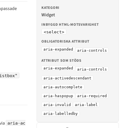
KATEGORI
anpassade
Widget
INBYGGD HTML-MOTSVARIGHET
<select>
OBLIGATORISKA ATTRIBUT
aria-expanded
aria-controls
ATTRIBUT SOM STÖDS
aria-expanded
aria-controls
istbox"
aria-activedescendant
aria-autocomplete
aria-haspopup
aria-required
aria-invalid
aria-label
aria-labelledby
 via
aria-ac