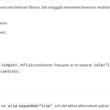
ndaren inte behöver filtrera. Det inbyggda elementet levererar mobil
arar:
en).
, INTE på omslutaren. Popupen är en separat
<input>
role="l
.
-controls
 via
och det aktiva alternativet spåras
aria-expanded="true"