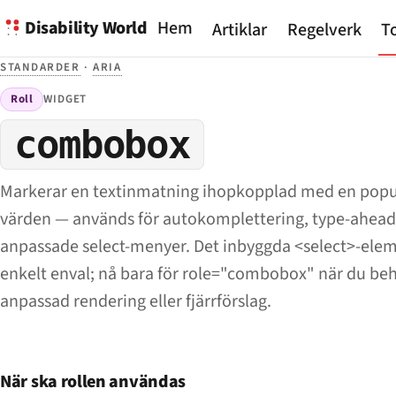
Disability World
Hem
Artiklar
Regelverk
To
STANDARDER
·
ARIA
Roll
WIDGET
combobox
Markerar en textinmatning ihopkopplad med en popu
värden — används för autokomplettering, type-ahead
anpassade select-menyer. Det inbyggda <select>-ele
enkelt enval; nå bara för role="combobox" när du behö
anpassad rendering eller fjärrförslag.
När ska rollen användas