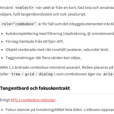
Använd
när valet är från en kort, fast lista och anvä
<select>
väljare, fullt tangentbordsstöd och noll JavaScript.
är för fall som det inbyggda elementet inte kl
role="combobox"
Autokomplettering med filtrering (stadsökning, @-omnämnand
Förslag hämtade från ett fjärr-API.
Objekt renderade med rikt innehåll (avatarer, sekundär text).
Tagginmatningar där flera värden kan väljas.
ARIA 1.2 ändrade combobox-mönstret avsevärt. Rollen placeras på
(eller
/
/
) som comboboxen äger via
tree
grid
dialog
aria
Tangentbord och fokuskontrakt
Enligt
APG:s combobox-mönster
:
Fokus stannar på inmatningsfältet hela tiden. Listboxen öppnas