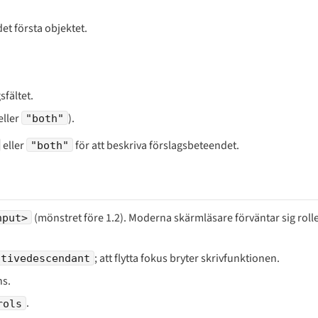
det första objektet.
fältet.
eller
).
"both"
eller
för att beskriva förslagsbeteendet.
"both"
(mönstret före 1.2). Moderna skärmläsare förväntar sig roll
nput>
; att flytta fokus bryter skrivfunktionen.
ctivedescendant
ns.
.
rols