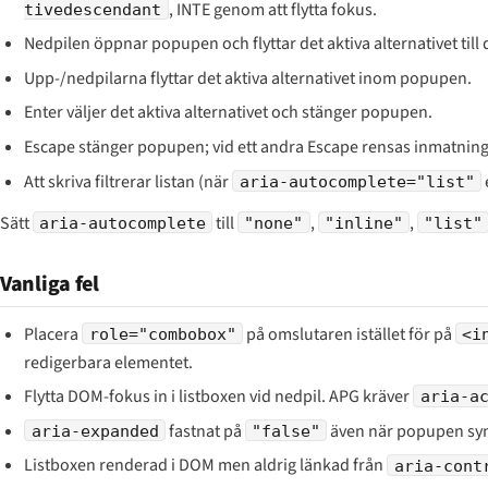
, INTE genom att flytta fokus.
tivedescendant
Nedpilen öppnar popupen och flyttar det aktiva alternativet till 
Upp-/nedpilarna flyttar det aktiva alternativet inom popupen.
Enter väljer det aktiva alternativet och stänger popupen.
Escape stänger popupen; vid ett andra Escape rensas inmatnings
Att skriva filtrerar listan (när
aria-autocomplete="list"
Sätt
till
,
,
aria-autocomplete
"none"
"inline"
"list"
Vanliga fel
Placera
på omslutaren istället för på
role="combobox"
<i
redigerbara elementet.
Flytta DOM-fokus in i listboxen vid nedpil. APG kräver
aria-a
fastnat på
även när popupen sy
aria-expanded
"false"
Listboxen renderad i DOM men aldrig länkad från
aria-cont