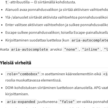
-attribuutilla — EI siirtämällä kohdistusta.
t
Alanuoli avaa ponnahdusvalikon ja siirtää aktiivisen vaihtoehd
Ylä-/alanuolet siirtävät aktiivista vaihtoehtoa ponnahdusvalikoi
Enter valitsee aktiivisen vaihtoehdon ja sulkee ponnahdusvalik
Escape sulkee ponnahdusvalikon; toisella Escape-painalluksell
Kirjoittaminen suodattaa luetteloa (kun
aria-autocomplet
Aseta
arvoksi
,
,
aria-autocomplete
"none"
"inline"
"
Yleisiä virheitä
:n asettaminen kääreelementtiin eikä
role="combobox"
<i
roolia muokattavassa elementissä.
DOM-kohdistuksen siirtäminen luetteloon alanuolella. APG vaat
kirjoittamisen.
juuttuneena
:en vaikka ponnahd
aria-expanded
"false"