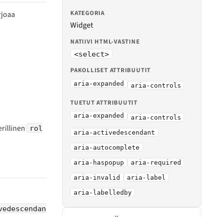
KATEGORIA
rjoaa
Widget
NATIIVI HTML-VASTINE
<select>
PAKOLLISET ATTRIBUUTIT
aria-expanded
aria-controls
TUETUT ATTRIBUUTIT
aria-expanded
aria-controls
erillinen
rol
aria-activedescendant
aria-autocomplete
aria-haspopup
aria-required
aria-invalid
aria-label
aria-labelledby
vedescendan