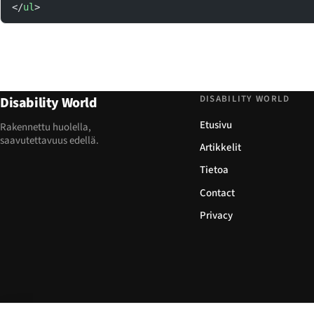
</
ul
>
DISABILITY WORLD
Disability World
Etusivu
Rakennettu huolella,
saavutettavuus edellä.
Artikkelit
Tietoa
Contact
Privacy