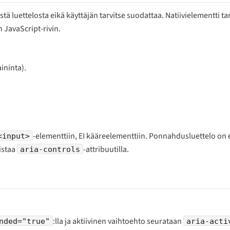
stä luettelosta eikä käyttäjän tarvitse suodattaa. Natiivielementti ta
 JavaScript-rivin.
ininta).
-elementtiin, EI kääreelementtiin. Ponnahdusluettelo on 
<input>
istaa
-attribuutilla.
aria-controls
:lla ja aktiivinen vaihtoehto seurataan
nded="true"
aria-acti