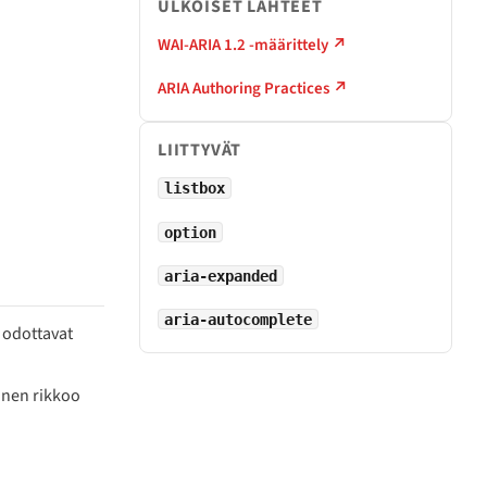
ULKOISET LÄHTEET
WAI-ARIA 1.2 -määrittely ↗
ARIA Authoring Practices ↗
LIITTYVÄT
listbox
option
aria-expanded
aria-autocomplete
 odottavat
minen rikkoo