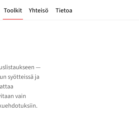
Toolkit
Yhteisö
Tietoa
duslistaukseen —
n syötteissä ja
kattaa
itaan vain
kuehdotuksiin.