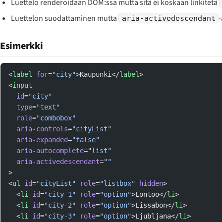
Luettelo renderoidaan DOM:ssa mutta sitä ei koskaan linkitetä
Luettelon suodattaminen mutta
-
aria-activedescendant
Esimerkki
<
label
 for
=
"city"
>Kaupunki</
label
>
<
input
  id
=
"city"
  type
=
"text"
  role
=
"combobox"
  aria-controls
=
"cityList"
  aria-expanded
=
"false"
  aria-autocomplete
=
"list"
  aria-activedescendant
=
""
>
<
ul
 id
=
"cityList"
 role
=
"listbox"
 hidden
>
  <
li
 id
=
"city-1"
 role
=
"option"
>Lontoo</
li
>
  <
li
 id
=
"city-2"
 role
=
"option"
>Lissabon</
li
>
  <
li
 id
=
"city-3"
 role
=
"option"
>Ljubljana</
li
>