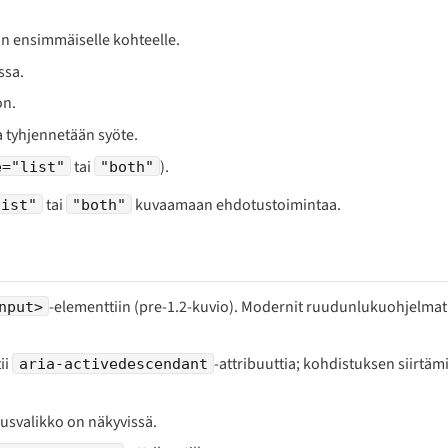
on ensimmäiselle kohteelle.
ssa.
on.
a tyhjennetään syöte.
tai
).
e="list"
"both"
tai
kuvaamaan ehdotustoimintaa.
list"
"both"
-elementtiin (pre-1.2-kuvio). Modernit ruudunlukuohjelmat
nput>
ii
-attribuuttia; kohdistuksen siirtä
aria-activedescendant
usvalikko on näkyvissä.