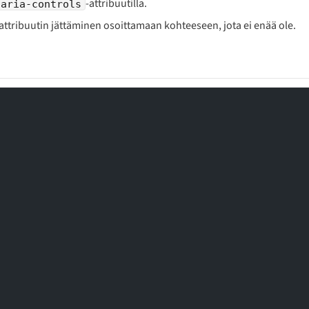
-attribuutilla.
aria-controls
attribuutin jättäminen osoittamaan kohteeseen, jota ei enää ole.