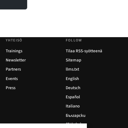
YHTEISÖ
FOLLOW
Trainings
Tilaa RSS-syötteenä
Newsletter
Sitemap
Partners
llms.txt
Events
English
Press
Deutsch
Español
Italiano
Български
简体中文