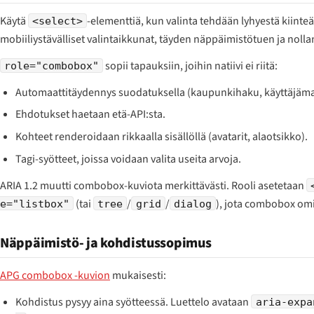
Käytä
-elementtiä, kun valinta tehdään lyhyestä kiinteä
<select>
mobiiliystävälliset valintaikkunat, täyden näppäimistötuen ja nollan
sopii tapauksiin, joihin natiivi ei riitä:
role="combobox"
Automaattitäydennys suodatuksella (kaupunkihaku, käyttäjäma
Ehdotukset haetaan etä-API:sta.
Kohteet renderoidaan rikkaalla sisällöllä (avatarit, alaotsikko).
Tagi-syötteet, joissa voidaan valita useita arvoja.
ARIA 1.2 muutti combobox-kuviota merkittävästi. Rooli asetetaan
(tai
/
/
), jota combobox om
e="listbox"
tree
grid
dialog
Näppäimistö- ja kohdistussopimus
APG combobox -kuvion
mukaisesti:
Kohdistus pysyy aina syötteessä. Luettelo avataan
aria-expa