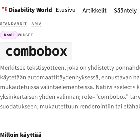
Disability World
Etusivu
Artikkelit
Sääntely
STANDARDIT
·
ARIA
Rooli
WIDGET
combobox
Merkitsee tekstisyötteen, joka on yhdistetty ponnah
käytetään automaattitäydennyksessä, ennustavan hau
mukautetuissa valintaelementeissä. Natiivi <select> 
yksinkertaisen yhden valinnan; role="combobox" tarv
suodatukseen, mukautettuun renderointiin tai etäha
Milloin käyttää