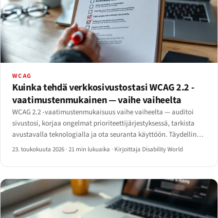
WCAG
Kuinka tehdä verkkosivustostasi WCAG 2.2 -
vaatimustenmukainen — vaihe vaiheelta
WCAG 2.2 -vaatimustenmukaisuus vaihe vaiheelta — auditoi
sivustosi, korjaa ongelmat prioriteettijärjestyksessä, tarkista
avustavalla teknologialla ja ota seuranta käyttöön. Täydellinen
vuoden 2026 toimintaohjelma.
23. toukokuuta 2026
·
21 min lukuaika
·
Kirjoittaja Disability World