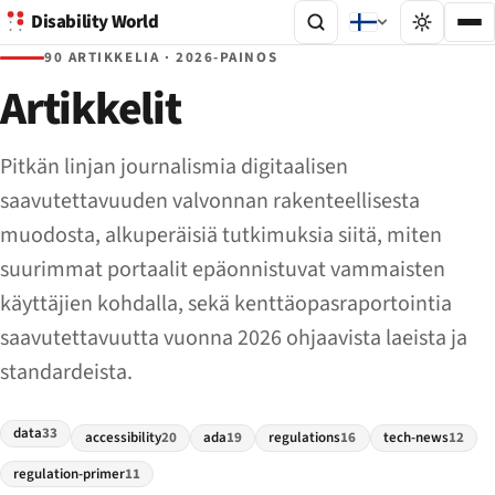
Disability World
90 ARTIKKELIA · 2026-PAINOS
Artikkelit
Pitkän linjan journalismia digitaalisen
saavutettavuuden valvonnan rakenteellisesta
muodosta, alkuperäisiä tutkimuksia siitä, miten
suurimmat portaalit epäonnistuvat vammaisten
käyttäjien kohdalla, sekä kenttäopasraportointia
saavutettavuutta vuonna 2026 ohjaavista laeista ja
standardeista.
data
33
accessibility
20
ada
19
regulations
16
tech-news
12
regulation-primer
11