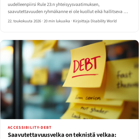
uudelleenpiirsi Rule 23:n yhteisyysvaatimuksen,
saavutettavuuden ryhmäkanne ei ole kuollut eikä hallitseva —
se on hitaasti elpyvä väline.
22. toukokuuta 2026
·
20 min lukuaika
·
Kirjoittaja Disability World
ACCESSIBILITY-DEBT
Saavutettavuusvelka on teknistä velkaa: