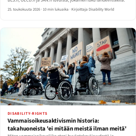
BLS:n, OECD:n ja JAN:n luvuista, jokainen luku lähdeviitteellä.
25. toukokuuta 2026
·
10 min lukuaika
·
Kirjoittaja Disability World
DISABILITY-RIGHTS
Vammaisoikeusaktivismin historia:
takahuoneista 'ei mitään meistä ilman meitä'