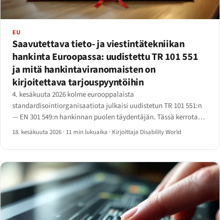
EU
Saavutettava tieto- ja viestintätekniikan
hankinta Euroopassa: uudistettu TR 101 551
ja mitä hankintaviranomaisten on
kirjoitettava tarjouspyyntöihin
4. kesäkuuta 2026 kolme eurooppalaista
standardisointiorganisaatiota julkaisi uudistetun TR 101 551:n
— EN 301 549:n hankinnan puolen täydentäjän. Tässä kerrotaan,
mitä se muuttaa hankintaviranomaisten ja tarjouskilpailuun
18. kesäkuuta 2026
·
11 min lukuaika
·
Kirjoittaja Disability World
osallistuvien toimittajien kannalta.