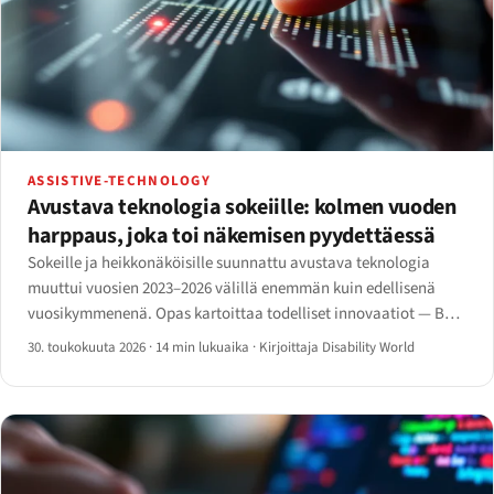
ASSISTIVE-TECHNOLOGY
Avustava teknologia sokeiille: kolmen vuoden
harppaus, joka toi näkemisen pyydettäessä
Sokeille ja heikkonäköisille suunnattu avustava teknologia
muuttui vuosien 2023–2026 välillä enemmän kuin edellisenä
vuosikymmenenä. Opas kartoittaa todelliset innovaatiot — Be
My AI, Ray-Ban Meta, älykeppi, Monarch ja
30. toukokuuta 2026
·
14 min lukuaika
·
Kirjoittaja Disability World
tekoälyruudunlukuohjelmat.