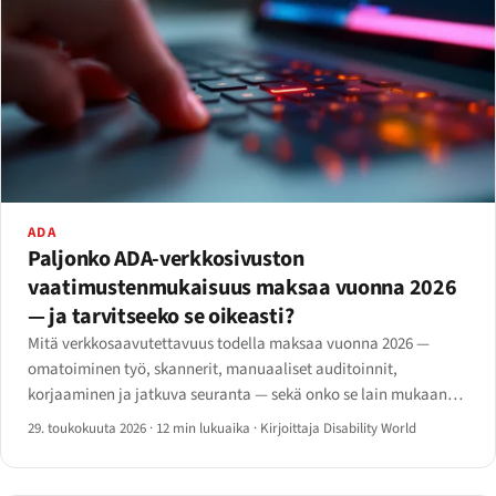
ADA
Paljonko ADA-verkkosivuston
vaatimustenmukaisuus maksaa vuonna 2026
— ja tarvitseeko se oikeasti?
Mitä verkkosaavutettavuus todella maksaa vuonna 2026 —
omatoiminen työ, skannerit, manuaaliset auditoinnit,
korjaaminen ja jatkuva seuranta — sekä onko se lain mukaan
pakollista, mitä tapahtuu jos laiminlyö velvollisuuden ja milloin
29. toukokuuta 2026
·
12 min lukuaika
·
Kirjoittaja Disability World
kannattaa palkata ammattilainen.