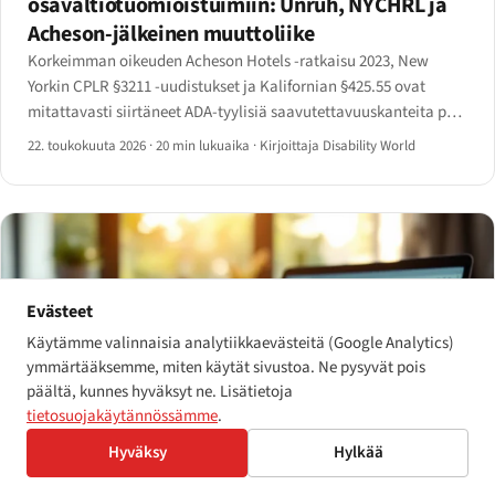
osavaltiotuomioistuimiin: Unruh, NYCHRL ja
Acheson-jälkeinen muuttoliike
Korkeimman oikeuden Acheson Hotels -ratkaisu 2023, New
Yorkin CPLR §3211 -uudistukset ja Kalifornian §425.55 ovat
mitattavasti siirtäneet ADA-tyylisiä saavutettavuuskanteita pois
liittovaltion tuomioistuimista osavaltion oikeuksiin.
22. toukokuuta 2026
·
20 min lukuaika
·
Kirjoittaja Disability World
Evästeet
Käytämme valinnaisia analytiikkaevästeitä (Google Analytics)
ymmärtääksemme, miten käytät sivustoa. Ne pysyvät pois
päältä, kunnes hyväksyt ne. Lisätietoja
tietosuojakäytännössämme
.
Hyväksy
Hylkää