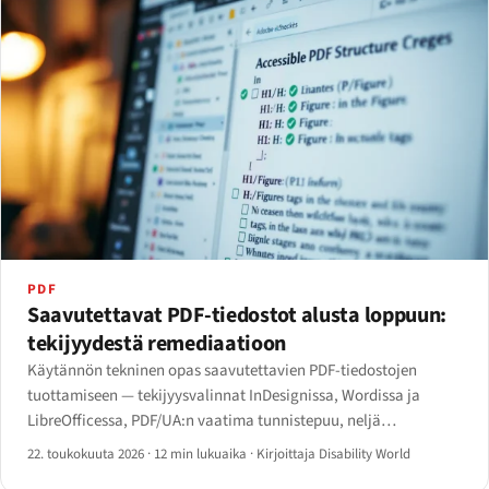
PDF
Saavutettavat PDF-tiedostot alusta loppuun:
tekijyydestä remediaatioon
Käytännön tekninen opas saavutettavien PDF-tiedostojen
tuottamiseen — tekijyysvalinnat InDesignissa, Wordissa ja
LibreOfficessa, PDF/UA:n vaatima tunnistepuu, neljä
remediaatiotyökalua sekä se, miten JAWS, NVDA, VoiceOver ja
22. toukokuuta 2026
·
12 min lukuaika
·
Kirjoittaja Disability World
ChromeVox käsittelevät merkittyä PDF-tiedostoa eri tavoin.