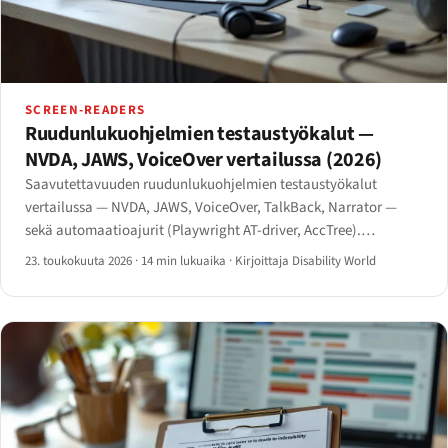
SCREEN-READERS
Ruudunlukuohjelmien testaustyökalut —
NVDA, JAWS, VoiceOver vertailussa (2026)
Saavutettavuuden ruudunlukuohjelmien testaustyökalut
vertailussa — NVDA, JAWS, VoiceOver, TalkBack, Narrator —
sekä automaatioajurit (Playwright AT-driver, AccTree).
Testaustyönkulku 2026.
23. toukokuuta 2026
·
14 min lukuaika
·
Kirjoittaja Disability World