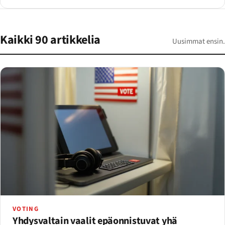
Kaikki 90 artikkelia
Uusimmat ensin.
VOTING
Yhdysvaltain vaalit epäonnistuvat yhä