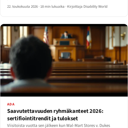
22. toukokuuta 2026
·
18 min lukuaika
·
Kirjoittaja Disability World
ADA
Saavutettavuuden ryhmäkanteet 2026:
sertifiointitrendit ja tulokset
Viisitoista vuotta sen jälkeen kun Wal-Mart Stores v. Dukes