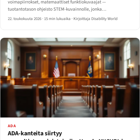
voimapiirrokset, matemaattiset funktiokuvaajat —
tuotantotason ohjeisto STEM-kuvainnolle, jonka
ruudunlukuohjelmat, pistenäytöt ja kuvailutulkkausvirrat
22. toukokuuta 2026
·
15 min lukuaika
·
Kirjoittaja Disability World
voivat aidosti käyttää.
ADA
ADA-kanteita siirtyy