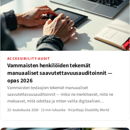
ACCESSIBILITY-AUDIT
Vammaisten henkilöiden tekemät
manuaaliset saavutettavuusauditoinnit —
opas 2026
Vammaisten testaajien tekemät manuaaliset
saavutettavuusauditoinnit — miksi ne merkitsevät, mitä ne
maksavat, mitä odottaa ja miten valita digitaalisen
saavutettavuuden auditointiyritys vuonna 2026.
23. toukokuuta 2026
·
13 min lukuaika
·
Kirjoittaja Disability World