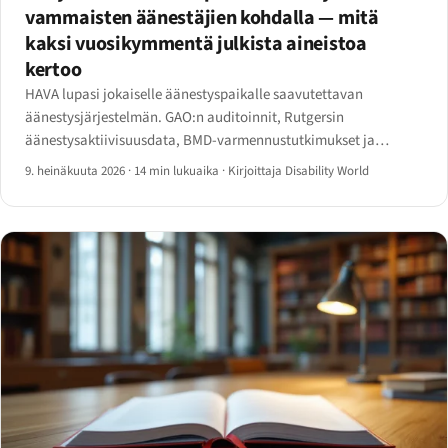
vammaisten äänestäjien kohdalla — mitä
kaksi vuosikymmentä julkista aineistoa
kertoo
HAVA lupasi jokaiselle äänestyspaikalle saavutettavan
äänestysjärjestelmän. GAO:n auditoinnit, Rutgersin
äänestysaktiivisuusdata, BMD-varmennustutkimukset ja
äänestäjärekisteröintiskannaukset osoittavat kuilun, joka on
9. heinäkuuta 2026
·
14 min lukuaika
·
Kirjoittaja Disability World
jäljellä — sekä ADA Title II:n verkkomääräajat, jotka osuvat nyt
vuoteen 2027.