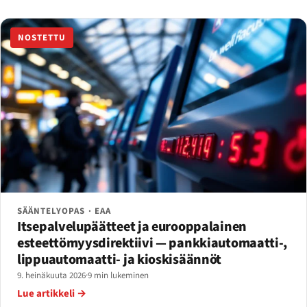
NOSTETTU
SÄÄNTELYOPAS · EAA
Itsepalvelupäätteet ja eurooppalainen
esteettömyysdirektiivi — pankkiautomaatti-,
lippuautomaatti- ja kioskisäännöt
9. heinäkuuta 2026
·
9 min lukeminen
Lue artikkeli →