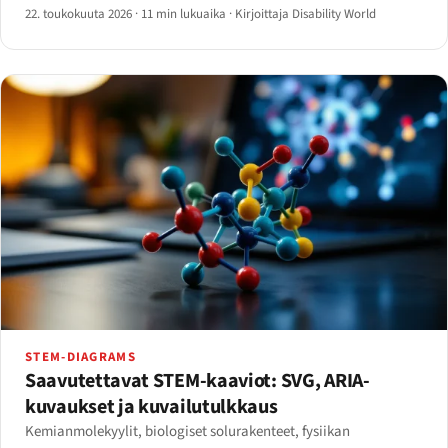
Reveal.js / Slidev / Marp-reitti — päätöspuulla oikean työkalun
22. toukokuuta 2026
·
11 min lukuaika
·
Kirjoittaja Disability World
valitsemiseen.
STEM-DIAGRAMS
Saavutettavat STEM-kaaviot: SVG, ARIA-
kuvaukset ja kuvailutulkkaus
Kemianmolekyylit, biologiset solurakenteet, fysiikan