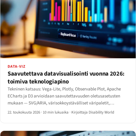
DATA-VIZ
Saavutettava datavisualisointi vuonna 2026:
toimiva teknologiapino
Tekninen katsaus: Vega-Lite, Plotly, Observable Plot, Apache
ECharts ja D3 arvioidaan saavutettavuuden oletusasetusten
mukaan — SVG/ARIA, värisokkoystävälliset väripaletit,
näppäimistönavigaatio, ruudunlukuohjelmarakenne ja
22. toukokuuta 2026
·
10 min lukuaika
·
Kirjoittaja Disability World
vaihtoehtoinen taulukkonäkymä.