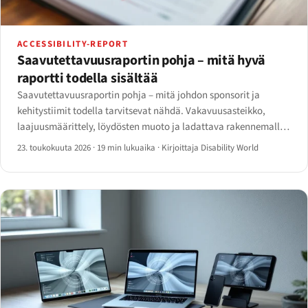
ACCESSIBILITY-REPORT
Saavutettavuusraportin pohja – mitä hyvä
raportti todella sisältää
Saavutettavuusraportin pohja – mitä johdon sponsorit ja
kehitystiimit todella tarvitsevat nähdä. Vakavuusasteikko,
laajuusmäärittely, löydösten muoto ja ladattava rakennemalli
vuodelle 2026.
23. toukokuuta 2026
·
19 min lukuaika
·
Kirjoittaja Disability World