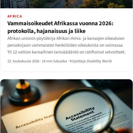
AFRICA
Vammaisoikeudet Afrikassa vuonna 2026:
protokolla, hajanaisuus ja liike
Afrikan unionin pöytäkirja Afrikan ihmis- ja kansojen oikeuksien
peruskirjaan vammaisten henkilöiden oikeuksista on voimassa.
Yli 12 valtion kansallinen lainsäädäntö on ratifioinut velvoitteet.
22. toukokuuta 2026
·
14 min lukuaika
·
Kirjoittaja Disability World