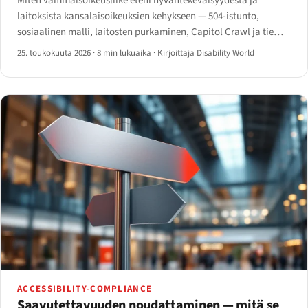
Miten vammaisoikeusliike eteni hyväntekeväisyydestä ja
laitoksista kansalaisoikeuksien kehykseen — 504-istunto,
sosiaalinen malli, laitosten purkaminen, Capitol Crawl ja tie
YK:n CRPD:hen.
25. toukokuuta 2026
·
8 min lukuaika
·
Kirjoittaja Disability World
ACCESSIBILITY-COMPLIANCE
Saavutettavuuden noudattaminen — mitä se