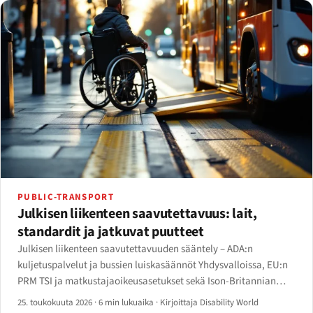
PUBLIC-TRANSPORT
Julkisen liikenteen saavutettavuus: lait,
standardit ja jatkuvat puutteet
Julkisen liikenteen saavutettavuuden sääntely – ADA:n
kuljetuspalvelut ja bussien luiskasäännöt Yhdysvalloissa, EU:n
PRM TSI ja matkustajaoikeusasetukset sekä Ison-Britannian
PSVAR – sekä jatkuvat puutteet laiturista sovellukseen.
25. toukokuuta 2026
·
6 min lukuaika
·
Kirjoittaja Disability World