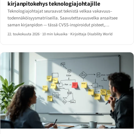
kirjanpitokehys teknologiajohtajille
Teknologiajohtajat seuraavat teknistä velkaa vakavuus–
todennäköisyysmatriiseilla. Saavutettavuusvelka ansaitsee
saman kirjanpidon — tässä CVSS-inspiroidut pisteet,
kustannusarvio, portfolionäkymä ja neljännesvuosittainen
22. toukokuuta 2026
·
10 min lukuaika
·
Kirjoittaja Disability World
burn-down-kojelauta.