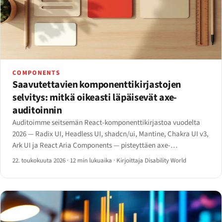
COMPONENTS
Saavutettavien komponenttikirjastojen
selvitys: mitkä oikeasti läpäisevät axe-
auditoinnin
Auditoimme seitsemän React-komponenttikirjastoa vuodelta
2026 — Radix UI, Headless UI, shadcn/ui, Mantine, Chakra UI v3,
Ark UI ja React Aria Components — pisteyttäen axe-
läpäisyasteen, ARIA-kattavuuden, näppäimistösopimukset ja
22. toukokuuta 2026
·
12 min lukuaika
·
Kirjoittaja Disability World
bundle-koon.