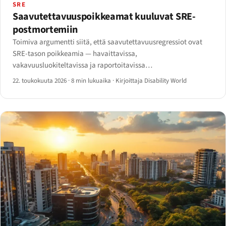
SRE
Saavutettavuuspoikkeamat kuuluvat SRE-
postmortemiin
Toimiva argumentti siitä, että saavutettavuusregressiot ovat
SRE-tason poikkeamia — havaittavissa,
vakavuusluokiteltavissa ja raportoitavissa
PagerDuty/Opsgenie/Statuspageen.
22. toukokuuta 2026
·
8 min lukuaika
·
Kirjoittaja Disability World