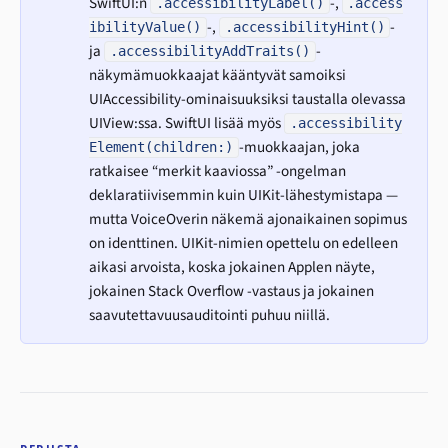
SwiftUI:n
-,
.accessibilityLabel()
.access
-,
-
ibilityValue()
.accessibilityHint()
ja
-
.accessibilityAddTraits()
näkymämuokkaajat kääntyvät samoiksi
UIAccessibility-ominaisuuksiksi taustalla olevassa
UIView:ssa. SwiftUI lisää myös
.accessibility
-muokkaajan, joka
Element(children:)
ratkaisee “merkit kaaviossa” -ongelman
deklaratiivisemmin kuin UIKit-lähestymistapa —
mutta VoiceOverin näkemä ajonaikainen sopimus
on identtinen. UIKit-nimien opettelu on edelleen
aikasi arvoista, koska jokainen Applen näyte,
jokainen Stack Overflow -vastaus ja jokainen
saavutettavuusauditointi puhuu niillä.