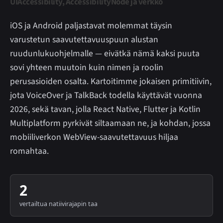
UIAccessibility, AccessibilityNode ja verkko
iOS ja Android paljastavat molemmat täysin
varustetun saavutettavuuspuun alustan
ruudunlukuohjelmalle — eivätkä nämä kaksi puuta
sovi yhteen muutoin kuin nimen ja roolin
perusasioiden osalta. Kartoitimme jokaisen primitiivin,
jota VoiceOver ja TalkBack todella käyttävät vuonna
2026, sekä tavan, jolla React Native, Flutter ja Kotlin
Multiplatform pyrkivät siltaamaan ne, ja kohdan, jossa
mobiiliverkon WebView-saavutettavuus hiljaa
romahtaa.
2
vertailtua natiivirajapin taa