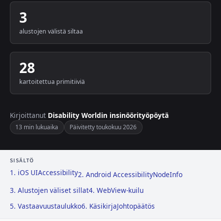
3
alustojen välistä siltaa
28
kartoitettua primitiiviä
Kirjoittanut
Disability Worldin insinöörityöpöytä
13 min lukuaika
Päivitetty toukokuu 2026
SISÄLTÖ
1. iOS UIAccessibility
2. Android AccessibilityNodeInfo
3. Alustojen väliset sillat
4. WebView-kuilu
5. Vastaavuustaulukko
6. Käsikirja
Johtopäätös