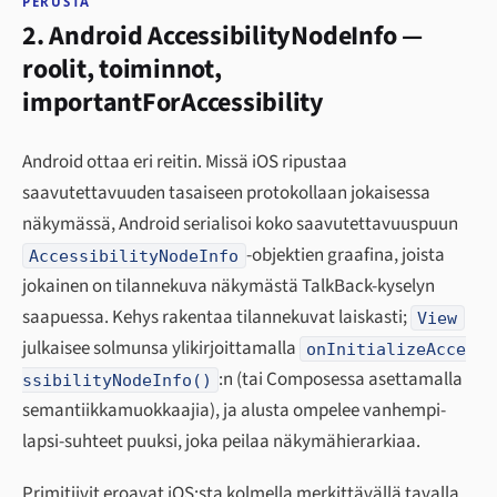
PERUSTA
2. Android AccessibilityNodeInfo —
roolit, toiminnot,
importantForAccessibility
Android ottaa eri reitin. Missä iOS ripustaa
saavutettavuuden tasaiseen protokollaan jokaisessa
näkymässä, Android serialisoi koko saavutettavuuspuun
-objektien graafina, joista
AccessibilityNodeInfo
jokainen on tilannekuva näkymästä TalkBack-kyselyn
saapuessa. Kehys rakentaa tilannekuvat laiskasti;
View
julkaisee solmunsa ylikirjoittamalla
onInitializeAcce
:n (tai Composessa asettamalla
ssibilityNodeInfo()
semantiikkamuokkaajia), ja alusta ompelee vanhempi-
lapsi-suhteet puuksi, joka peilaa näkymähierarkiaa.
Primitiivit eroavat iOS:sta kolmella merkittävällä tavalla.