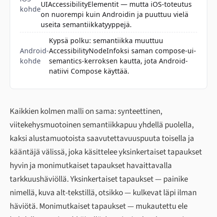
UIAccessibilityElementit — mutta iOS-toteutus
kohde
on nuorempi kuin Androidin ja puuttuu vielä
useita semantiikkatyyppejä.
Kypsä polku: semantiikka muuttuu
Android-
AccessibilityNodeInfoksi saman compose-ui-
kohde
semantics-kerroksen kautta, jota Android-
natiivi Compose käyttää.
Kaikkien kolmen malli on sama: synteettinen,
viitekehysmuotoinen semantiikkapuu yhdellä puolella,
kaksi alustamuotoista saavutettavuuspuuta toisella ja
kääntäjä välissä, joka käsittelee yksinkertaiset tapaukset
hyvin ja monimutkaiset tapaukset havaittavalla
tarkkuushäviöllä. Yksinkertaiset tapaukset — painike
nimellä, kuva alt-tekstillä, otsikko — kulkevat läpi ilman
häviötä. Monimutkaiset tapaukset — mukautettu ele