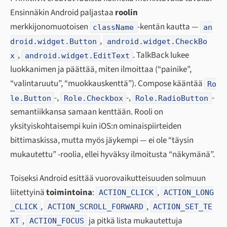
Ensinnäkin Android paljastaa
roolin
merkkijonomuotoisen
-kentän kautta —
className
an
,
droid.widget.Button
android.widget.CheckBo
,
. TalkBack lukee
x
android.widget.EditText
luokkanimen ja päättää, miten ilmoittaa (“painike”,
“valintaruutu”, “muokkauskenttä”). Compose kääntää
Ro
-,
-,
-
le.Button
Role.Checkbox
Role.RadioButton
semantiikkansa samaan kenttään. Rooli on
yksityiskohtaisempi kuin iOS:n ominaispiirteiden
bittimaskissa, mutta myös jäykempi — ei ole “täysin
mukautettu” -roolia, ellei hyväksy ilmoitusta “näkymänä”.
Toiseksi Android esittää vuorovaikutteisuuden solmuun
liitettyinä
toimintoina
:
,
ACTION_CLICK
ACTION_LONG
,
,
_CLICK
ACTION_SCROLL_FORWARD
ACTION_SET_TE
,
ja pitkä lista mukautettuja
XT
ACTION_FOCUS