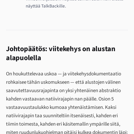
näyttää TalkBackille.
Johtopäätös: viitekehys on alustan
alapuolella
On houkuttelevaa uskoa — ja viitekehysdokumentaatio
rohkaisee tähän uskomukseen — että alustojen välinen
saavutettavuusrajapinta on yksi yhtenäinen abstraktio
kahden vastaavan natiivirajapin nan päälle. Osion 5
vastaavuustaulukko kumoaa yhtenäistämisen. Kaksi
natiivirajapin taa suunniteltiin itsenäisesti, kahden eri
tiimin toimesta, kahden eri käsitemallin ympärille siitä,
miten ruudunlukuohjelman pitäisi kulkea dokumentin läpi;