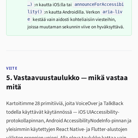
:n kautta iOS:lla tai
…)
announceForAccessibi
:n kautta Androidilla. Verkon
lity()
aria-liv
kestää vain aidosti kohteliaisiin viesteihin,
e
joissa muutaman sekunnin viive on hyväksyttävä.
VIITE
5. Vastaavuustaulukko — mikä vastaa
mitä
Kartoitimme 28 primitiiviä, joita VoiceOver ja TalkBack
todella käyttävät käytännössä — iOS UIAccessibility-
protokollapinnan, Android AccessibilityNodeInfo-pinnan ja
yleisimmin käytettyjen React Native- ja Flutter-alustojen
välisten proppien unioni. Alla oleva taulukko kattaa vain