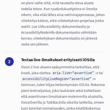
on pieni valhe siitä, mitä taustalla oleva alusta
todella tekee. Kun ruudunlukuohjelma ei ilmoita
oikein, vika elää lähes aina natiivirajapinnassa, johon
viitekehys käänsi, eikä viitekehyksen proprissa jonka
asetit. Lue UIAccessibility-dokumentaatio ja
AccessibilityNodeInfo-dokumentaatio vähintään
kerran; viitekehyksen dokumentaatio on järkevä
vasta sen jälkeen.
Testaa live-ilmoitukset erityisesti iOS:lla
2
Osion 2 live-alueen epäsymmetria tarkoittaa, että
koodi, joka olettaa
:n tai
aria-live=“assertive”
:n
accessibilityLiveRegion=“assertive”
toimivan, tulee hiljaa heikentymään iOS:lla. Rakenna
pieni testivaljastus, joka laukaisee sekä kohteliaan
että assertiivisen ilmoituksen molemmilla alustoilla,
VoiceOverilla ja TalkBackilla oikeilla laitteilla, ennen
kuin toimitat ominaisuuden, jonka käyttökokemus