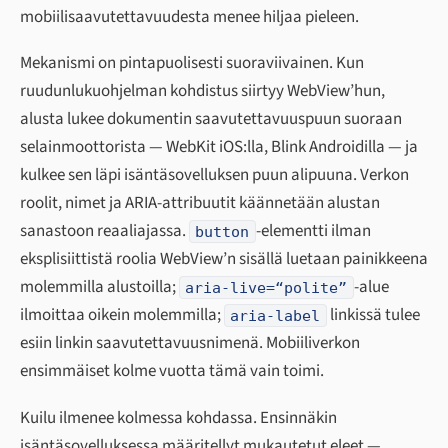
mobiilisaavutettavuudesta menee hiljaa pieleen.
Mekanismi on pintapuolisesti suoraviivainen. Kun
ruudunlukuohjelman kohdistus siirtyy WebView’hun,
alusta lukee dokumentin saavutettavuuspuun suoraan
selainmoottorista — WebKit iOS:lla, Blink Androidilla — ja
kulkee sen läpi isäntäsovelluksen puun alipuuna. Verkon
roolit, nimet ja ARIA-attribuutit käännetään alustan
sanastoon reaaliajassa.
-elementti ilman
button
eksplisiittistä roolia WebView’n sisällä luetaan painikkeena
molemmilla alustoilla;
-alue
aria-live=“polite”
ilmoittaa oikein molemmilla;
linkissä tulee
aria-label
esiin linkin saavutettavuusnimenä. Mobiiliverkon
ensimmäiset kolme vuotta tämä vain toimi.
Kuilu ilmenee kolmessa kohdassa. Ensinnäkin
isäntäsovelluksessa määritellyt mukautetut eleet —