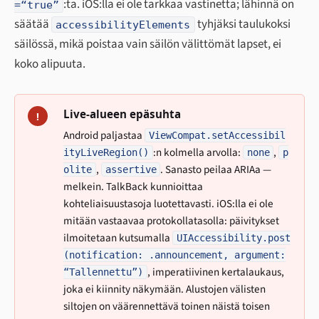
:ta. iOS:lla ei ole tarkkaa vastinetta; lähinnä on
=“true”
säätää
tyhjäksi taulukoksi
accessibilityElements
säilössä, mikä poistaa vain säilön välittömät lapset, ei
koko alipuuta.
Live-alueen epäsuhta
!
Android paljastaa
ViewCompat.setAccessibil
:n kolmella arvolla:
,
ityLiveRegion()
none
p
,
. Sanasto peilaa ARIAa —
olite
assertive
melkein. TalkBack kunnioittaa
kohteliaisuustasoja luotettavasti. iOS:lla ei ole
mitään vastaavaa protokollatasolla: päivitykset
ilmoitetaan kutsumalla
UIAccessibility.post
(notification: .announcement, argument:
, imperatiivinen kertalaukaus,
“Tallennettu”)
joka ei kiinnity näkymään. Alustojen välisten
siltojen on väärennettävä toinen näistä toisen