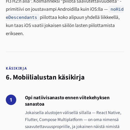
H3 H2:n alla”. Kolmanneksi “piilota saavutettavuudelta” -
primitiivi on joustavampi Androidilla kuin iOS:lla —
noHid
piilottaa koko alipuun yhdellä liikkeellä,
eDescendants
kun taas iOS vaatii jokaisen säilön lasten piilottamista
erikseen.
KÄSIKIRJA
6. Mobiilialustan käsikirja
Opi natiivisanasto ennen viitekehyksen
1
sanastoa
Jokaisella alustojen välisellä sillalla — React Native,
Flutter, Compose Multiplatform — on oma nimensä
saavutettavuuspropriille, ja jokainen näistä nimistä