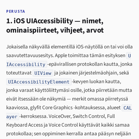
PERUSTA
1. iOS UIAccessibility — nimet,
ominaispiirteet, vihjeet, arvot
Jokaisella näkyvällä elementillä iOS-näytöllä on tai voi olla
saavutettavuusesitys. Apple toimittaa tämän esityksen
U
-epävirallisen protokollan kautta, jonka
IAccessibility
toteuttavat
ja jokainen järjestelmäohjain, sekä
UIView
-kevyen luokan kautta,
UIAccessibilityElement
jonka varaat käyttöliittymäsi osille, jotka piirretään mutta
eivät itsessään ole näkymiä — merkit omassa piirretyssä
kaaviossa, glyfit Core Graphics -kohtauksessa, alueet
CAL
-kerroksessa. VoiceOver, Switch Control, Full
ayer
Keyboard Access ja Voice Control käyttävät kaikki samaa
protokollaa; sen oppiminen kerralla antaa pääsyn neljään