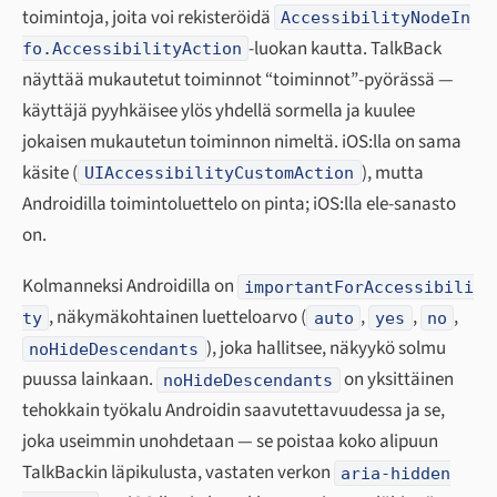
toimintoja, joita voi rekisteröidä
AccessibilityNodeIn
-luokan kautta. TalkBack
fo.AccessibilityAction
näyttää mukautetut toiminnot “toiminnot”-pyörässä —
käyttäjä pyyhkäisee ylös yhdellä sormella ja kuulee
jokaisen mukautetun toiminnon nimeltä. iOS:lla on sama
käsite (
), mutta
UIAccessibilityCustomAction
Androidilla toimintoluettelo
on
pinta; iOS:lla ele-sanasto
on.
Kolmanneksi Androidilla on
importantForAccessibili
, näkymäkohtainen luetteloarvo (
,
,
,
ty
auto
yes
no
), joka hallitsee, näkyykö solmu
noHideDescendants
puussa lainkaan.
on yksittäinen
noHideDescendants
tehokkain työkalu Androidin saavutettavuudessa ja se,
joka useimmin unohdetaan — se poistaa koko alipuun
TalkBackin läpikulusta, vastaten verkon
aria-hidden