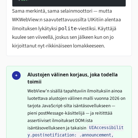
Sama merkintä, sama selainmoottori — mutta
WKWebView:n saavutettavuussilta UIKitiin alentaa
ilmoituksen lykätyksi
-viestiksi. Käyttäjä
polite
kuulee sen viiveellä, joskus sen jälkeen kun on jo
kirjoittanut nyt-rikkinäiseen lomakkeeseen.
Alustojen välinen korjaus, joka todella
+
toimii
WebView’n sisällä tapahtuviin ilmoituksiin ainoa
luotettava alustojen välinen malli vuonna 2026 on
tarjota JavaScript-silta isäntäsovellukseen —
pieni postMessage-käsittelijä — ja reititttää
assertiiviset ilmoitukset DOM:ista
isäntäsovellukseen ja takaisin
UIAccessibilit
y.post(notification: .announcement,