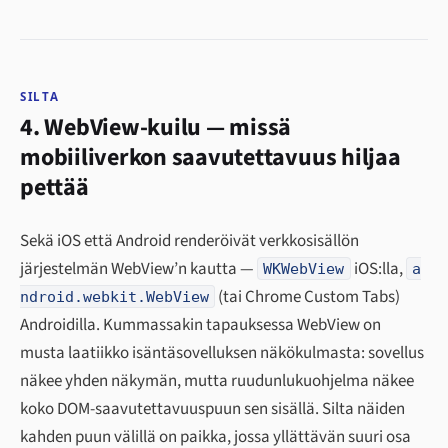
SILTA
4. WebView-kuilu — missä
mobiiliverkon saavutettavuus hiljaa
pettää
Sekä iOS että Android renderöivät verkkosisällön
järjestelmän WebView’n kautta —
iOS:lla,
WKWebView
a
(tai Chrome Custom Tabs)
ndroid.webkit.WebView
Androidilla. Kummassakin tapauksessa WebView on
musta laatiikko isäntäsovelluksen näkökulmasta: sovellus
näkee yhden näkymän, mutta ruudunlukuohjelma näkee
koko DOM-saavutettavuuspuun sen sisällä. Silta näiden
kahden puun välillä on paikka, jossa yllättävän suuri osa