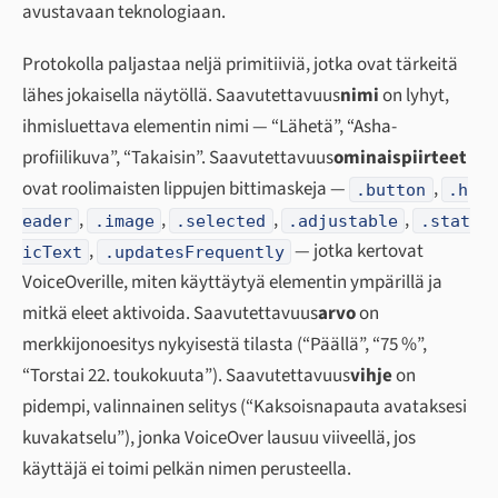
avustavaan teknologiaan.
Protokolla paljastaa neljä primitiiviä, jotka ovat tärkeitä
lähes jokaisella näytöllä. Saavutettavuus
nimi
on lyhyt,
ihmisluettava elementin nimi — “Lähetä”, “Asha-
profiilikuva”, “Takaisin”. Saavutettavuus
ominaispiirteet
ovat roolimaisten lippujen bittimaskeja —
,
.button
.h
,
,
,
,
eader
.image
.selected
.adjustable
.stat
,
— jotka kertovat
icText
.updatesFrequently
VoiceOverille, miten käyttäytyä elementin ympärillä ja
mitkä eleet aktivoida. Saavutettavuus
arvo
on
merkkijonoesitys nykyisestä tilasta (“Päällä”, “75 %”,
“Torstai 22. toukokuuta”). Saavutettavuus
vihje
on
pidempi, valinnainen selitys (“Kaksoisnapauta avataksesi
kuvakatselu”), jonka VoiceOver lausuu viiveellä, jos
käyttäjä ei toimi pelkän nimen perusteella.