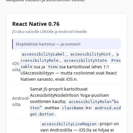
React Native 0.76
JS-silta natiiville UIKitille ja Android Viewille
Eksplisiittisin kartoitus — ja vuotavin
,
,
accessibilityLabel
accessibilityHint
a
,
ccessibilityRole
accessibilityState
Pres
iOS-
ssa ja
ssa kartoittuvat lähes 1:1
sable
View
silta
UIAccessibilityyn — mutta roolinimet ovat React
Nativen sanasto, eivät iOS:n.
Samat JS-proprit kartoittuvat
AccessibilityNodeInfoon Yoga-puolisen
Android-
sovittimen kautta;
accessibilityRole=“bu
silta
asettaa
:ksi
tton”
className
android.wid
.
get.Button
-propri on
accessibilityLiveRegion
vain Androidilla — iOS:lla se hiljaa ei