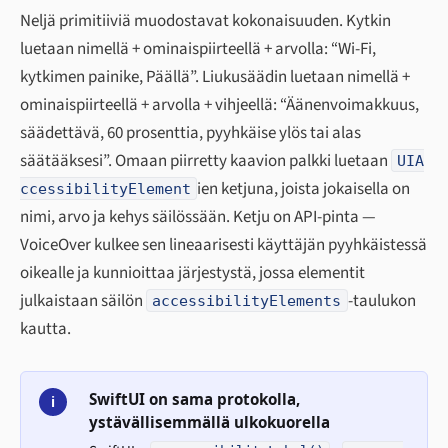
Neljä primitiiviä muodostavat kokonaisuuden. Kytkin
luetaan nimellä + ominaispiirteellä + arvolla: “Wi-Fi,
kytkimen painike, Päällä”. Liukusäädin luetaan nimellä +
ominaispiirteellä + arvolla + vihjeellä: “Äänenvoimakkuus,
säädettävä, 60 prosenttia, pyyhkäise ylös tai alas
säätääksesi”. Omaan piirretty kaavion palkki luetaan
UIA
ien ketjuna, joista jokaisella on
ccessibilityElement
nimi, arvo ja kehys säilössään. Ketju on API-pinta —
VoiceOver kulkee sen lineaarisesti käyttäjän pyyhkäistessä
oikealle ja kunnioittaa järjestystä, jossa elementit
julkaistaan säilön
-taulukon
accessibilityElements
kautta.
SwiftUI on sama protokolla,
i
ystävällisemmällä ulkokuorella