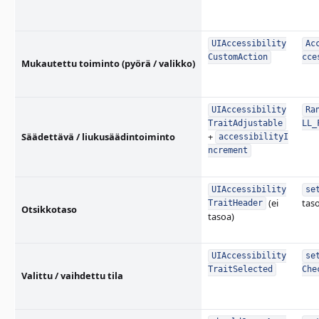
UIAccessibility
Ac
CustomAction
cce
Mukautettu toiminto (pyörä / valikko)
UIAccessibility
Ra
TraitAdjustable
LL_
Säädettävä / liukusäädintoiminto
+
accessibilityI
ncrement
UIAccessibility
se
(ei
tas
TraitHeader
Otsikkotaso
tasoa)
UIAccessibility
se
TraitSelected
Che
Valittu / vaihdettu tila