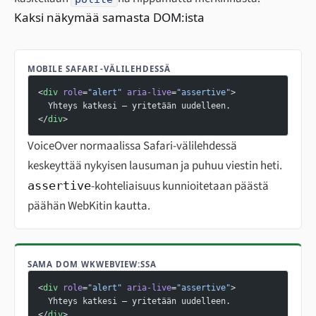
Kaksi näkymää samasta DOM:ista
MOBILE SAFARI -VÄLILEHDESSÄ
<
div
 role
=
"alert"
 aria-live
=
"assertive"
>
  Yhteys katkesi — yritetään uudelleen.
</
div
>
VoiceOver normaalissa Safari-välilehdessä
keskeyttää nykyisen lausuman ja puhuu viestin heti.
-kohteliaisuus kunnioitetaan päästä
assertive
päähän WebKitin kautta.
SAMA DOM WKWEBVIEW:SSA
<
div
 role
=
"alert"
 aria-live
=
"assertive"
>
  Yhteys katkesi — yritetään uudelleen.
</
div
>