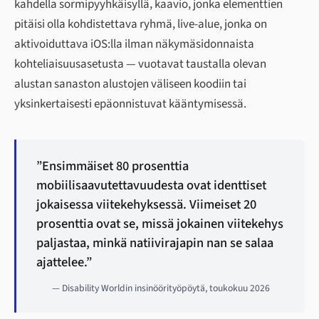
kahdella sormipyyhkäisyllä, kaavio, jonka elementtien
pitäisi olla kohdistettava ryhmä, live-alue, jonka on
aktivoiduttava iOS:lla ilman näkymäsidonnaista
kohteliaisuusasetusta — vuotavat taustalla olevan
alustan sanaston alustojen väliseen koodiin tai
yksinkertaisesti epäonnistuvat kääntymisessä.
”Ensimmäiset 80 prosenttia
mobiilisaavutettavuudesta ovat identtiset
jokaisessa viitekehyksessä. Viimeiset 20
prosenttia ovat se, missä jokainen viitekehys
paljastaa, minkä natiivirajapin nan se salaa
ajattelee.”
— Disability Worldin insinöörityöpöytä, toukokuu 2026