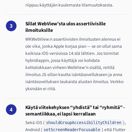
riippuu käyttäjän kuulemasta tilamuutoksesta.
Sillat WebView’sta ulos assertiivisille
3
ilmoituksille
WKWebView:n assertiivisten ilmoitusten alennus ei
ole vika, jonka Apple korjaa pian — se on ollut sama
kaikissa iOS-versioissa 14:stä lähtien. Jos toimitat
hybridiappin, jossa käyttäjä voi kohdata
kohtalokkaan virheen WebView’n sisällä, reititä
ilmoitus JS-sillan kautta isäntäsovellukseen ja anna
isäntäsovelluksen laukaista alustan ilmoitus. Verkko
yksinään ei riitä.
Käytä viitekehyksen “yhdistä” tai “ryhmitä” -
4
semantiikkaa, ei lapsi kerrallaan
Sekä iOS (
),
shouldGroupAccessibilityChildren
Android (
) että Flutter
setScreenReaderFocusable