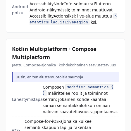
AccessibilityNodeInfo-solmuiksi Flutterin
Android-
Android-näkymässä; toiminnot muuttuvat
polku
AccessibilityActionsiksi; live-alue muuttuu
S
:ksi.
emanticsFlag.isLiveRegion
Kotlin Multiplatform · Compose
Multiplatform
Jaettu Compose-ajonaika · kohdekohtainen saavutettavuus
Uusin, eniten alustamuotoisia saumoja
Composen
Modifier.semantics {
määrittelee roolit ja toiminnot
}
Lähestymistapa
kerran; jokainen kohde kääntää
saman semantiikkalohkon omaan
natiiviin saavutettavuusrajapintaansa.
Compose-for-iOS-ajonaika kulkee
semantiikkapuun läpi ja rakentaa
iOS-