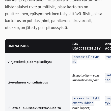
kiistanalaiset rivit: primitiivit, joissa kartoitus on
puutteellinen, epäsymmetrinen tai yllättävä. Rivit, joissa
kartoitus on puhdas (nimi, painikeroolii, kuvarooli,
otsikko), on jätetty pois pituussyistä.
IOS
AN
OMINAISUUS
UIACCESSIBILITY
AC
accessibilityHi
to
Vihjeteksti (pidempi selitys)
nt
Ei saatavilla
— vain
se
imperatiivinen post
ion
Live-alueen kohteliaisuus
accessibilityEl
im
ementsHidden
ty=
Piilota alipuu saavutettavuudelta
(vain lapset)