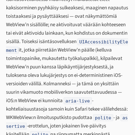
kaksisorminen pyyhkäisy sulkeaksesi, maaginen napautus
toistaaksesi ja pysäyttääksesi — ovat näkymättömiä
WebView’n sisällölle; ne aktivoituvat väärään kohteeseen
tai eivät aktivoidu lainkaan, kun kohdistus on dokumentin
sisällä. Toiseksi isäntäsovelluksen
UIAccessibilityEle
it, jotka piirretään WebView’n päälle (kelluva
ment
toimintopainike, mukautettu työkalupalkki), kilpailevat
WebView’n puun kanssa läpikäyntijärjestyksestä, ja
tuloksena oleva lukujärjestys on ei-deterministinen iOS-
versioiden välillä. Kolmanneksi — ja tämä on yksittäin
suurin vikamuoto mobiiliverkon saavutettavuudessa —
iOS:n WebView ei kunnioita
-
aria-live
kohteliaisuustasoja samoin kuin Safari tekee välilehdessä:
WKWebView:n ilmoitusputkisto pudottaa
- ja
polite
as
-erottelun, joten jokainen live-päivitys
sertive
käsitellään
na riippumatta merkinnästä.
polite