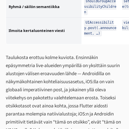
shouldGroupAcce
se
Ryhmä / säilön semantiikka
ssibilityChildre
e(t
n
UIAccessibilit
vi
y.post(.announce
bil
Ilmoita kertaluonteinen viesti
ment, …)
Taulukosta erottuu kolme kuviota. Ensinnäkin
epäsymmetria live-alueiden ympärillä on yksittäin suurin
alustojen välisen eroavuuden lähde — Androidilla on
näkymäkohtainen kohteliaisuusasetus, iOS:lla on vain
globaali imperatiivinen post, ja jokainen yllä oleva
viitekehys on pakotettu valehtelemaan erosta. Toiseksi
otsikkotasot ovat ainoa kohta, jossa Flutter aidosti
parantaa molempia natiivialustoja; iOS:n ja Androidin
primitiivit tietävät vain “tämä on otsikko”, eivät “tämä on