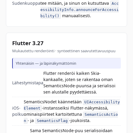
Sudenkuoppa
tee mitään, ja sinun on kutsuttava
Acc
essibilityInfo.announceForAccessi
manuaalisesti.
bility()
Flutter 3.27
Mukautettu renderöinti · synteettinen saavutettavuuspuu
Yhtenäisin — ja läpinäkymättömin
Flutter renderöi kaiken Skia-
kankaalle, joten se rakentaa oman
Lähestymistapa
SemanticsNode-puunsa ja serialisoi
sen alustalle pyydettäessä.
SemanticsNodet käännetään
UIAccessibility
iOS-
-instansseiksi Flutter-näkymässä,
Element
polku
ominaispiirteet kartoitettuna
SemanticsActio
- ja
-joukoista.
n
SemanticsFlag
Sama SemanticsNode-puu serialisoidaan