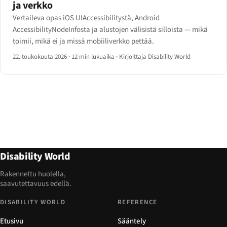
ja verkko
Vertaileva opas iOS UIAccessibilitystä, Android
AccessibilityNodeInfosta ja alustojen välisistä silloista — mikä
toimii, mikä ei ja missä mobiiliverkko pettää.
22. toukokuuta 2026
·
12 min lukuaika
·
Kirjoittaja Disability World
Disability World
Rakennettu huolella,
saavutettavuus edellä.
DISABILITY WORLD
REFERENCE
Etusivu
Sääntely