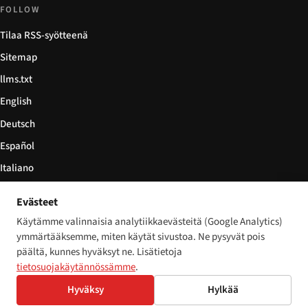
FOLLOW
Tilaa RSS-syötteenä
Sitemap
llms.txt
English
Deutsch
Español
Italiano
Български
Evästeet
简体中文
Käytämme valinnaisia analytiikkaevästeitä (Google Analytics)
ymmärtääksemme, miten käytät sivustoa. Ne pysyvät pois
päältä, kunnes hyväksyt ne. Lisätietoja
tietosuojakäytännössämme
.
© 2026 Disability World. Kaikki oikeudet pidätetään.
Cookie settings
Hyväksy
Hylkää
English
Deutsch
Español
Italiano
Български
简体中文
Polski
Français
Nederlands
Kieli: