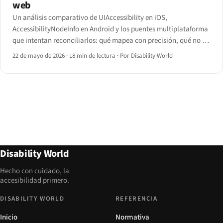
web
Un análisis comparativo de UIAccessibility en iOS,
AccessibilityNodeInfo en Android y los puentes multiplataforma
que intentan reconciliarlos: qué mapea con precisión, qué no y
cómo encaja la web móvil.
22 de mayo de 2026
·
18 min de lectura
·
Por Disability World
Disability World
Hecho con cuidado, la
accesibilidad primero.
DISABILITY WORLD
REFERENCIA
Inicio
Normativa