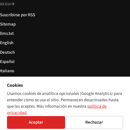
SEGUIR
Suscribirse por RSS
Sitemap
llms.txt
English
Deutsch
Español
Italiano
Български
Cookies
简体中文
Usamos cookies de analítica opcionales (Google Analytics) para
entender cómo se usa el sitio. Permanecen desactivadas hasta
que las aceptes. Más información en nuestra
política de
privacidad
.
© 2026 Disability World. Todos los derechos reservados.
Configuración de cookies
Aceptar
Rechazar
English
Deutsch
Español
Italiano
Български
简体中文
Polski
Français
Idioma: