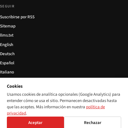
SEGUIR
Suscribirse por RSS
Sitemap
llms.txt
English
Deutsch
Español
Italiano
Български
Cookies
简体中文
Usamos cookies de analítica opcionales (Google Analytics) para
entender cómo se usa el sitio. Permanecen desactivadas hasta
que las aceptes. Más información en nuestra
política de
privacidad
.
© 2026 Disability World. Todos los derechos reservados.
Configuración de cookies
Aceptar
Rechazar
English
Deutsch
Español
Italiano
Български
简体中文
Polski
Français
Idioma: