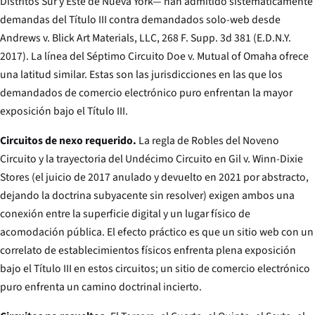
Distritos Sur y Este de Nueva York— han admitido sistemáticamente
demandas del Título III contra demandados solo-web desde
Andrews v. Blick Art Materials, LLC
, 268 F. Supp. 3d 381 (E.D.N.Y.
2017). La línea del Séptimo Circuito
Doe v. Mutual of Omaha
ofrece
una latitud similar. Estas son las jurisdicciones en las que los
demandados de comercio electrónico puro enfrentan la mayor
exposición bajo el Título III.
Circuitos de nexo requerido.
La regla de
Robles
del Noveno
Circuito y la trayectoria del Undécimo Circuito en
Gil v. Winn-Dixie
Stores
(el juicio de 2017 anulado y devuelto en 2021 por abstracto,
dejando la doctrina subyacente sin resolver) exigen ambos una
conexión entre la superficie digital y un lugar físico de
acomodación pública. El efecto práctico es que un sitio web con un
correlato de establecimientos físicos enfrenta plena exposición
bajo el Título III en estos circuitos; un sitio de comercio electrónico
puro enfrenta un camino doctrinal incierto.