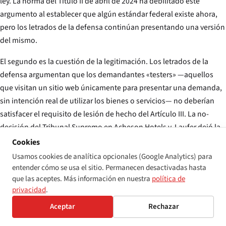
ley. La norma del Título II de abril de 2024 ha debilitado este
argumento al establecer que
algún
estándar federal existe ahora,
pero los letrados de la defensa continúan presentando una versión
del mismo.
El segundo es la cuestión de la legitimación. Los letrados de la
defensa argumentan que los demandantes «testers» —aquellos
que visitan un sitio web únicamente para presentar una demanda,
sin intención real de utilizar los bienes o servicios— no deberían
satisfacer el requisito de lesión de hecho del Artículo III. La no-
decisión del Tribunal Supremo en
Acheson Hotels v. Laufer
dejó la
cuestión abierta; algunos tribunales de distrito desestiman las
Cookies
demandas de testers, otros no.
Usamos cookies de analítica opcionales (Google Analytics) para
entender cómo se usa el sitio. Permanecen desactivadas hasta
El tercero es la estructura de traslado de honorarios. La falta de un
que las aceptes. Más información en nuestra
política de
remedio en forma de daños en el Título III significa que el motor
privacidad
.
económico completo de la ejecución privada opera sobre los
Aceptar
Rechazar
honorarios de abogado conforme al §12205. Los letrados de la