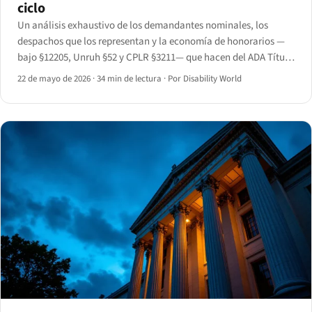
ciclo
Un análisis exhaustivo de los demandantes nominales, los
despachos que los representan y la economía de honorarios —
bajo §12205, Unruh §52 y CPLR §3211— que hacen del ADA Título
III el estatuto de derechos civiles más judicializado por los
22 de mayo de 2026
·
34 min de lectura
·
Por Disability World
abogados en el código federal.