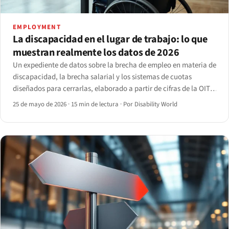
EMPLOYMENT
La discapacidad en el lugar de trabajo: lo que
muestran realmente los datos de 2026
Un expediente de datos sobre la brecha de empleo en materia de
discapacidad, la brecha salarial y los sistemas de cuotas
diseñados para cerrarlas, elaborado a partir de cifras de la OIT,
la OMS, Eurostat, la BLS de EE. UU., la OCDE y la JAN, con cada
25 de mayo de 2026
·
15 min de lectura
·
Por Disability World
dato referenciado y los puntos débiles señalados.