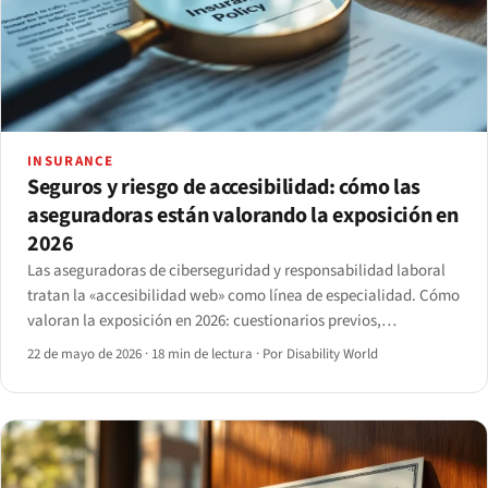
INSURANCE
Seguros y riesgo de accesibilidad: cómo las
aseguradoras están valorando la exposición en
2026
Las aseguradoras de ciberseguridad y responsabilidad laboral
tratan la «accesibilidad web» como línea de especialidad. Cómo
valoran la exposición en 2026: cuestionarios previos,
condiciones de auditoría, exclusiones, rangos de primas y los
22 de mayo de 2026
·
18 min de lectura
·
Por Disability World
factores que alteran la renovación.