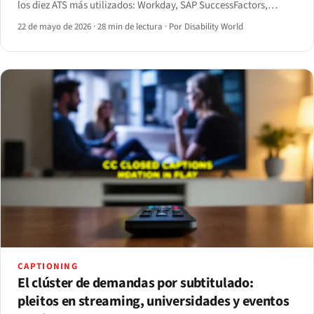
los diez ATS más utilizados: Workday, SAP SuccessFactors,
Oracle Taleo, iCIMS, Greenhouse, Lever, BambooHR, Workable,
22 de mayo de 2026
·
28 min de lectura
·
Por Disability World
JazzHR y SmartRecruiters.
CAPTIONING
El clúster de demandas por subtitulado:
pleitos en streaming, universidades y eventos