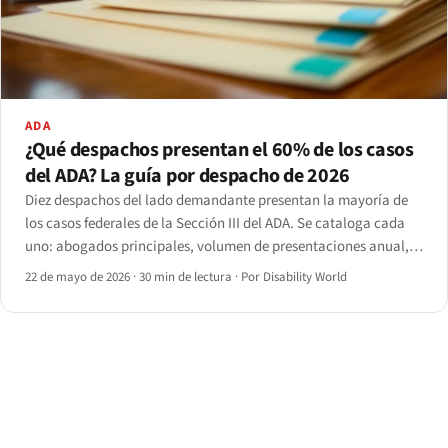
ADA
¿Qué despachos presentan el 60% de los casos
del ADA? La guía por despacho de 2026
Diez despachos del lado demandante presentan la mayoría de
los casos federales de la Sección III del ADA. Se cataloga cada
uno: abogados principales, volumen de presentaciones anual,
concentración geográfica, resoluciones destacadas y las
22 de mayo de 2026
·
30 min de lectura
·
Por Disability World
reformas procesales de 2024 en el punto de mira.