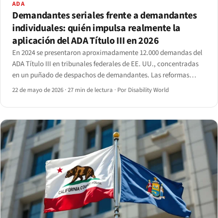
ADA
Demandantes seriales frente a demandantes
individuales: quién impulsa realmente la
aplicación del ADA Título III en 2026
En 2024 se presentaron aproximadamente 12.000 demandas del
ADA Título III en tribunales federales de EE. UU., concentradas
en un puñado de despachos de demandantes. Las reformas
procedimentales de 2025 han empezado a remodelar el patrón,
22 de mayo de 2026
·
27 min de lectura
·
Por Disability World
aunque no de la forma esperada por los reformistas.