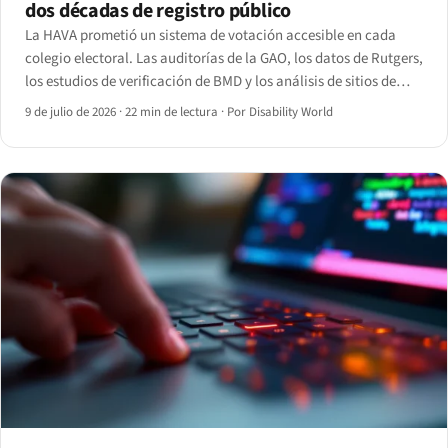
dos décadas de registro público
La HAVA prometió un sistema de votación accesible en cada
colegio electoral. Las auditorías de la GAO, los datos de Rutgers,
los estudios de verificación de BMD y los análisis de sitios de
registro muestran la brecha que persiste — y los plazos web del
9 de julio de 2026
·
22 min de lectura
·
Por Disability World
Título II de la ADA que llegan en 2027.