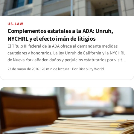
US-LAW
Complementos estatales a la ADA: Unruh,
NYCHRL y el efecto imán de litigios
El Título III federal de la ADA ofrece al demandante medidas
cautelares y honorarios. La ley Unruh de California y la NYCHRL
de Nueva York añaden daños y perjuicios estatutarios por visita
— y por eso dos estados concentran la aplastante mayoría de
22 de mayo de 2026
·
20 min de lectura
·
Por Disability World
las demandas por accesibilidad web.