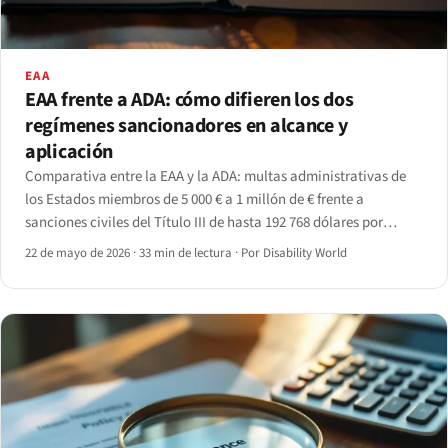
EAA
EAA frente a ADA: cómo difieren los dos
regímenes sancionadores en alcance y
aplicación
Comparativa entre la EAA y la ADA: multas administrativas de
los Estados miembros de 5 000 € a 1 millón de € frente a
sanciones civiles del Título III de hasta 192 768 dólares por
infracción posterior, más medidas cautelares y honorarios de
22 de mayo de 2026
·
33 min de lectura
·
Por Disability World
abogado estatutarios.