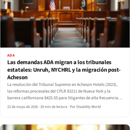
ADA
Las demandas ADA migran a los tribunales
estatales: Unruh, NYCHRL y la migración post-
Acheson
La resolución del Tribunal Supremo en Acheson Hotels (2023),
las reformas procesales del CPLR §3211 de Nueva York y la
barrera californiana §425.55 para litigantes de alta frecuencia
han desplazado de forma medible los litigios de accesibilidad
22 de mayo de 2026
·
29 min de lectura
·
Por Disability World
del ámbito federal al estatal.