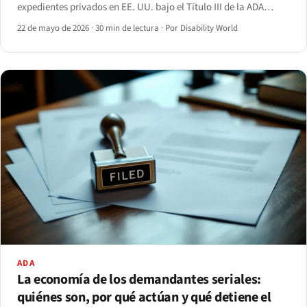
expedientes privados en EE. UU. bajo el Título III de la ADA
frente a unos cientos de acciones lideradas por reguladores en
22 de mayo de 2026
·
30 min de lectura
·
Por Disability World
la UE y el Reino Unido.
ADA
La economía de los demandantes seriales:
quiénes son, por qué actúan y qué detiene el