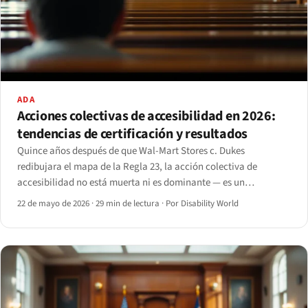
ADA
Acciones colectivas de accesibilidad en 2026:
tendencias de certificación y resultados
Quince años después de que Wal-Mart Stores c. Dukes
redibujara el mapa de la Regla 23, la acción colectiva de
accesibilidad no está muerta ni es dominante — es un
instrumento en lenta recuperación cuya viabilidad en 2026
22 de mayo de 2026
·
29 min de lectura
·
Por Disability World
depende del marco Robles del Noveno Circuito y de Andrews c.
Blick del Segundo.