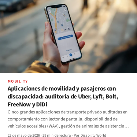
MOBILITY
Aplicaciones de movilidad y pasajeros con
discapacidad: auditoría de Uber, Lyft, Bolt,
FreeNow y DiDi
Cinco grandes aplicaciones de transporte privado auditadas en
comportamiento con lector de pantalla, disponibilidad de
vehículos accesibles (WAV), gestión de animales de asistencia y
seguimiento regulatorio tras el acuerdo DOJ-Uber de 2021 y el
22 de mayo de 2026
·
29 min de lectura
·
Por Disability World