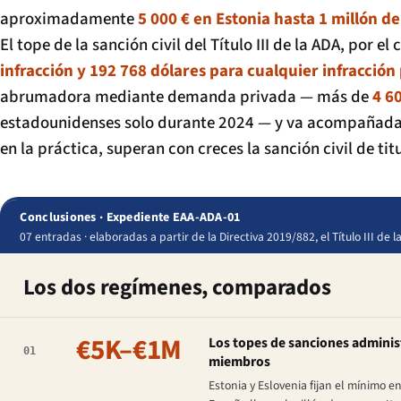
aproximadamente
5 000 € en Estonia hasta 1 millón d
El tope de la sanción civil del Título III de la ADA, por e
infracción y 192 768 dólares para cualquier infracción
abrumadora mediante demanda privada — más de
4 6
estadounidenses solo durante 2024 — y va acompañada 
en la práctica, superan con creces la sanción civil de ti
Conclusiones · Expediente EAA-ADA-01
07 entradas · elaboradas a partir de la Directiva 2019/882, el Título III de 
Los dos regímenes, comparados
€5K–€1M
Los topes de sanciones administ
01
miembros
Estonia y Eslovenia fijan el mínimo e