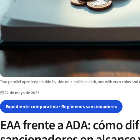
Image description:
Two parallel open ledgers side-by-side on a polished desk, one with euro coins and
22 de mayo de 2026
Expediente comparativo · Regímenes sancionadores
EAA frente a ADA: cómo di
sancionadores en alcance 