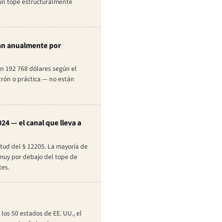
— un tope estructuralmente
stan anualmente por
en 192 768 dólares según el
trón o práctica — no están
4 — el canal que lleva a
tud del § 12205. La mayoría de
 muy por debajo del tope de
tes.
los 50 estados de EE. UU., el