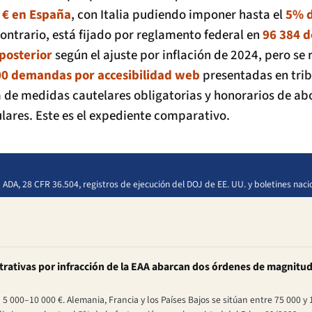
e € en España
, con Italia pudiendo imponer hasta el
5% d
l contrario, está fijado por reglamento federal en
96 384 d
 posterior
según el ajuste por inflación de 2024, pero se
00 demandas por accesibilidad web
presentadas en trib
de medidas cautelares obligatorias y honorarios de ab
tulares. Este es el expediente comparativo.
la ADA, 28 CFR 36.504, registros de ejecución del DOJ de EE. UU. y boletines naci
rativas por infracción de la EAA abarcan dos órdenes de magnitud
n 5 000–10 000 €. Alemania, Francia y los Países Bajos se sitúan entre 75 000 y