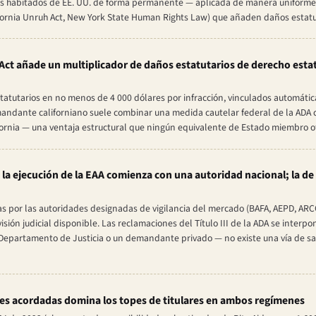
rios habitados de EE. UU. de forma permanente — aplicada de manera uniforme
ifornia Unruh Act, New York State Human Rights Law) que añaden daños estatu
 Act añade un multiplicador de daños estatutarios de derecho estat
 estatutarios en no menos de 4 000 dólares por infracción, vinculados automáti
emandante californiano suele combinar una medida cautelar federal de la ADA
fornia — una ventaja estructural que ningún equivalente de Estado miembro 
la ejecución de la EAA comienza con una autoridad nacional; la de
s por las autoridades designadas de vigilancia del mercado (BAFA, AEPD, AR
sión judicial disponible. Las reclamaciones del Título III de la ADA se interp
el Departamento de Justicia o un demandante privado — no existe una vía de sa
es acordadas domina los topes de titulares en ambos regímenes