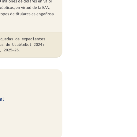
0 millones de dólares en valor
blicos; en virtud de la EAA,
topes de titulares es engañosa
squedas de expedientes
as de UsableNet 2024;
, 2025–26.
al