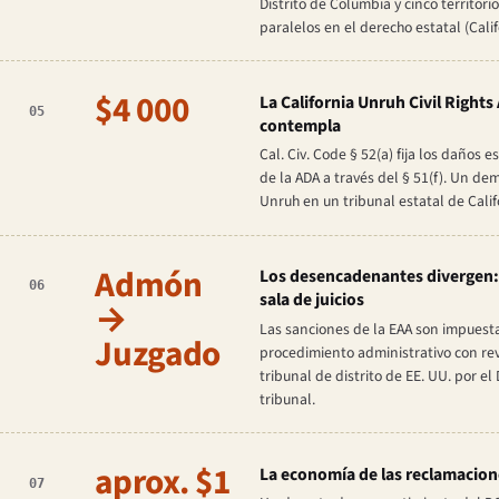
Distrito de Columbia y cinco territo
paralelos en el derecho estatal (Cal
$4 000
La California Unruh Civil Rights
05
contempla
Cal. Civ. Code § 52(a) fija los daños
de la ADA a través del § 51(f). Un d
Unruh en un tribunal estatal de Cali
Admón
Los desencadenantes divergen: 
06
sala de juicios
→
Las sanciones de la EAA son impuesta
Juzgado
procedimiento administrativo con revi
tribunal de distrito de EE. UU. por 
tribunal.
aprox. $1
La economía de las reclamacion
07