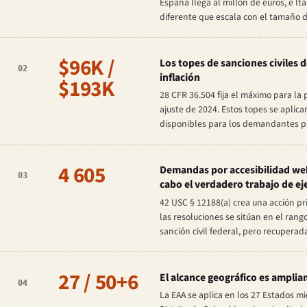
España llega al millón de euros, e It
diferente que escala con el tamaño 
$96K /
Los topes de sanciones civiles d
02
inflación
$193K
28 CFR 36.504 fija el máximo para la 
ajuste de 2024. Estos topes se aplic
disponibles para los demandantes p
4 605
Demandas por accesibilidad web
03
cabo el verdadero trabajo de ej
42 USC § 12188(a) crea una acción pr
las resoluciones se sitúan en el ran
sanción civil federal, pero recuper
27 / 50+6
El alcance geográfico es ampli
04
La EAA se aplica en los 27 Estados mi