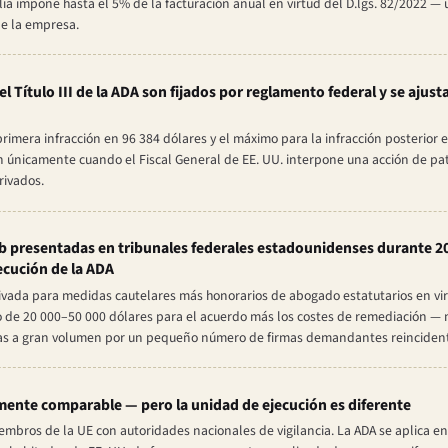
alia impone hasta el 5% de la facturación anual en virtud del D.lgs. 82/2022 
de la empresa.
el Título III de la ADA son fijados por reglamento federal y se aju
primera infracción en 96 384 dólares y el máximo para la infracción posterior 
an únicamente cuando el Fiscal General de EE. UU. interpone una acción de pa
rivados.
 presentadas en tribunales federales estadounidenses durante 202
ecución de la ADA
ivada para medidas cautelares más honorarios de abogado estatutarios en vir
go de 20 000–50 000 dólares para el acuerdo más los costes de remediación —
adas a gran volumen por un pequeño número de firmas demandantes reinciden
amente comparable — pero la unidad de ejecución es diferente
embros de la UE con autoridades nacionales de vigilancia. La ADA se aplica en 