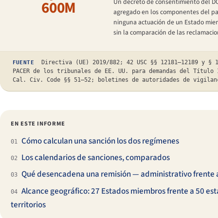
600M
Un decreto de consentimiento del DOJ
agregado en los componentes del paque
ninguna actuación de un Estado miemb
sin la comparación de las reclamacio
Directiva (UE) 2019/882; 42 USC §§ 12181–12189 y § 1
FUENTE
PACER de los tribunales de EE. UU. para demandas del Título 
Cal. Civ. Code §§ 51–52; boletines de autoridades de vigilan
EN ESTE INFORME
Cómo calculan una sanción los dos regímenes
01
Los calendarios de sanciones, comparados
02
Qué desencadena una remisión — administrativo frente a
03
Alcance geográfico: 27 Estados miembros frente a 50 es
04
territorios