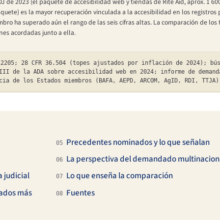
 de 2023 (el paquete de accesibilidad web y tiendas de Rite Aid, aprox. 1 60
te) es la mayor recuperación vinculada a la accesibilidad en los registros pú
ro ha superado aún el rango de las seis cifras altas. La comparación de los 
nes acordadas junto a ella.
2205; 28 CFR 36.504 (topes ajustados por inflación de 2024); bú
III de la ADA sobre accesibilidad web en 2024; informe de demand
cia de los Estados miembros (BAFA, AEPD, ARCOM, AgID, RDI, TTJA)
Precedentes nominados y lo que señalan
05
La perspectiva del demandado multinacion
06
 judicial
Lo que enseña la comparación
07
tados más
Fuentes
08