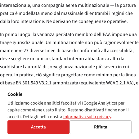
internazionale, una compagnia aerea multinazionale — la postura
pratica è modellata meno dal massimale di entrambi i regimi che
dalla loro interazione. Ne derivano tre conseguenze operative.
In primo luogo, la varianza per Stato membro dell’EAA impone una
triage giurisdizionale. Un multinazionale non può ragionevolmente
mantenere 27 diverse linee di base di conformità all’accessibilità;
deve scegliere un unico standard interno abbastanza alto da
soddisfare l’autorità di sorveglianza nazionale più severa in cui
opera. In pratica, ciò significa progettare come minimo per la linea
di base EN 301 549 V3.2.1 armonizzata (equivalente WCAG 2.1 AA), e
sempre più per EN 301 549 V4 / WCAG 2.2 dove lo standard in bozza
Cookie
è abbastanza avanzato da anticipare. Il costo della conformità a
Utilizziamo cookie analitici facoltativi (Google Analytics) per
standard multipli è uno dei driver informali più forti della
capire come viene usato il sito. Restano disattivati finché non li
convergenza dell’EAA verso un unico livello minimo tecnico.
accetti. Dettagli nella nostra
informativa sulla privacy
.
Accetta
Rifiuta
In secondo luogo, il diritto di azione privata dell’ADA significa che
anche una piattaforma europea pienamente conforme che serve