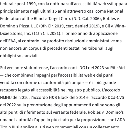
federale post-1990, con la dottrina sull’accessibilità web sviluppata
principalmente negli ultimi 15 anni attraverso casi come
National
Federation of the Blind v. Target Corp.
(N.D. Cal. 2006),
Robles v.
Domino’s Pizza, LLC
(9th Cir. 2019, cert. denied 2019), e
Gil v. Winn-
Dixie Stores, Inc.
(11th Cir. 2021). Il primo anno di applicazione
dell’EAA, al contrario, ha prodotto risoluzioni amministrative ma
non ancora un corpus di precedenti testati nei tribunali sugli
obblighi sostanziali.
Sul versante statunitense, l’accordo con il DOJ del 2023 su Rite Aid
— che combinava impegni per l’accessibilità web e dei punti
vendita con riforme di conformità più ampie — è il più grande
recupero legato all’accessibilità nel registro pubblico. L’accordo
NMHU del 2010, l’accordo H&R Block del 2014 e l’accordo DOJ-CVS
del 2022 sulla prenotazione degli appuntamenti online sono gli
altri punti di riferimento sul versante federale.
Robles v. Domino’s
rimane l’autorità d’appello più citata per la proposizione che l’ADA
Titolo III si applica ai siti web commerciali con un collegamento