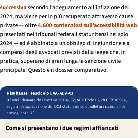
successiva
secondo l’adeguamento all’inflazione del
2024, ma viene per lo più recuperato attraverso cause
private — oltre
4.600 contenziosi sull’accessibilità web
presentati nei tribunali federali statunitensi nel solo
2024 — ed è abbinato a un obbligo di ingiunzione e a
compensi degli avvocati previsti dalla legge che, in
pratica, superano di gran lunga la sanzione civile
principale. Questo è il dossier comparativo.
Risultanze · Fascicolo EAA-ADA-01
07 voci · ricavate da Direttiva 2019/882, ADA Titolo III, 28 CFR 36.504,
registri di applicazione del DOJ statunitense e bollettini nazionali di
sorveglianza UE
Come si presentano i due regimi affiancati