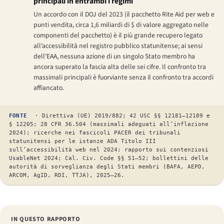
principali in entrambi i regimi
Un accordo con il DOJ del 2023 (il pacchetto Rite Aid per web e
punti vendita, circa 1,6 miliardi di $ di valore aggregato nelle
componenti del pacchetto) è il più grande recupero legato
all’accessibilità nel registro pubblico statunitense; ai sensi
dell’EAA, nessuna azione di un singolo Stato membro ha
ancora superato la fascia alta delle sei cifre. Il confronto tra
massimali principali è fuorviante senza il confronto tra accordi
affiancato.
FONTE
· Direttiva (UE) 2019/882; 42 USC §§ 12181–12189 e
§ 12205; 28 CFR 36.504 (massimali adeguati all’inflazione
2024); ricerche nei fascicoli PACER dei tribunali
statunitensi per le istanze ADA Titolo III
sull’accessibilità web nel 2024; rapporto sui contenziosi
UsableNet 2024; Cal. Civ. Code §§ 51–52; bollettini delle
autorità di sorveglianza degli Stati membri (BAFA, AEPD,
ARCOM, AgID, RDI, TTJA), 2025–26.
IN QUESTO RAPPORTO