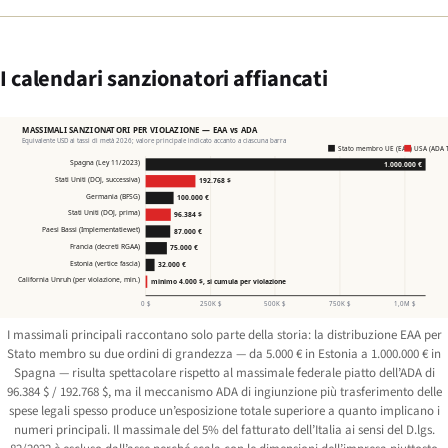
I calendari sanzionatori affiancati
MASSIMALI SANZIONATORI PER VIOLAZIONE — EAA vs ADA
Equivalente USD ai tassi di metà 2026; valore principale indicato accanto a ciascuna barra
Stato membro UE (EAA)
USA (ADA Ti
Spagna (Ley 11/2023)
1.000.000 €
Stati Uniti (DOJ, successiva)
192.768 $
Germania (BFSG)
100.000 €
Stati Uniti (DOJ, prima)
96.384 $
Paesi Bassi (Implementatiewet)
87.000 €
Francia (decreti RGAA)
75.000 €
Estonia (vertice fascia)
32.000 €
California Unruh (per violazione, min.)
minimo 4.000 $, si cumula per violazione
0 $
250K $
500K $
750K $
1,0M $
I massimali principali raccontano solo parte della storia: la distribuzione EAA per
Stato membro su due ordini di grandezza — da 5.000 € in Estonia a 1.000.000 € in
Spagna — risulta spettacolare rispetto al massimale federale piatto dell’ADA di
96.384 $ / 192.768 $, ma il meccanismo ADA di ingiunzione più trasferimento delle
spese legali spesso produce un’esposizione totale superiore a quanto implicano i
numeri principali. Il massimale del 5% del fatturato dell’Italia ai sensi del D.lgs.