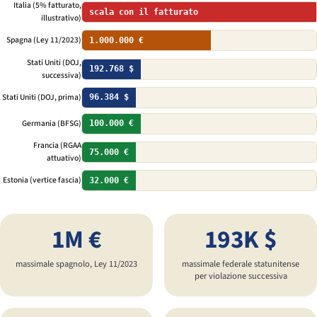
Italia (5% fatturato,
scala con il fatturato
illustrativo)
Spagna (Ley 11/2023)
1.000.000 €
Stati Uniti (DOJ,
192.768 $
successiva)
Stati Uniti (DOJ, prima)
96.384 $
Germania (BFSG)
100.000 €
Francia (RGAA
75.000 €
attuativo)
Estonia (vertice fascia)
32.000 €
1M €
193K $
massimale spagnolo, Ley 11/2023
massimale federale statunitense
per violazione successiva