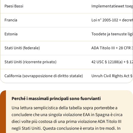
Paesi Bassi
Implementatiewet toega
Francia
Loi n° 2005-102
+ decre
Estonia
Toodete ja teenuste li
Stati Uniti (federale)
ADA Titolo III + 28 CFR 
Stati Uniti (ricorrente privato)
42 USC § 12188(a) + § 1
California (sovrapposizione di diritto statale)
Unruh Civil Rights Act §
Perché i massimali principali sono fuorvianti
Una lettura semplicistica della tabella sopra porterebbe a
concludere che una singola violazione EAA in Spagna è circa
dieci volte più costosa di una prima violazione ADA Titolo III
negli Stati Uniti. Questa conclusione è errata in tre modi. In