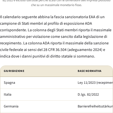
82/2022 è escluso dall’asse perché scala con le dimensioni dell’impresa piuttosto
che su un massimale monetario fisso.
Il calendario seguente abbina la fascia sanzionatoria EAA di un
campione di Stati membri al profilo di esposizione ADA
corrispondente. La colonna degli Stati membri riporta il massimale
amministrativo per violazione come sancito dalla legislazione di
recepimento. La colonna ADA riporta il massimale della sanzione
civile federale ai sensi del 28 CFR 36.504 (adeguamento 2024) e
indica dove i danni punitivi di diritto statale si sommano.
Confronto dei massimali sanzionatori per l’accessibilità per violazione: Stati
GIURISDIZIONE
BASE NORMATIVA
Spagna
Ley 11/2023
(recepimen
Italia
D.lgs. 82/2022
Germania
Barrierefreiheitsstärku