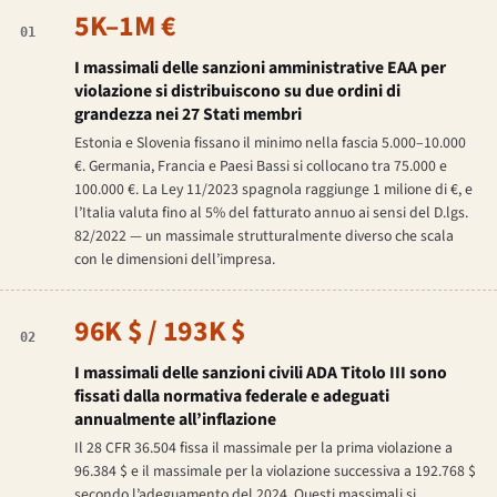
5K–1M €
01
I massimali delle sanzioni amministrative EAA per
violazione si distribuiscono su due ordini di
grandezza nei 27 Stati membri
Estonia e Slovenia fissano il minimo nella fascia 5.000–10.000
€. Germania, Francia e Paesi Bassi si collocano tra 75.000 e
100.000 €. La
Ley 11/2023
spagnola raggiunge 1 milione di €, e
l’Italia valuta fino al 5% del fatturato annuo ai sensi del D.lgs.
82/2022 — un massimale strutturalmente diverso che scala
con le dimensioni dell’impresa.
96K $ / 193K $
02
I massimali delle sanzioni civili ADA Titolo III sono
fissati dalla normativa federale e adeguati
annualmente all’inflazione
Il 28 CFR 36.504 fissa il massimale per la prima violazione a
96.384 $ e il massimale per la violazione successiva a 192.768 $
secondo l’adeguamento del 2024. Questi massimali si