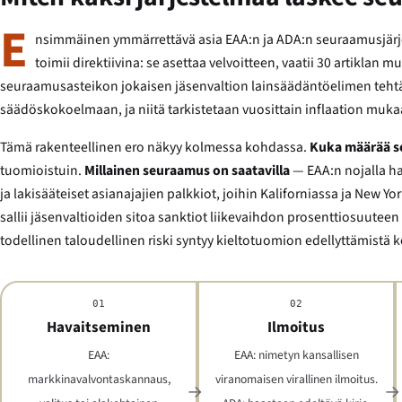
E
nsimmäinen ymmärrettävä asia EAA:n ja ADA:n seuraamusjärjes
toimii direktiivina: se asettaa velvoitteen, vaatii 30 artiklan
seuraamusasteikon jokaisen jäsenvaltion lainsäädäntöelimen tehtäväk
säädöskokoelmaan, ja niitä tarkistetaan vuosittain inflaation mukaa
Tämä rakenteellinen ero näkyy kolmessa kohdassa.
Kuka määrää 
tuomioistuin.
Millainen seuraamus on saatavilla
— EAA:n nojalla ha
ja lakisääteiset asianajajien palkkiot, joihin Kaliforniassa ja New Y
sallii jäsenvaltioiden sitoa sanktiot liikevaihdon prosenttiosuuteen (
todellinen taloudellinen riski syntyy kieltotuomion edellyttämistä k
01
02
Havaitseminen
Ilmoitus
EAA:
EAA: nimetyn kansallisen
markkinavalvontaskannaus,
viranomaisen virallinen ilmoitus.