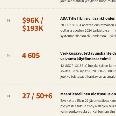
joka skaalautuu yrityksen koon muka
$96K /
ADA Title III:n siviilisanktioide
02
$193K
28 CFR 36.504 asettaa ensimmäisen 
dollaria vuoden 2024 tarkistuksen mu
systemaattisesta rikkomisesta — yksity
4 605
Verkkosaavutettavuuskanteiden
03
valvonta käytännössä toimii
42 USC § 12188(a) luo yksityisen kann
sovitteluista sijoittuu 20 000–50 000 d
joukko toistuvasti kantavien asianajo
27 / 50+6
Maantieteellinen ulottuvuus on
04
EAA kattaa EU:n 27 jäsenvaltiota kans
pysyvästi asuttua Yhdysvaltojen territ
vahingonkorvaukset (Kalifornian Unruh