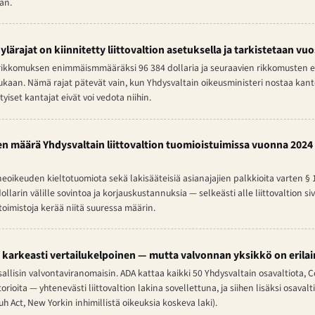
an.
n ylärajat on kiinnitetty liittovaltion asetuksella ja tarkistetaan v
rikkomuksen enimmäismmääräksi 96 384 dollaria ja seuraavien rikkomusten
kaan. Nämä rajat pätevät vain, kun Yhdysvaltain oikeusministeri nostaa kante
iset kantajat eivät voi vedota niihin.
 määrä Yhdysvaltain liittovaltion tuomioistuimissa vuonna 2024 
eoikeuden kieltotuomiota sekä lakisääteisiä asianajajien palkkioita varten § 
ollarin välille sovintoa ja korjauskustannuksia — selkeästi alle liittovaltion siv
toimistoja kerää niitä suuressa määrin.
 karkeasti vertailukelpoinen — mutta valvonnan yksikkö on erila
allisin valvontaviranomaisin. ADA kattaa kaikki 50 Yhdysvaltain osavaltiota, Co
orioita — yhtenevästi liittovaltion lakina sovellettuna, ja siihen lisäksi osaval
 Act, New Yorkin inhimillistä oikeuksia koskeva laki).