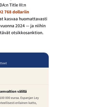
DA:n Title III:n
2 768 dollariin
at kasvaa huomattavasti
 vuonna 2024 — ja niihin
ttävät otsikkosanktion.
otteet
envaltion välillä
–100 000 euroa. Espanjan Ley
eellisesti erilainen katto,