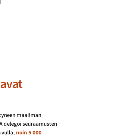
oavat
ittyneen maailman
AA delegoi seuraamusten
uvulla,
noin 5 000