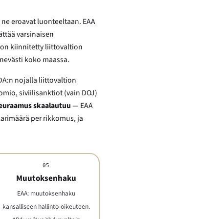
 ne eroavat luonteeltaan. EAA
ättää varsinaisen
 kiinnitetty liittovaltion
tenevästi koko maassa.
:n nojalla liittovaltion
io, siviilisanktiot (vain DOJ)
seuraamus skaalautuu
— EAA
llarimäärä per rikkomus, ja
05
Muutoksenhaku
EAA: muutoksenhaku
kansalliseen hallinto-oikeuteen.