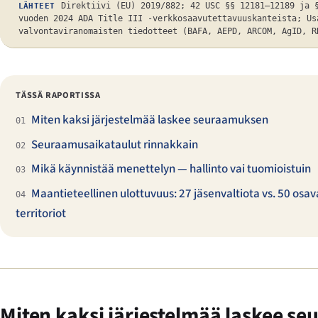
Direktiivi (EU) 2019/882; 42 USC §§ 12181–12189 ja 
LÄHTEET
vuoden 2024 ADA Title III -verkkosaavutettavuuskanteista; Us
valvontaviranomaisten tiedotteet (BAFA, AEPD, ARCOM, AgID, R
TÄSSÄ RAPORTISSA
Miten kaksi järjestelmää laskee seuraamuksen
01
Seuraamusaikataulut rinnakkain
02
Mikä käynnistää menettelyn — hallinto vai tuomioistuin
03
Maantieteellinen ulottuvuus: 27 jäsenvaltiota vs. 50 osava
04
territoriot
Miten kaksi järjestelmää laskee s