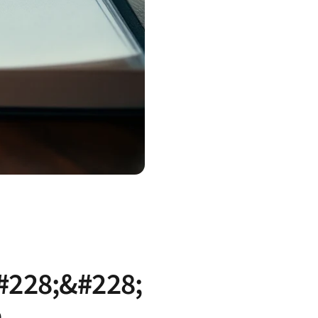
#228;&#228;
n