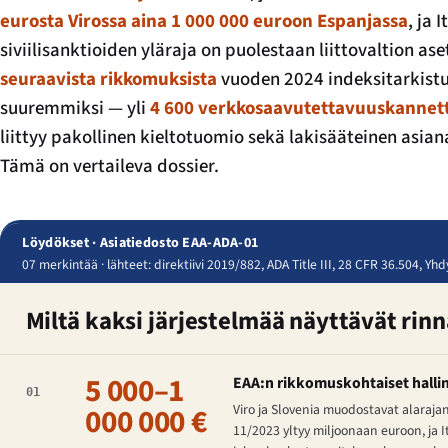
eurosta Virossa aina 1 000 000 euroon Espanjassa
, ja 
siviilisanktioiden yläraja on puolestaan liittovaltion ase
seuraavista rikkomuksista
vuoden 2024 indeksitarkist
suuremmiksi — yli
4 600 verkkosaavutettavuuskannet
liittyy pakollinen kieltotuomio sekä lakisääteinen asia
Tämä on vertaileva dossier.
Löydökset · Asiatiedosto EAA-ADA-01
07 merkintää · lähteet: direktiivi 2019/882, ADA Title III, 28 CFR 36.504, Y
Miltä kaksi järjestelmää näyttävät rin
5 000–1
EAA:n rikkomuskohtaiset hallinn
01
000 000 €
Viro ja Slovenia muodostavat alarajan
11/2023 yltyy miljoonaan euroon, ja I