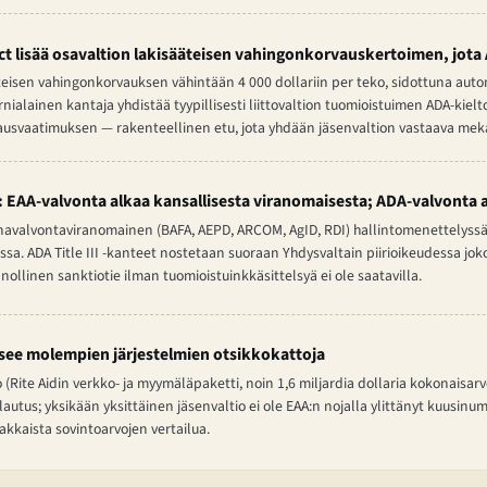
Act lisää osavaltion lakisääteisen vahingonkorvauskertoimen, jota A
äteisen vahingonkorvauksen vähintään 4 000 dollariin per teko, sidottuna auto
rnialainen kantaja yhdistää tyypillisesti liittovaltion tuomioistuimen ADA-kiel
svaatimuksen — rakenteellinen etu, jota yhdään jäsenvaltion vastaava mekan
EAA-valvonta alkaa kansallisesta viranomaisesta; ADA-valvonta a
avalvontaviranomainen (BAFA, AEPD, ARCOM, AgID, RDI) hallintomenettelyssä, 
. ADA Title III -kanteet nostetaan suoraan Yhdysvaltain piirioikeudessa joko
nollinen sanktiotie ilman tuomioistuinkkäsittelsyä ei ole saatavilla.
see molempien järjestelmien otsikkokattoja
ite Aidin verkko- ja myymäläpaketti, noin 1,6 miljardia dollaria kokonaisarv
lautus; yksikään yksittäinen jäsenvaltio ei ole EAA:n nojalla ylittänyt kuusinu
nakkaista sovintoarvojen vertailua.