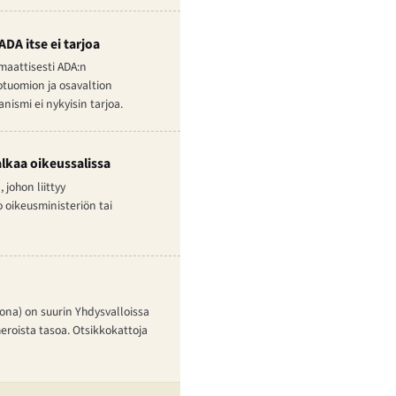
DA itse ei tarjoa
maattisesti ADA:n
totuomion ja osavaltion
ismi ei nykyisin tarjoa.
lkaa oikeussalissa
johon liittyy
 oikeusministeriön tai
ona) on suurin Yhdysvalloissa
meroista tasoa. Otsikkokattoja