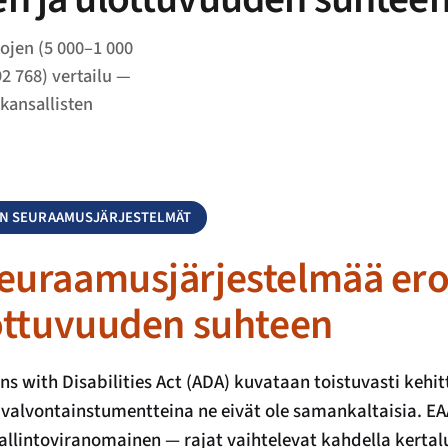
ojen (5 000–1 000
92 768) vertailu —
kansallisten
OJEN SEURAAMUSJÄRJESTELMÄT
seuraamusjärjestelmää er
lottuvuuden suhteen
ns with Disabilities Act (ADA) kuvataan toistuvasti keh
 valvontainstumentteina ne eivät ole samankaltaisia. E
 hallintoviranomainen — rajat vaihtelevat kahdella kertal