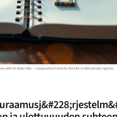
 one with US dollar bills — comparative frame for the EAA-vs-ADA penalty regimes.
seuraamusj&#228;rjestelm&
den ja ulottuvuuden suhtee