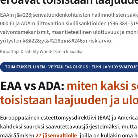
EAA:n j&#228;senvaltioidenkohtaisten hallinnollisten sakk
000 €) ja ADA:n liittovaltion siviilisanktioiden ($96 384–$1
valvontamekanismit, maantieteellinen ulottuvuus ja moni
yritysten k&#228;yt&#228;nn&#246;n riskiarvio.
Kirjoittaja Disability World
·
23 min lukuaika
TOIMITUKSELLINEN
· VERTAILEVA OIKEUS · EU:N JA YHDYSVALT
EAA vs ADA:
miten kaksi 
toisistaan laajuuden ja u
Eurooppalainen esteettömyysdirektiivi (EAA) ja America
kahdeksi suureksi saavutettavuusjärjestelmäksi, mutta
määräämisen
27 jäsenvaltiolle
, joilla on kullakin oma