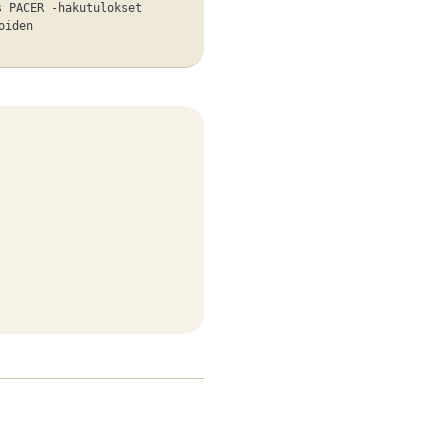
s PACER -hakutulokset
oiden