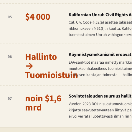
$4 000
Kalifornian Unruh Civil Rights 
05
Cal. Civ. Code § 52(a) asettaa lakisä
rikkomukseen § 51(f):n kautta. Kalifo
tuomioistuimen Unruh-vahingonkorvau
Hallinto
Käynnistysmekanismit eroavat: 
06
→
EAA-sanktiot määrää nimetty markkin
muutoksenhakuoikeus tuomioistuimessa
Tuomioistuin
yksityisen kantajan toimesta — hallin
noin $1,6
Sovintotalouden suuruus hallit
07
mrd
Vuoden 2023 DOJ:n suostumustuomio (R
kirjattu saavutettavuuteen liittyvä pa
ei voi verrata luotettavasti ilman rin