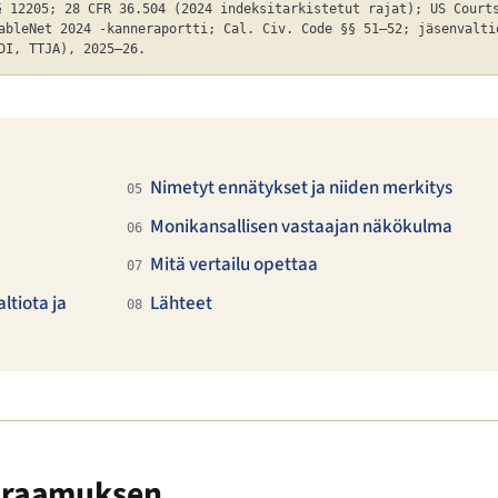
§ 12205; 28 CFR 36.504 (2024 indeksitarkistetut rajat); US Court
ableNet 2024 -kanneraportti; Cal. Civ. Code §§ 51–52; jäsenvalti
DI, TTJA), 2025–26.
Nimetyt ennätykset ja niiden merkitys
05
Monikansallisen vastaajan näkökulma
06
Mitä vertailu opettaa
07
ltiota ja
Lähteet
08
euraamuksen