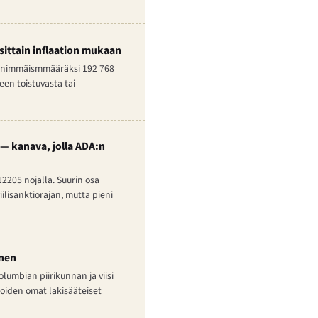
uosittain inflaation mukaan
 enimmäismmääräksi 192 768
en toistuvasta tai
— kanava, jolla ADA:n
12205 nojalla. Suurin osa
iilisanktiorajan, mutta pieni
inen
lumbian piirikunnan ja viisi
tioiden omat lakisääteiset