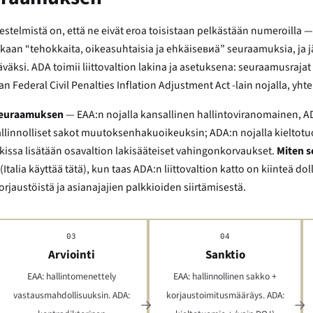
telmistä on, että ne eivät eroa toisistaan pelkästään numeroilla —
 mukaan “tehokkaita, oikeasuhtaisia ja ehkäiseвиä” seuraamuksia, ja j
si. ADA toimii liittovaltion lakina ja asetuksena: seuraamusrajat on
n Federal Civil Penalties Inflation Adjustment Act -lain nojalla, yh
seuraamuksen
— EAA:n nojalla kansallinen hallintoviranomainen, ADA
llinnolliset sakot muutoksenhakuoikeuksin; ADA:n nojalla kieltotuom
orkissa lisätään osavaltion lakisääteiset vahingonkorvaukset.
Miten 
Italia käyttää tätä), kun taas ADA:n liittovaltion katto on kiinteä do
orjaustöistä ja asianajajien palkkioiden siirtämisestä.
03
04
Arviointi
Sanktio
EAA: hallintomenettely
EAA: hallinnollinen sakko +
vastausmahdollisuuksin. ADA:
korjaustoimitusmääräys. ADA: