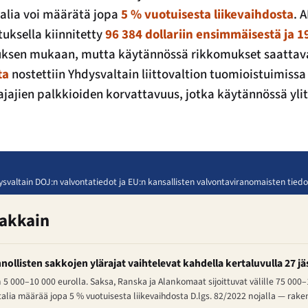
Italia voi määrätä jopa
5 % vuotuisesta liikevaihdosta
. A
tuksella kiinnitetty
96 384 dollariin ensimmäisestä ja 19
uksen mukaan, mutta käytännössä rikkomukset saattav
ta
nostettiin Yhdysvaltain liittovaltion tuomioistuimissa
najajien palkkioiden korvattavuus, jotka käytännössä yli
hdysvaltain DOJ:n valvontatiedot ja EU:n kansallisten valvontaviranomaisten tied
nakkain
ollisten sakkojen ylärajat vaihtelevat kahdella kertaluvulla 27 jäs
 5 000–10 000 eurolla. Saksa, Ranska ja Alankomaat sijoittuvat välille 75 000
talia määrää jopa 5 % vuotuisesta liikevaihdosta D.lgs. 82/2022 nojalla — rakent