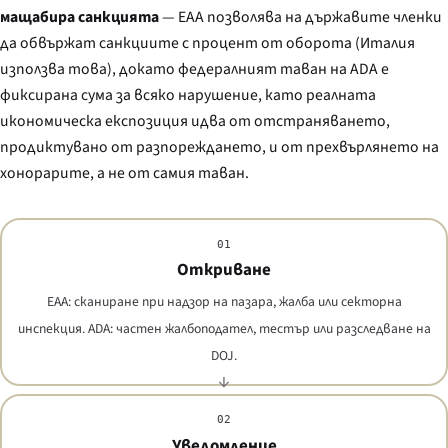
мащабира санкцията
— EAA позволява на държавите членки
да обвържат санкциите с процент от оборота (Италия
използва това), докато федералният таван на ADA е
фиксирана сума за всяко нарушение, като реалната
икономическа експозиция идва от отстраняването,
продиктувано от разпореждането, и от прехвърлянето на
хонорарите, а не от самия таван.
01
Откриване
EAA: сканиране при надзор на пазара, жалба или секторна
инспекция. ADA: частен жалбоподател, тестър или разследване на
DOJ.
02
Уведомление