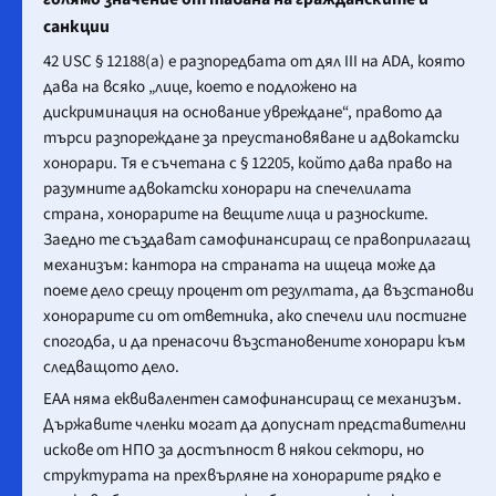
санкции
42 USC § 12188(a) е разпоредбата от дял III на ADA, която
дава на всяко „лице, което е подложено на
дискриминация на основание увреждане“, правото да
търси разпореждане за преустановяване и адвокатски
хонорари. Тя е съчетана с § 12205, който дава право на
разумните адвокатски хонорари на спечелилата
страна, хонорарите на вещите лица и разноските.
Заедно те създават самофинансиращ се правоприлагащ
механизъм: кантора на страната на ищеца може да
поеме дело срещу процент от резултата, да възстанови
хонорарите си от ответника, ако спечели или постигне
спогодба, и да пренасочи възстановените хонорари към
следващото дело.
EAA няма еквивалентен самофинансиращ се механизъм.
Държавите членки могат да допуснат представителни
искове от НПО за достъпност в някои сектори, но
структурата на прехвърляне на хонорарите рядко е