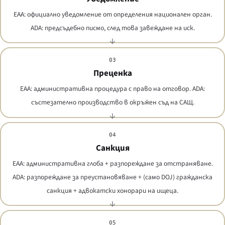
EAA: официално уведомление от определения национален орган.
ADA: предсъдебно писмо, след това завеждане на иск.
03
Преценка
EAA: административна процедура с право на отговор. ADA:
състезателно производство в окръжен съд на САЩ.
04
Санкция
EAA: административна глоба + разпореждане за отстраняване.
ADA: разпореждане за преустановяване + (само DOJ) гражданска
санкция + адвокатски хонорари на ищеца.
05