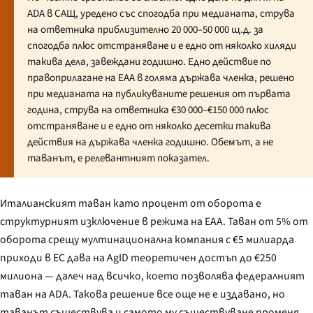
ADA в САЩ, уредено със спогодба при медианата, струва
на ответника приблизително 20 000–50 000 щ.д. за
спогодба плюс отстраняване и е едно от няколко хиляди
такива дела, завеждани годишно. Едно действие по
правоприлагане на EAA в голяма държава членка, решено
при медианата на публикуваните решения от първата
година, струва на ответника €30 000–€150 000 плюс
отстраняване и е едно от няколко десетки такива
действия на държава членка годишно. Обемът, а не
таванът, е релевантният показател.
Италианският таван като процент от оборота е
структурният изключение в режима на EAA. Таван от 5% от
оборота срещу мултинационална компания с €5 милиарда
приходи в ЕС дава на AgID теоретичен достъп до €250
милиона — далеч над всичко, което позволява федералният
таван на ADA. Такова решение все още не е издавано, но
таванът съществува и самото му съществуване променя