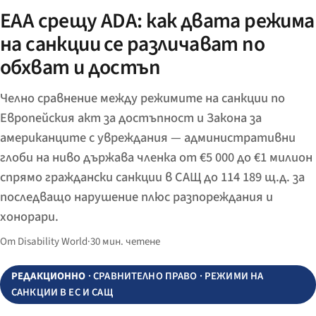
EAA срещу ADA: как двата режима
на санкции се различават по
обхват и достъп
Челно сравнение между режимите на санкции по
Европейския акт за достъпност и Закона за
американците с увреждания — административни
глоби на ниво държава членка от €5 000 до €1 милион
спрямо граждански санкции в САЩ до 114 189 щ.д. за
последващо нарушение плюс разпореждания и
хонорари.
От Disability World
·
30 мин. четене
РЕДАКЦИОННО
· СРАВНИТЕЛНО ПРАВО · РЕЖИМИ НА
САНКЦИИ В ЕС И САЩ