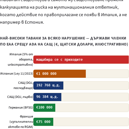
калкулацията на риска на мултинационалния ответник,
когато действие по правоприлагане се появи в Италия, а не
например в Естония.
НАЙ-ВИСОКИ ТАВАНИ ЗА ВСЯКО НАРУШЕНИЕ — ДЪРЖАВИ ЧЛЕНКИ
ПО EAA СРЕЩУ ADA НА САЩ (€, ЩАТСКИ ДОЛАРИ, ИЛЮСТРАТИВНО)
Италия (5% от
оборота,
мащабира се с приходите
илюстративно)
Испания (
Ley 11/2023
)
€1 000 000
САЩ (DOJ,
192 768 щ.д.
последващо)
САЩ (DOJ, първо)
96 384 щ.д.
Германия (BFSG)
€100 000
Франция
(изпълнителни
€75 000
актове по RGAA)