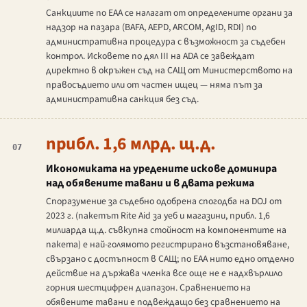
Санкциите по EAA се налагат от определените органи за
надзор на пазара (BAFA, AEPD, ARCOM, AgID, RDI) по
административна процедура с възможност за съдебен
контрол. Исковете по дял III на ADA се завеждат
директно в окръжен съд на САЩ от Министерството на
правосъдието или от частен ищец — няма път за
административна санкция без съд.
прибл. 1,6 млрд. щ.д.
07
Икономиката на уредените искове доминира
над обявените тавани и в двата режима
Споразумение за съдебно одобрена спогодба на DOJ от
2023 г. (пакетът
Rite Aid
за уеб и магазини, прибл. 1,6
милиарда щ.д. съвкупна стойност на компонентите на
пакета) е най-голямото регистрирано възстановяване,
свързано с достъпност в САЩ; по EAA нито едно отделно
действие на държава членка все още не е надхвърлило
горния шестцифрен диапазон. Сравнението на
обявените тавани е подвеждащо без сравнението на