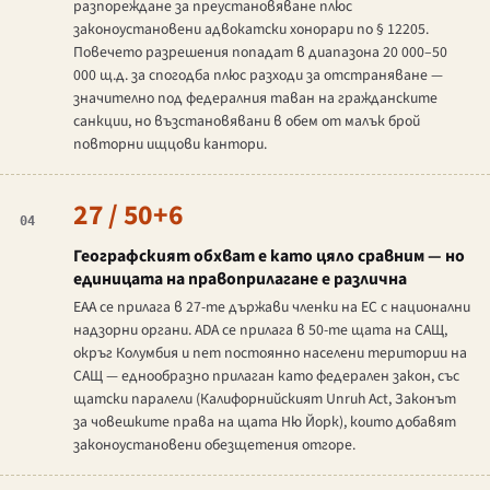
разпореждане за преустановяване плюс
законоустановени адвокатски хонорари по § 12205.
Повечето разрешения попадат в диапазона 20 000–50
000 щ.д. за спогодба плюс разходи за отстраняване —
значително под федералния таван на гражданските
санкции, но възстановявани в обем от малък брой
повторни ищцови кантори.
27 / 50+6
04
Географският обхват е като цяло сравним — но
единицата на правоприлагане е различна
EAA се прилага в 27-те държави членки на ЕС с национални
надзорни органи. ADA се прилага в 50-те щата на САЩ,
окръг Колумбия и пет постоянно населени територии на
САЩ — еднообразно прилаган като федерален закон, със
щатски паралели (Калифорнийският
Unruh Act
, Законът
за човешките права на щата Ню Йорк), които добавят
законоустановени обезщетения отгоре.