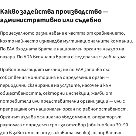
Какво задейства производство —
административно или съдебно
Процесуалното разминаване е частта от сравнението,
която най-често изненадва мултинационалните компании.
По EAA входната врата е национален орган за надзор на
пазара. По ADA входната врата е федерална съдебна зала.
Правоприлагащият механизъм по EAA започва със
собствения мониторинг на определения орган —
периодични сканирания на услугите, насочени към
обществеността, секторни инспекции, жалби от
потребители или представителни организации — или с
препращане от национален орган по равнопоставеност.
Органът издава официално уведомление, операторът
разполага с определен срок за отговор (обикновено 30–90
дни в зависимост от държавата членка), оспорваният