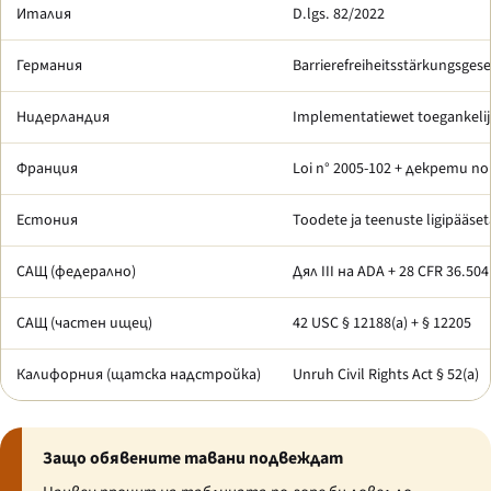
Италия
D.lgs. 82/2022
Германия
Barrierefreiheitsstärkungsgese
Нидерландия
Implementatiewet toegankelij
Франция
Loi n° 2005-102
+ декрети по 
Естония
Toodete ja teenuste ligipääse
САЩ (федерално)
Дял III на ADA + 28 CFR 36.504
САЩ (частен ищец)
42 USC § 12188(a) + § 12205
Калифорния (щатска надстройка)
Unruh Civil Rights Act
§ 52(a)
Защо обявените тавани подвеждат