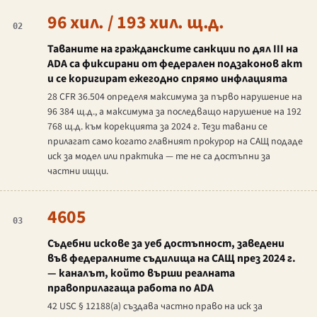
96 хил. / 193 хил. щ.д.
02
Таваните на гражданските санкции по дял III на
ADA са фиксирани от федерален подзаконов акт
и се коригират ежегодно спрямо инфлацията
28 CFR 36.504 определя максимума за първо нарушение на
96 384 щ.д., а максимума за последващо нарушение на 192
768 щ.д. към корекцията за 2024 г. Тези тавани се
прилагат само когато главният прокурор на САЩ подаде
иск за модел или практика — те не са достъпни за
частни ищци.
4605
03
Съдебни искове за уеб достъпност, заведени
във федералните съдилища на САЩ през 2024 г.
— каналът, който върши реалната
правоприлагаща работа по ADA
42 USC § 12188(a) създава частно право на иск за