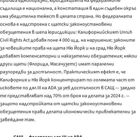
прилага еднообразно, юрисдикцията на федералните
съдилища е национална, а констатация в един съдебен окръг
има убедителна тежест в цялата страна. Но федералната
основа е надстроена с щатски законоустановени
обезщетения в шепа юрисдикции: Калифорнийският
Unruh
Civil Rights Act
добавя поне 4 000 щ.д. на нарушение; законите
за човешките права на щата Ню Йорк и на град Ню Йорк
добавят компенсаторни и наказателни обезщетения; някои
други щати (Флорида, Масачузетс) имат паралелни
разпоредби за достъпност. Практическият ефект е, че
Калифорния и Ню Йорк концентрират по-голямата част от
исковете по дял III на ADA за уеб достъпност в САЩ — заедно
те представляват над 70% от броя на делата за 2024 г. —
защото надстройката от щатски законоустановени
обезщетения прави делата икономически привлекателни за
завеждане там.