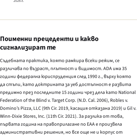
2026 г.
Поименни прецеденти и какво
сигнализират те
Съдебната практика, която рамкира всеки режим, се
различава по възраст, плътност и видимост. ADA има 35
години федерална юриспруденция след 1990 г., върху която
да стъпи, като доктрината за уеб достъпност е развита
предимно през последните 15 години чрез дела като
National
Federation of the Blind v. Target Corp.
(
N.D. Cal.
2006),
Robles v.
Domino’s Pizza, LLC
(
9th Cir.
2019, касация отказана 2019) и
Gil v.
Winn-Dixie Stores, Inc.
(
11th Cir.
2021). За разлика от това,
първата година на правоприлагане по EAA е произвела
административни решения, но все още не и корпус от