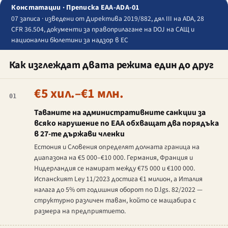
Констатации · Преписка EAA-ADA-01
07 записа · изведени от Директива 2019/882, дял III на ADA, 28
CFR 36.504, документи за правоприлагане на DOJ на САЩ и
национални бюлетини за надзор в ЕС
Как изглеждат двата режима един до друг
€5 хил.–€1 млн.
01
Таваните на административните санкции за
всяко нарушение по EAA обхващат два порядъка
в 27-те държави членки
Естония и Словения определят долната граница на
диапазона на €5 000–€10 000. Германия, Франция и
Нидерландия се намират между €75 000 и €100 000.
Испанският
Ley 11/2023
достига €1 милион, а Италия
налага до 5% от годишния оборот по
D.lgs. 82/2022
—
структурно различен таван, който се мащабира с
размера на предприятието.