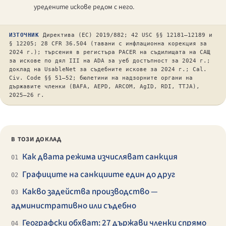
уредените искове редом с него.
ИЗТОЧНИК
Директива (ЕС) 2019/882; 42 USC §§ 12181–12189 и
§ 12205; 28 CFR 36.504 (тавани с инфлационна корекция за
2024 г.); търсения в регистъра PACER на съдилищата на САЩ
за искове по дял III на ADA за уеб достъпност за 2024 г.;
доклад на UsableNet за съдебните искове за 2024 г.;
Cal.
Civ. Code
§§ 51–52; бюлетини на надзорните органи на
държавите членки (BAFA, AEPD, ARCOM, AgID, RDI, TTJA),
2025–26 г.
В ТОЗИ ДОКЛАД
Как двата режима изчисляват санкция
01
Графиците на санкциите един до друг
02
Какво задейства производство —
03
административно или съдебно
Географски обхват: 27 държави членки спрямо
04