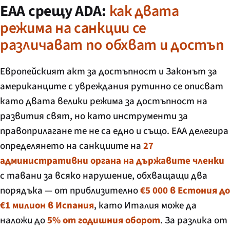
EAA срещу ADA:
как двата
режима на санкции се
различават по обхват и достъп
Европейският акт за достъпност и Законът за
американците с увреждания рутинно се описват
като двата велики режима за достъпност на
развития свят, но като инструменти за
правоприлагане те не са едно и също. EAA делегира
определянето на санкциите на
27
административни органа на държавите членки
с тавани за всяко нарушение, обхващащи два
порядъка — от приблизително
€5 000 в Естония до
€1 милион в Испания
, като Италия може да
наложи до
5% от годишния оборот
. За разлика от