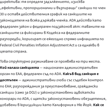
директива: тя определя задължението, изисква
„ефективни, пропорционални и възпиращи“ санкции по член
30 и оставя действителния график на санкциите на
законодателя на всяка държава членка. ADA действа като
федерален закон и федерален подзаконов акт: таваните на
санкциите са фиксирани в Кодекса на федералните
разпоредби, коригират се ежегодно спрямо инфлацията по
Federal Civil Penalties Inflation Adjustment Act
и са еднакви в
цялата страна.
Това структурно разминаване се проявява на три места.
Кой налага санкцията
— национален административен
орган по EAA, федерален съд по ADA.
Какъв вид санкция е
достъпен
— административни глоби със съдебен контрол
по EAA; разпореждания за преустановяване, граждански
санкции (само за DOJ) и законоустановени адвокатски
хонорари по ADA, с щатски законоустановени обезщетения,
добавени в юрисдикции като Калифорния и Ню Йорк.
Как се