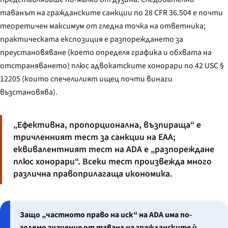
таванът на гражданските санкции по 28 CFR 36.504 е почти
теоретичен максимум от гледна точка на ответника;
практическата експозиция е разпореждането за
преустановяване (което определя графика и обхвата на
отстраняването) плюс адвокатските хонорари по 42 USC §
12205 (които спечелилият ищец почти винаги
възстановява).
„Ефективна, пропорционална, възпираща“ е
тричленният тест за санкции на EAA;
еквивалентният тест на ADA е „разпореждане
плюс хонорари“. Всеки тест произвежда много
различна правоприлагаща икономика.
Защо „частното право на иск“ на ADA има по-
голямо значение от тавана на гражданските ѝ