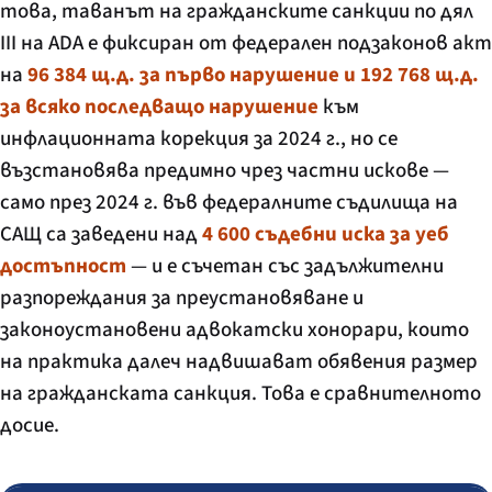
това, таванът на гражданските санкции по дял
III на
ADA
е фиксиран от федерален подзаконов акт
на
96 384 щ.д. за първо нарушение и 192 768 щ.д.
за всяко последващо нарушение
към
инфлационната корекция за 2024 г., но се
възстановява предимно чрез частни искове —
само през 2024 г. във федералните съдилища на
САЩ са заведени над
4 600 съдебни иска за уеб
достъпност
— и е съчетан със задължителни
разпореждания за преустановяване и
законоустановени адвокатски хонорари, които
на практика далеч надвишават обявения размер
на гражданската санкция. Това е сравнителното
досие.