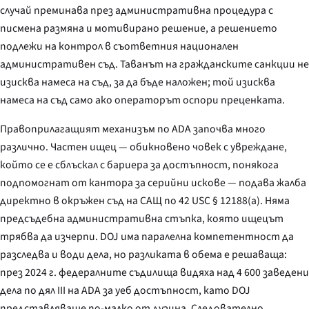
случай преминава през административна процедура с
писмена размяна и мотивирано решение, а решението
подлежи на контрол в съответния национален
административен съд. Таванът на гражданските санкции не
изисква намеса на съд, за да бъде наложен; той изисква
намеса на съд само ако операторът оспори преценката.
Правоприлагащият механизъм по ADA започва много
различно. Частен ищец — обикновено човек с увреждане,
който се е сблъскал с бариера за достъпност, понякога
подпомогнат от кантора за серийни искове — подава жалба
директно в окръжен съд на САЩ по 42 USC § 12188(a). Няма
предсъдебна административна стъпка, която ищецът
трябва да изчерпи. DOJ има паралелна компетентност да
разследва и води дела, но разликата в обема е решаваща:
през 2024 г. федералните съдилища видяха над 4 600 заведени
дела по дял III на ADA за уеб достъпност, като DOJ
представляваше по-малко от дузина. Следователно