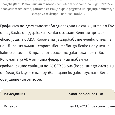
подсказват. Италианският таван от 5% от оборота по
D.lgs. 82/2022
е
пропуснат от оста, защото се мащабира с размера на предприятието, а
не спрямо фиксиран паричен таван.
Графикът по-долу съпоставя диапазона на санкциите по EAA
от извадка от държави членки със съответния профил на
експозиция по ADA. Колоната за държавите членки отчита
най-високия административен таван за всяко нарушение,
както е приет в транспониращото законодателство.
Колоната за ADA отчита федералния таван на
гражданските санкции по 28 CFR 36.504 (корекция за 2024 г.) и
отбелязва къде се натрупват щатски законоустановени
обезщетения отгоре.
Сравнение на най-високите тавани на санкции за достъпност за вся
ЮРИСДИКЦИЯ
ЗАКОНОВО ОСНОВАНИЕ
Испания
Ley 11/2023
(транспониране 