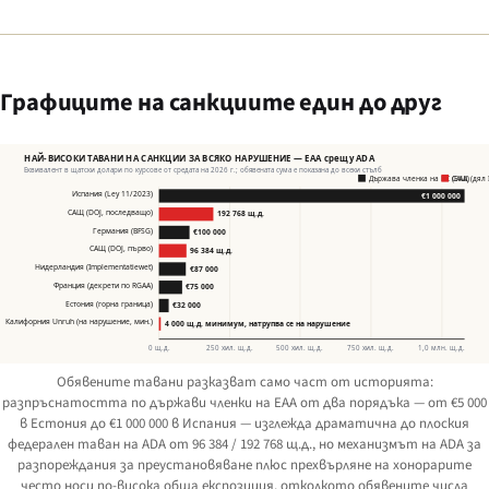
Графиците на санкциите един до друг
НАЙ-ВИСОКИ ТАВАНИ НА САНКЦИИ ЗА ВСЯКО НАРУШЕНИЕ — EAA срещу ADA
Еквивалент в щатски долари по курсове от средата на 2026 г.; обявената сума е показана до всеки стълб
Държава членка на ЕС (EAA)
САЩ (дял I
Испания (
Ley 11/2023
)
€1 000 000
САЩ (DOJ, последващо)
192 768 щ.д.
Германия (BFSG)
€100 000
САЩ (DOJ, първо)
96 384 щ.д.
Нидерландия (
Implementatiewet
)
€87 000
Франция (декрети по RGAA)
€75 000
Естония (горна граница)
€32 000
Калифорния
Unruh
(на нарушение, мин.)
4 000 щ.д. минимум, натрупва се на нарушение
0 щ.д.
250 хил. щ.д.
500 хил. щ.д.
750 хил. щ.д.
1,0 млн. щ.д.
Обявените тавани разказват само част от историята:
разпръснатостта по държави членки на EAA от два порядъка — от €5 000
в Естония до €1 000 000 в Испания — изглежда драматична до плоския
федерален таван на ADA от 96 384 / 192 768 щ.д., но механизмът на ADA за
разпореждания за преустановяване плюс прехвърляне на хонорарите
често носи по-висока обща експозиция, отколкото обявените числа