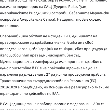
прилага в 50 щата на САЩ, окръг Колумбия и пет постоянно
населени територии на САЩ (Пуерто Рико, Гуам,
Американските Вирджински острови, Северните Мариански
острови и Американска Самоа). На хартия това е сходно
покритие.
Оперативният обхват не е сходен. В ЕС единицата на
правоприлагане е държавата членка: всяка има свой
определен орган, свой график на санкции, своя процедура за
жалби, свой път през административен съд.
Мултинационална платформа за електронна търговия с
едно присъствие в ЕС е на практика изложена на до 27
паралелни разследвания с 27 различни процесуални правила.
Трансграничното сътрудничество по Регламент (ЕС)
2019/1020 е предвидено, но все още не е реализирано значимо
трансгранично действие по EAA.
В САЩ единицата на правоприлагане е федерална — ADA се