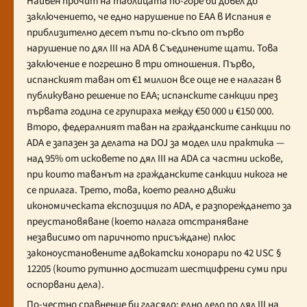
Наивен прочит на таблицата по-горе би довел до
заключението, че едно нарушение по EAA в Испания е
приблизително десет пъти по-скъпо от първо
нарушение по дял III на ADA в Съединените щати. Това
заключение е погрешно в три отношения. Първо,
испанският таван от €1 милион все още не е налаган в
публикувано решение по EAA; испанските санкции през
първата година се групираха между €50 000 и €150 000.
Второ, федералният таван на гражданските санкции по
ADA е запазен за делата на DOJ за модел или практика —
над 95% от исковете по дял III на ADA са частни искове,
при които таванът на гражданските санкции никога не
се прилага. Трето, това, което реално движи
икономическата експозиция по ADA, е разпореждането за
преустановяване (което налага отстраняване
независимо от паричното присъждане) плюс
законоустановените адвокатски хонорари по 42 USC §
12205 (които рутинно достигат шестцифрени суми при
оспорвани дела).
По-честно сравнение би гласяло: едно дело по дял III на