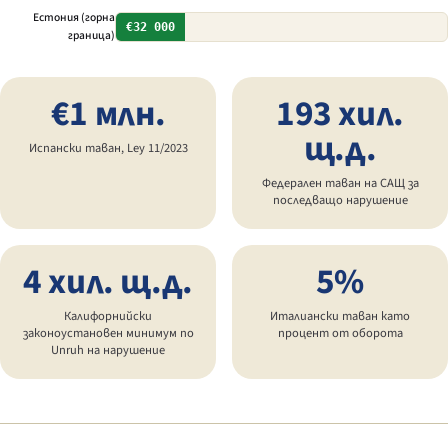
Естония (горна
€32 000
граница)
€1 млн.
193 хил.
щ.д.
Испански таван,
Ley 11/2023
Федерален таван на САЩ за
последващо нарушение
4 хил. щ.д.
5%
Калифорнийски
Италиански таван като
законоустановен минимум по
процент от оборота
Unruh
на нарушение