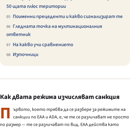
50 щата плюс територии
Поименни прецеденти и какво сигнализират те
05
Гледната точка на мултинационалния
06
ответник
На какво учи сравнението
07
Източници
08
Как двата режима изчисляват санкция
П
ървото, което трябва да се разбере за режимите на
санкции по EAA и ADA, е, че те се различават не просто
по размер — те се различават по вид. EAA действа като