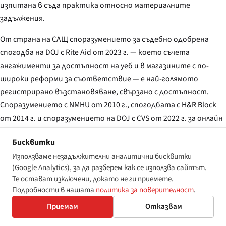
изпитана в съда практика относно материалните
задължения.
От страна на САЩ споразумението за съдебно одобрена
спогодба на DOJ с
Rite Aid
от 2023 г. — което съчета
ангажименти за достъпност на уеб и в магазините с по-
широки реформи за съответствие — е най-голямото
регистрирано възстановяване, свързано с достъпност.
Споразумението с
NMHU
от 2010 г., спогодбата с
H&R Block
от 2014 г. и споразумението на DOJ с
CVS
от 2022 г. за онлайн
записване на часове са другите ориентири от федерална
Бисквитки
страна.
Robles v. Domino’s
остава най-цитираният
Използваме незадължителни аналитични бисквитки
апелативен авторитет за тезата, че дял III на ADA обхваща
(Google Analytics), за да разберем как се използва сайтът.
търговски уебсайтове с достатъчна връзка с физическо
Те остават изключени, докато не ги приемете.
обществено място, а отказът на Върховния съд от 2019 г.
Подробности в нашата
политика за поверителност
.
да допусне касация е оставил тази доктрина уредена на
Приемам
Отказвам
ниво на Деветия апелативен окръг.