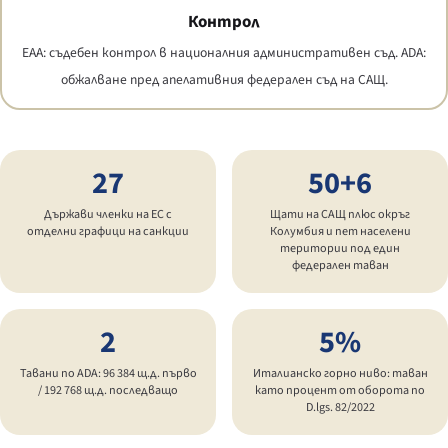
Контрол
EAA: съдебен контрол в националния административен съд. ADA:
обжалване пред апелативния федерален съд на САЩ.
27
50+6
Държави членки на ЕС с
Щати на САЩ плюс окръг
отделни графици на санкции
Колумбия и пет населени
територии под един
федерален таван
2
5%
Тавани по ADA: 96 384 щ.д. първо
Италианско горно ниво: таван
/ 192 768 щ.д. последващо
като процент от оборота по
D.lgs. 82/2022