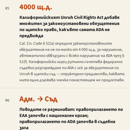
4000 щ.д.
05
Калифорнийският
Unruh Civil Rights Act
добавя
множител за законоустановени обезщетения
по щатско право, какъвто самата ADA не
предвижда
Cal. Civ. Code
§ 52(a) определя законоустановените
обезщетения на не по-малко от 4 000 щ.д. за нарушение,
автоматично обвързани с всяко нарушение на ADA чрез §
51(f). Калифорнийски ищец рутинно съчетава федерално
съдебно разпореждане по ADA с иск за обезщетения по
Unruh
в щатски съд — структурно предимство, каквото
нито една държава членка понастоящем не предоставя.
Адм. → Съд
06
Поводите се разминават: правоприлагането по
EAA започва с национален орган;
правоприлагането по ADA започва в съдебна
зала