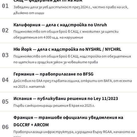
САЩ — федерален дял III на ADA
01
Заведени дела за уеб достъпност през 2024 г., частно право на иск,
движено от ищци
Калифорния — дела с надстройка по
Unruh
02
Подмножество от общия брой в САЩ, с множител за щатски
обезщетения от 4 000 щ.д. на нарушение
Ню Йорк — дела с надстройка по NYSHRL / NYCHRL
03
Подмножество от общия брой в САЩ, надстройка от обезщетения
по щатския и градския закон за човешките права
Германия — правоприлагане по BFSG
04
Действия по EAA през първата година, открити от BAFA, от есента
на 2025 г. нататък
Испания — публикувани решения по
Ley 11/2023
05
Първи санкциониращи решения в края на 2025 г.
Франция — траншове официални уведомления на
DGCCRF + ARCOM
06
Правоприлагаща инфраструктура, изградена върху RGAA, началото на