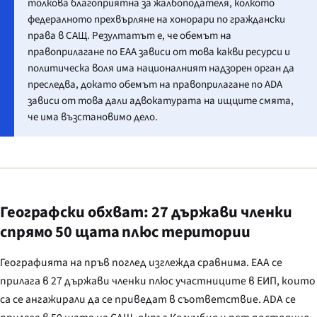
толкова благоприятна за жалбоподателя, колкото
федералното прехвърляне на хонорари по граждански
права в САЩ. Резултатът е, че обемът на
правоприлагане по EAA зависи от това какви ресурси и
политическа воля има националният надзорен орган да
преследва, докато обемът на правоприлагане по ADA
зависи от това дали адвокатурата на ищците смята,
че има възстановимо дело.
Географски обхват: 27 държави членки
спрямо 50 щата плюс територии
Географията на пръв поглед изглежда сравнима. EAA се
прилага в 27 държави членки плюс участниците в ЕИП, които
са се ангажирали да се приведат в съответствие. ADA се