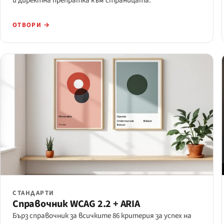
и директна препратка към страницата.
ОТВОРИ →
СТАНДАРТИ
Справочник WCAG 2.2 + ARIA
Бърз справочник за всичките 86 критерия за успех на