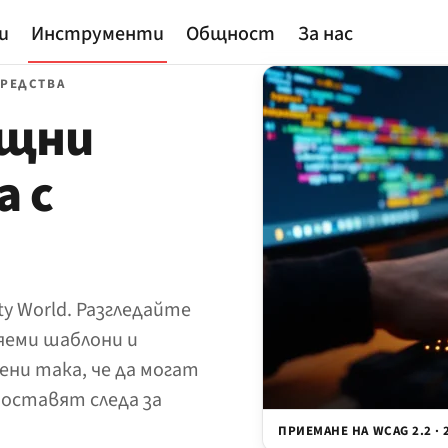
и
Инструменти
Общност
За нас
СРЕДСТВА
ощни
а с
ty World. Разгледайте
яеми шаблони и
ни така, че да могат
 оставят следа за
ПРИЕМАНЕ НА WCAG 2.2 · 