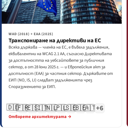
WAD (2018) + EAA (2025)
Транспониране на директиви на ЕС
Всяка държава — членка на ЕС, е въвела задължения,
еквивалентни на WCAG 2.1 AA, съгласно Директивата
за достъпността на уебсайтовете за публичния
сектор, а от 28 юни 2025 г. — и Европейския акт за
достъпност (EAA) за частния сектор. Държавите от
ЕИП (NO, IS, LI) следват задълженията чрез
Споразумението за ЕИП.
🇩🇪
🇫🇷
🇪🇸
🇮🇹
🇳🇱
🇵🇱
🇸🇪
🇧🇪
🇦🇹
+6
Отворете архитектурата →