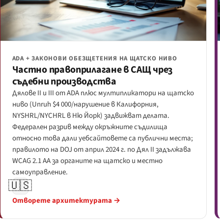
ADA + ЗАКОНОВИ ОБЕЗЩЕТЕНИЯ НА ЩАТСКО НИВО
Частно правоприлагане в САЩ чрез
съдебни производства
Дялове II и III от ADA плюс мултипликатори на щатско
ниво (Unruh $4 000/нарушение в Калифорния,
NYSHRL/NYCHRL в Ню Йорк) задвижват делата.
Федерален разрив между окръжните съдилища
относно това дали уебсайтовете са публични места;
правилото на DOJ от април 2024 г. по Дял II задължава
WCAG 2.1 AA за органите на щатско и местно
самоуправление.
🇺🇸
Отворете архитектурата →