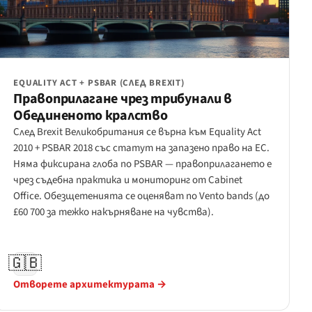
EQUALITY ACT + PSBAR (СЛЕД BREXIT)
Правоприлагане чрез трибунали в
Обединеното кралство
След Brexit Великобритания се върна към Equality Act
2010 + PSBAR 2018 със статут на запазено право на ЕС.
Няма фиксирана глоба по PSBAR — правоприлагането е
чрез съдебна практика и мониторинг от Cabinet
Office. Обезщетенията се оценяват по Vento bands (до
£60 700 за тежко накърняване на чувства).
🇬🇧
Отворете архитектурата →