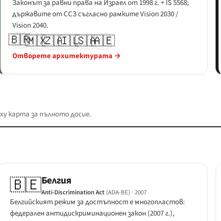
Законът за равни права на Израел от 1998 г. + IS 5568;
държавите от ССЗ съгласно рамките Vision 2030 /
Vision 2040.
🇧🇷
🇲🇽
🇿🇦
🇮🇱
🇸🇦
🇦🇪
Отворете архитектурата →
ху карта за пълното досие.
Белгия
🇧🇪
Anti-Discrimination Act
(ADA-BE)
· 2007
Белгийският режим за достъпност е многопластов:
федерален антидискриминационен закон (2007 г.),