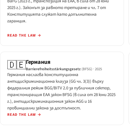
BaFG (2023 г., транспозиция на EAA, в сила от 28 юни
2025 г.). Законът за равното третиране и чл. 7 от
Конституцията служат като допълнителна
гаранция.
READ THE LAW
→
Германия
🇩🇪
Barrierefreiheitsstärkungsgesetz
(BFSG)
· 2025
Германия наслагва конституционна
антидискриминационна клауза (GG чл. 3(3)) върху
федералния режим BGG/BITV 2.0 за публичния сектор,
транспониращия EAA закон BFSG (в сила от 28 юни 2025
г.), антидискриминационния закон AGG и 16
провинциални закона за достъпност.
READ THE LAW
→