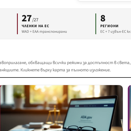
27
8
/27
ЧЛЕНКИ НА ЕС
РЕГИОНИ
WAD + EAA транспонирани
ЕС + 7 извън-ЕС к
авоприлагане, обхващащи всички режими за достъпност в света,
анкциите. Кликнете върху карта за пълното изложение.