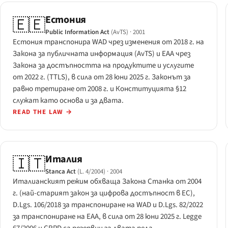
Естония
🇪🇪
Public Information Act
(AvTS)
· 2001
Естония транспонира WAD чрез изменения от 2018 г. на
Закона за публичната информация (AvTS) и EAA чрез
Закона за достъпността на продуктите и услугите
от 2022 г. (TTLS), в сила от 28 юни 2025 г. Законът за
равно третиране от 2008 г. и Конституцията §12
служат като основа и за двата.
READ THE LAW
→
Италия
🇮🇹
Stanca Act
(L. 4/2004)
· 2004
Италианският режим обхваща Закона Станка от 2004
г. (най-старият закон за цифрова достъпност в ЕС),
D.Lgs. 106/2018 за транспониране на WAD и D.Lgs. 82/2022
за транспониране на EAA, в сила от 28 юни 2025 г. Legge