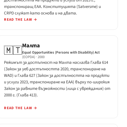
достъпността на продукти и услуги от 2023 г.,
транспониращ EAA. Конституцията (Satversme) и
CRPD служат като основа и на двата.
READ THE LAW
→
Малта
🇲🇹
Equal Opportunities (Persons with Disability) Act
(EOPDA)
· 2000
Режимът за достъпност на Малта наслагва Глава 614
(Закон за уеб достъпността 2020, транспониране на
WAD) и Глава 627 (Закон за достъпността на продукти
и услуги 2023, транспониране на EAA) върху по-широкия
Закон за равните възможности (лица с увреждания) от
2000 г. (Глава 413).
READ THE LAW
→