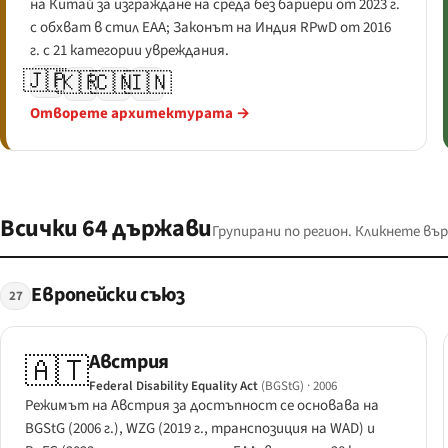
на Китай за изграждане на среда без бариери от 2023 г.
с обхват в стил EAA; Законът на Индия RPwD от 2016
г. с 21 категории увреждания.
🇯🇵
🇰🇷
🇨🇳
🇮🇳
Отворете архитектурата →
Всички 64 държави
Групирани по регион. Кликнете вър
Европейски съюз
27
Австрия
🇦🇹
Federal Disability Equality Act
(BGStG)
· 2006
Режимът на Австрия за достъпност се основава на
BGStG (2006 г.), WZG (2019 г., транспозиция на WAD) и