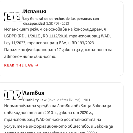
Испания
🇪🇸
Ley General de derechos de las personas con
discapacidad
(LGDPD)
· 2013
Испанският режим се основава на консолидирания
LGDPD (RDL 1/2013), RD 1112/2018, транспониращ WAD,
Ley 11/2023, транспониращ EAA, и RD 193/2023.
Паралелно функционират 17 закона за достъпност на
автономните общности.
READ THE LAW
→
Латвия
🇱🇻
Disability Law
(Invaliditātes likums)
· 2011
Нормативната уредба на Латвия обхваща Закона за
инвалидността от 2010 г., закона от 2020 г.,
транспониращ WAD относно достъпността на
услугите на информационното общество, и Закона за