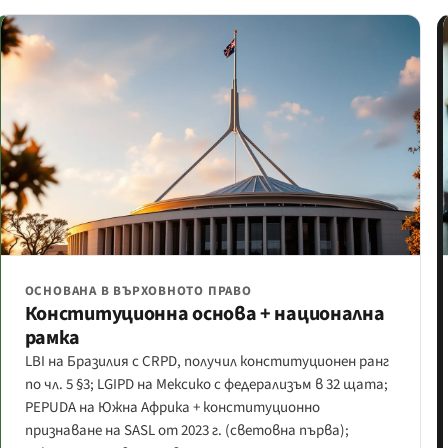
ОСНОВАНА В ВЪРХОВНОТО ПРАВО
Конституционна основа + национална
рамка
LBI на Бразилия с CRPD, получил конституционен ранг
по чл. 5 §3; LGIPD на Мексико с федерализъм в 32 щата;
PEPUDA на Южна Африка + конституционно
признаване на SASL от 2023 г. (световна първа);