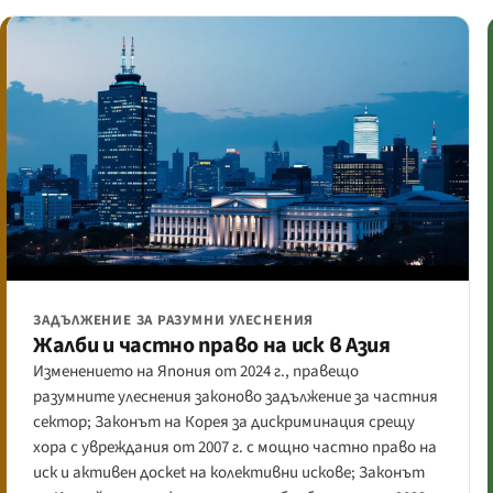
ЗАДЪЛЖЕНИЕ ЗА РАЗУМНИ УЛЕСНЕНИЯ
Жалби и частно право на иск в Азия
Изменението на Япония от 2024 г., правещо
разумните улеснения законово задължение за частния
сектор; Законът на Корея за дискриминация срещу
хора с увреждания от 2007 г. с мощно частно право на
иск и активен дocket на колективни искове; Законът