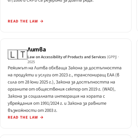
67/2006 и CRPD са резервни за двата реда.
READ THE LAW
→
Литва
🇱🇹
Law on Accessibility of Products and Services
(GPPĮ)
·
2025
Режимът на Литва обхваща Закона за достъпността
на продукти и услуги от 2023 г., транспониращ EAA (в
сила от 28 юни 2025 г.), Закона за достъпността на
органите от обществения сектор от 2019 г. (WAD),
Закона за социалната интеграция на хората с
увреждания от 1991/2024 г. и Закона за равните
възможности от 2003 г.
READ THE LAW
→