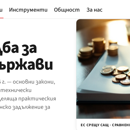
и
Инструменти
Общност
За нас
ба за
държави
г. — основни закони,
, технически
деляща практическия
онско задължение за
ЕС СРЕЩУ САЩ · СРАВНЕН