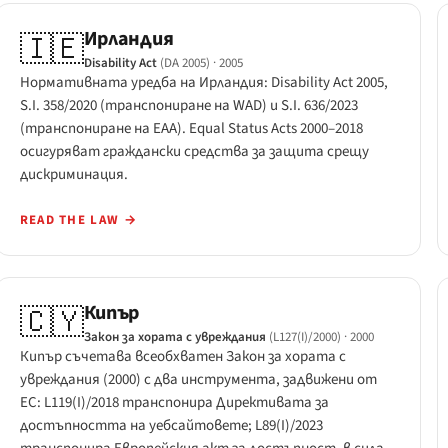
Ирландия
🇮🇪
Disability Act
(DA 2005)
· 2005
Нормативната уредба на Ирландия: Disability Act 2005,
S.I. 358/2020 (транспониране на WAD) и S.I. 636/2023
(транспониране на EAA). Equal Status Acts 2000–2018
осигуряват граждански средства за защита срещу
дискриминация.
READ THE LAW
→
Кипър
🇨🇾
Закон за хората с увреждания
(L127(I)/2000)
· 2000
Кипър съчетава всеобхватен Закон за хората с
увреждания (2000) с два инструмента, задвижени от
ЕС: L119(I)/2018 транспонира Директивата за
достъпността на уебсайтовете; L89(I)/2023