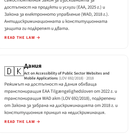
самостоятелния Закон за изискванията за
достъпност на продукти и услуги (EAA, 2025 г.) и
Закона за електронното управление (WAD, 2018 г.).
Антидискриминационната и конституционната
защита ги подкрепят и двата.
READ THE LAW
→
Дания
🇩🇰
Act on Accessibility of Public Sector Websites and
Mobile Applications
(LOV 692/2018)
· 2018
Режимът на достъпност на Дания обхваща
транспониращия EAA Tilgængelighedsloven от 2022 г. и
транспониращия WAD акт (LOV 692/2018), подкрепени
от Закона за забрана на дискриминацията от 2018 г. и
конституционния принцип на недискриминация.
READ THE LAW
→