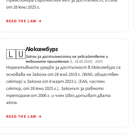
транспонира Европейския акт за достъпност, в сила
от 28 юни 2025 г.
READ THE LAW
→
Люксембург
🇱🇺
Закон за достъпността на уебсайтовете и
мобилните приложения
(L. 28.05.2019)
· 2019
Нормативната уредба за достъпност в Люксембург се
основава на Закона от 28 май 2019 г. (WAD, обществен
сектор) и Закона от 8 март 2023 г. (EAA, частен
сектор, от 28 юни 2025 г.). Законът за равното
третиране от 2006 г. и член 10bis допълват двата
акта.
READ THE LAW
→