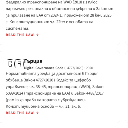
федерално транспониране на WAD (2018 г.) плюс
паралелни регионални и общностни декрети и Законът
за прилагане на EAA от 2024 г., приложен от 28 юни 2025
г. Конституционният чл. 22ter е основата на
системата.
READ THE LAW
→
Гърция
🇬🇷
Digital Governance Code
(L4727/2020)
· 2020
Нормативната уредба за достъпност в Гърция
обхваща Закон 4727/2020 (Кодекс за цифрово
управление, чл. 38–45, транспониращи WAD), Закон
5099/2024 (транспониране на EAA) и Закон 4488/2017
(рамка за права на хората с увреждания).
Конституционна основа — чл. 21, ал. 6.
READ THE LAW
→